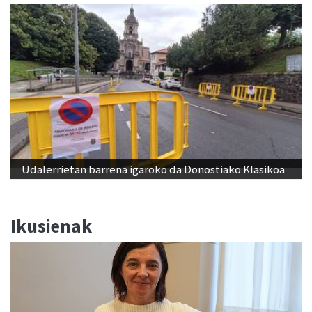
Udalerrietan barrena igaroko da Donostiako Klasikoa
Ikusienak