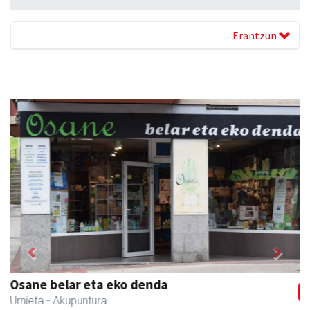
Erantzun
Previous
Next
Itxaspe
Urnieta
- Frutategiak