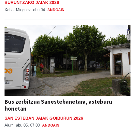
BURUNTZAKO JAIAK 2026
Xabat Minguez
abu 04
ANDOAIN
Bus zerbitzua Sanestebanetara, asteburu
honetan
SAN ESTEBAN JAIAK GOIBURUN 2026
Aiurri
abu 05, 07:00
ANDOAIN