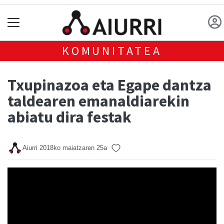
KOMUNITATEA
Txupinazoa eta Egape dantza
taldearen emanaldiarekin
abiatu dira festak
Aiurri
2018ko maiatzaren 25a