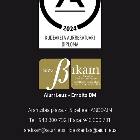
Aiurri.eus - Erroitz BM
Arantzibia plaza, 4-5 behea | ANDOAIN
Tel.: 943 300 732 | Faxa: 943 300 731
andoain@aiurri.eus | idazkaritza@aiurri.eus