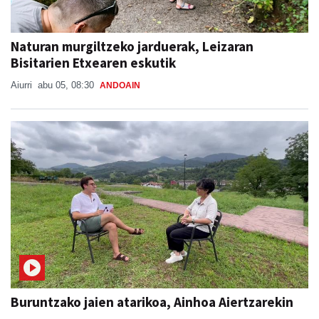
Naturan murgiltzeko jarduerak, Leizaran
Bisitarien Etxearen eskutik
Aiurri
abu 05, 08:30
ANDOAIN
Buruntzako jaien atarikoa, Ainhoa Aiertzarekin