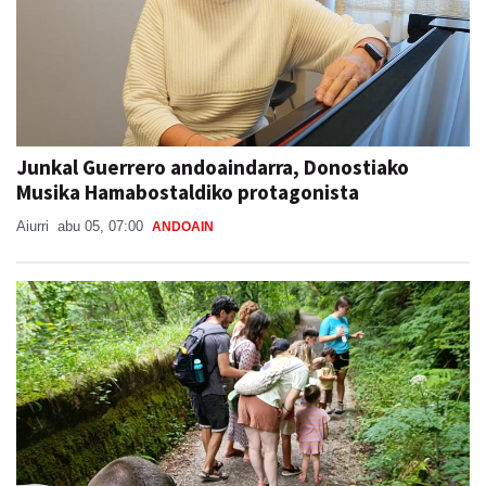
Junkal Guerrero andoaindarra, Donostiako
Musika Hamabostaldiko protagonista
Aiurri
abu 05, 07:00
ANDOAIN