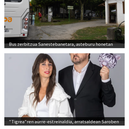
Bus zerbitzua Sanestebanetara, asteburu honetan
"Tigrea"ren aurre-estreinaldia, arratsaldean Saroben