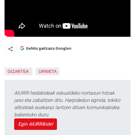
Gehitu gaitzazu Googlen
GIZARTEA
URNIETA
AIURRI hedabideak eskualdeko nortasun hitzak
jaso eta zabaltzen ditu. Harpidedun eginda, tokiko
albisteak euskaraz lantzen dituen komunikabidea
babestuko duzu.
Egin AIURRIkide!