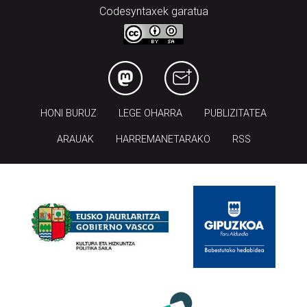
Codesyntaxek garatua
HONI BURUZ
LEGE OHARRA
PUBLIZITATEA
ARAUAK
HARREMANETARAKO
RSS