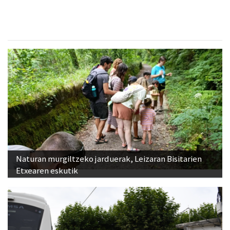
Naturan murgiltzeko jarduerak, Leizaran Bisitarien
Etxearen eskutik