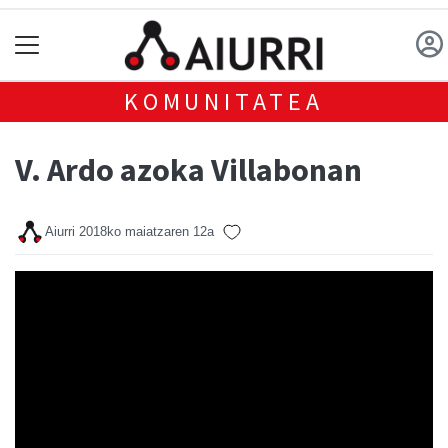
KOMUNITATEA
V. Ardo azoka Villabonan
Aiurri
2018ko maiatzaren 12a