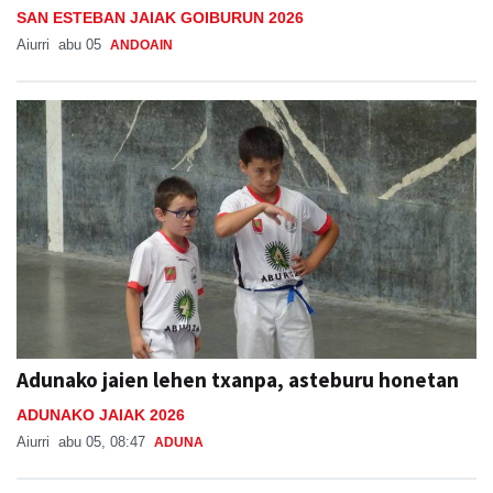
SAN ESTEBAN JAIAK GOIBURUN 2026
Aiurri
abu 05
ANDOAIN
Adunako jaien lehen txanpa, asteburu honetan
ADUNAKO JAIAK 2026
Aiurri
abu 05, 08:47
ADUNA