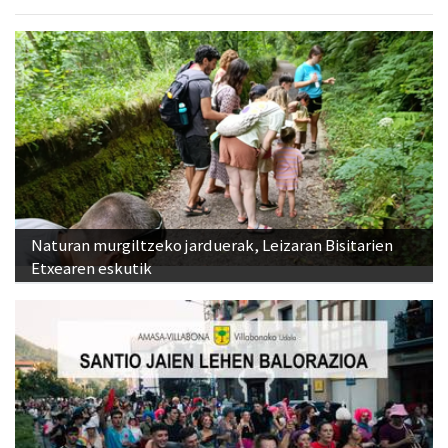
Naturan murgiltzeko jarduerak, Leizaran Bisitarien
Etxearen eskutik