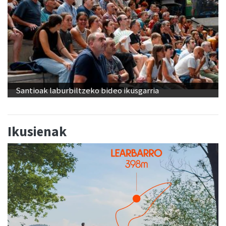
Santioak laburbiltzeko bideo ikusgarria
Ikusienak