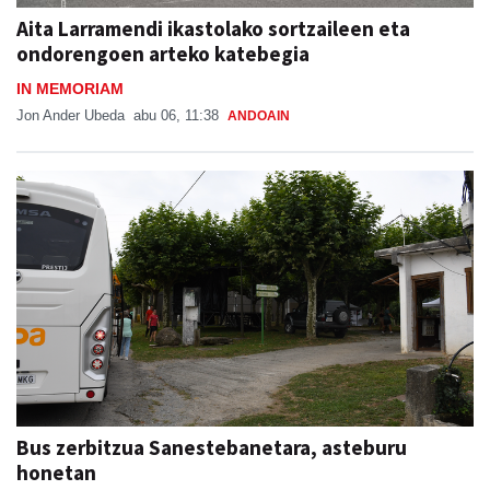
Aita Larramendi ikastolako sortzaileen eta
ondorengoen arteko katebegia
IN MEMORIAM
Jon Ander Ubeda
abu 06, 11:38
ANDOAIN
Bus zerbitzua Sanestebanetara, asteburu
honetan