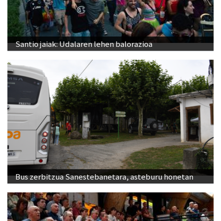
Santio jaiak: Udalaren lehen balorazioa
Bus zerbitzua Sanestebanetara, asteburu honetan