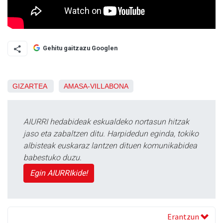
Gehitu gaitzazu Googlen
GIZARTEA
AMASA-VILLABONA
AIURRI hedabideak eskualdeko nortasun hitzak
jaso eta zabaltzen ditu. Harpidedun eginda, tokiko
albisteak euskaraz lantzen dituen komunikabidea
babestuko duzu.
Egin AIURRIkide!
Erantzun