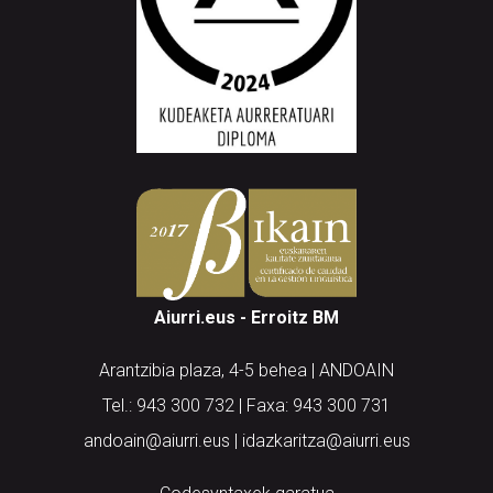
Aiurri.eus - Erroitz BM
Arantzibia plaza, 4-5 behea | ANDOAIN
Tel.: 943 300 732 | Faxa: 943 300 731
andoain@aiurri.eus | idazkaritza@aiurri.eus