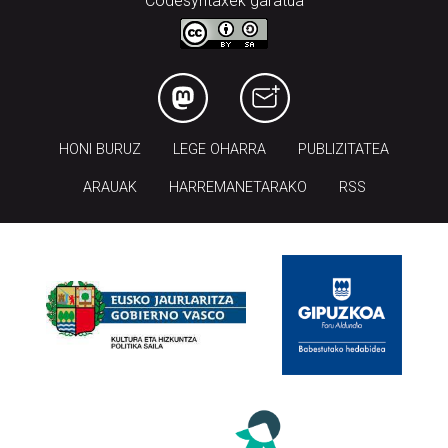
Codesyntaxek garatua
HONI BURUZ
LEGE OHARRA
PUBLIZITATEA
ARAUAK
HARREMANETARAKO
RSS