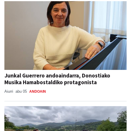
Junkal Guerrero andoaindarra, Donostiako
Musika Hamabostaldiko protagonista
Aiurri
abu 05
ANDOAIN