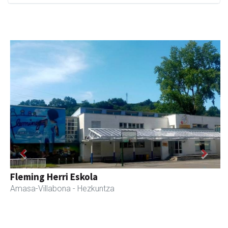
Previous
Next
Amasa kafetegia
Amasa-Villabona
- Gozotegiak