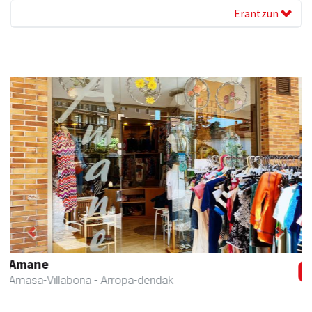
Erantzun
Previous
Next
Adunako Udala
Aduna
- Udaletxeak