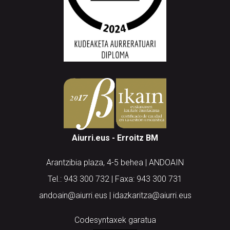
Aiurri.eus - Erroitz BM
Arantzibia plaza, 4-5 behea | ANDOAIN
Tel.: 943 300 732 | Faxa: 943 300 731
andoain@aiurri.eus | idazkaritza@aiurri.eus
Codesyntaxek garatua