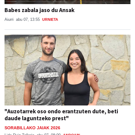
Babes zabala jaso du Ansak
Aiurri
abu 07, 13:55
URNIETA
"Auzotarrek oso ondo erantzuten dute, beti
daude laguntzeko prest"
SORABILLAKO JAIAK 2026