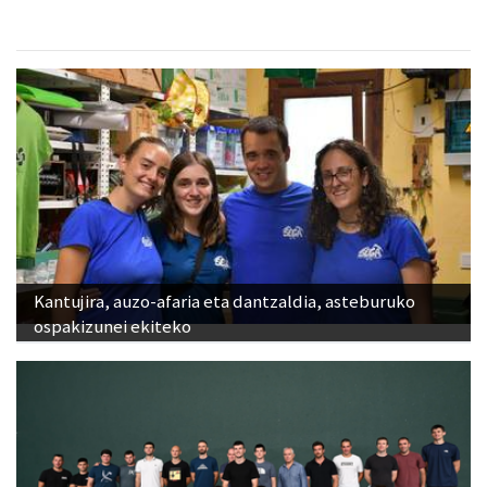
Kantujira, auzo-afaria eta dantzaldia, asteburuko
ospakizunei ekiteko