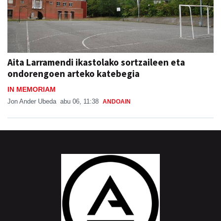
Aita Larramendi ikastolako sortzaileen eta
ondorengoen arteko katebegia
IN MEMORIAM
Jon Ander Ubeda
abu 06, 11:38
ANDOAIN