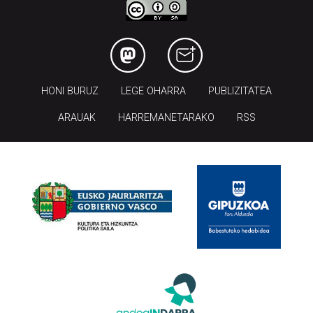
HONI BURUZ
LEGE OHARRA
PUBLIZITATEA
ARAUAK
HARREMANETARAKO
RSS