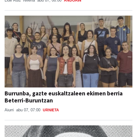
Lide Ruiz Telleria
abu 07, 08:00
ANDOAIN
Burrunba, gazte euskaltzaleen ekimen berria
Beterri-Buruntzan
Aiurri
abu 07, 07:00
URNIETA