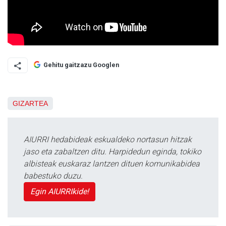
Gehitu gaitzazu Googlen
GIZARTEA
AIURRI hedabideak eskualdeko nortasun hitzak
jaso eta zabaltzen ditu. Harpidedun eginda, tokiko
albisteak euskaraz lantzen dituen komunikabidea
babestuko duzu.
Egin AIURRIkide!