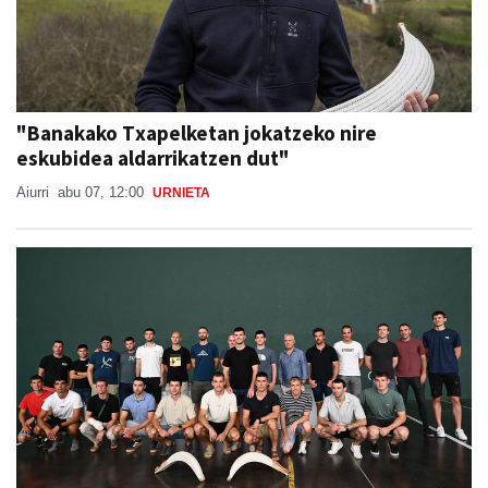
"Banakako Txapelketan jokatzeko nire
eskubidea aldarrikatzen dut"
Aiurri
abu 07, 12:00
URNIETA