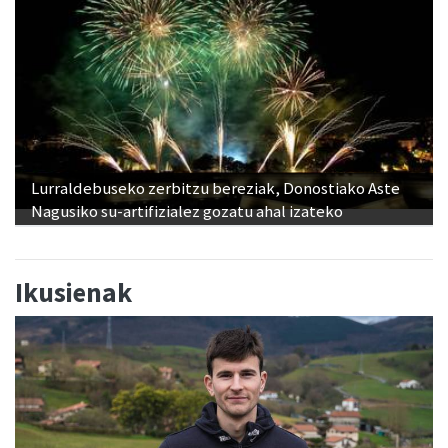
Lurraldebuseko zerbitzu bereziak, Donostiako Aste
Nagusiko su-artifizialez gozatu ahal izateko
Ikusienak