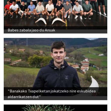
Babes zabala jaso du Ansak
"Banakako Txapelketan jokatzeko nire eskubidea
aldarrikatzen dut"