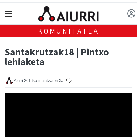
KOMUNITATEA
Santakrutzak18 | Pintxo
lehiaketa
Aiurri
2018ko maiatzaren 3a