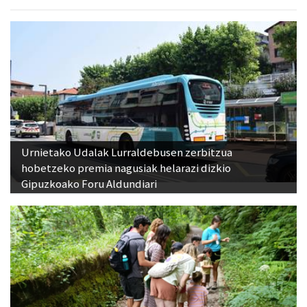
Urnietako Udalak Lurraldebusen zerbitzua
hobetzeko premia nagusiak helarazi dizkio
Gipuzkoako Foru Aldundiari