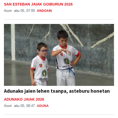
SAN ESTEBAN JAIAK GOIBURUN 2026
Aiurri
abu 05, 07:00
ANDOAIN
Adunako jaien lehen txanpa, asteburu honetan
ADUNAKO JAIAK 2026
Aiurri
abu 05, 08:47
ADUNA