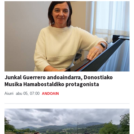
Junkal Guerrero andoaindarra, Donostiako
Musika Hamabostaldiko protagonista
Aiurri
abu 05, 07:00
ANDOAIN