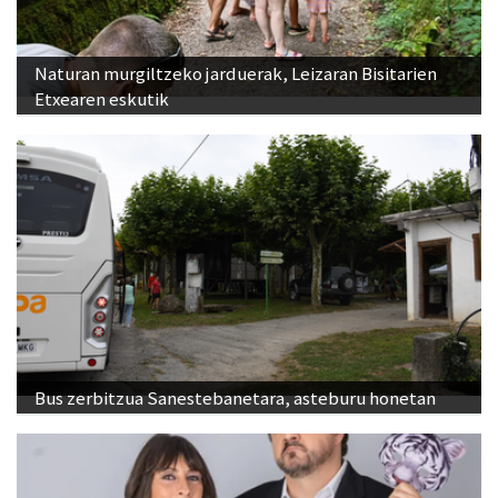
Naturan murgiltzeko jarduerak, Leizaran Bisitarien
Etxearen eskutik
Bus zerbitzua Sanestebanetara, asteburu honetan