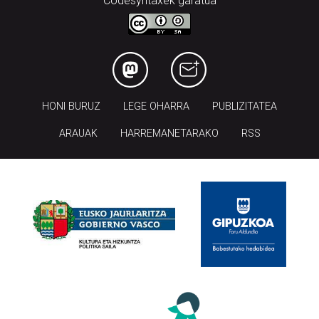
Codesyntaxek garatua
HONI BURUZ
LEGE OHARRA
PUBLIZITATEA
ARAUAK
HARREMANETARAKO
RSS