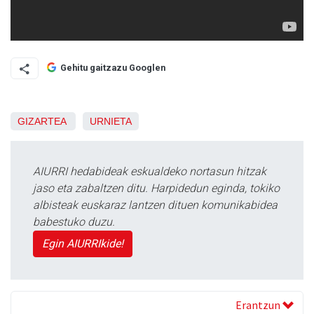
Gehitu gaitzazu Googlen
GIZARTEA
URNIETA
AIURRI hedabideak eskualdeko nortasun hitzak
jaso eta zabaltzen ditu. Harpidedun eginda, tokiko
albisteak euskaraz lantzen dituen komunikabidea
babestuko duzu.
Egin AIURRIkide!
Erantzun