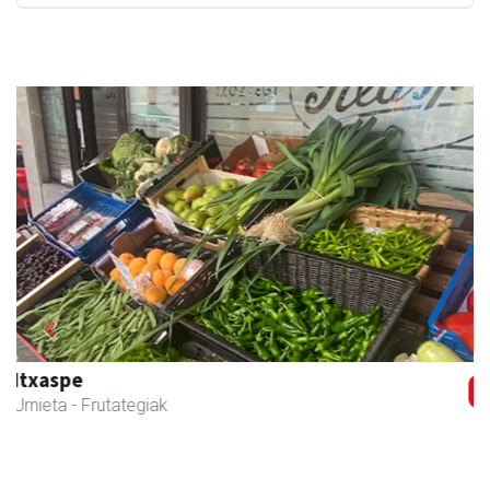
Previous
Next
Magale Ikastetxea
Urnieta
- Hezkuntza