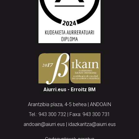
Aiurri.eus - Erroitz BM
Arantzibia plaza, 4-5 behea | ANDOAIN
Tel.: 943 300 732 | Faxa: 943 300 731
andoain@aiurri.eus | idazkaritza@aiurri.eus