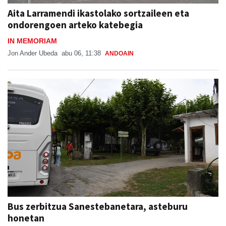
Aita Larramendi ikastolako sortzaileen eta
ondorengoen arteko katebegia
IN MEMORIAM
Jon Ander Ubeda
abu 06, 11:38
ANDOAIN
Bus zerbitzua Sanestebanetara, asteburu
honetan