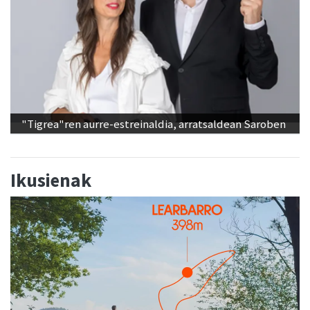
"Tigrea"ren aurre-estreinaldia, arratsaldean Saroben
Ikusienak