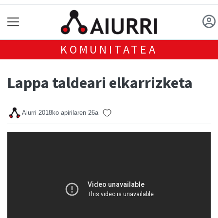
KOMUNITATEA
Lappa taldeari elkarrizketa
Aiurri
2018ko apirilaren 26a