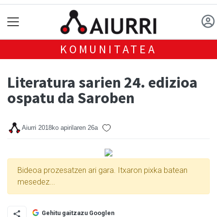
KOMUNITATEA
Literatura sarien 24. edizioa
ospatu da Saroben
Aiurri
2018ko apirilaren 26a
Bideoa prozesatzen ari gara. Itxaron pixka batean
mesedez...
Gehitu gaitzazu Googlen