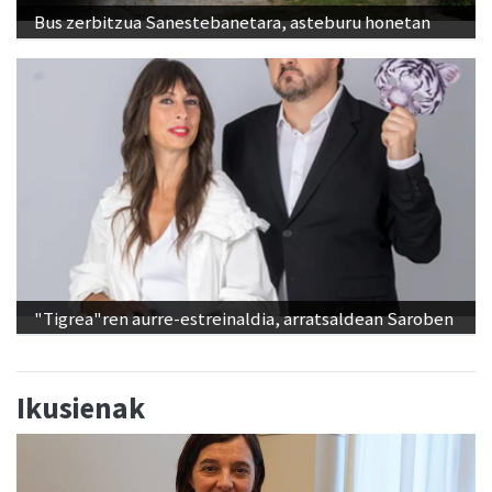
Bus zerbitzua Sanestebanetara, asteburu honetan
"Tigrea"ren aurre-estreinaldia, arratsaldean Saroben
Ikusienak