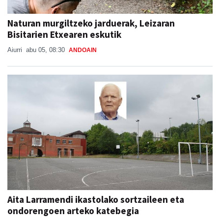
Naturan murgiltzeko jarduerak, Leizaran
Bisitarien Etxearen eskutik
Aiurri
abu 05, 08:30
ANDOAIN
Aita Larramendi ikastolako sortzaileen eta
ondorengoen arteko katebegia