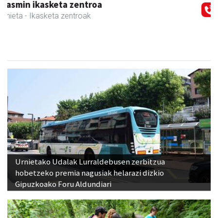
Itxaspe
Urnieta
- Frutategiak
Urnietako Udalak Lurraldebusen zerbitzua
hobetzeko premia nagusiak helarazi dizkio
Gipuzkoako Foru Aldundiari