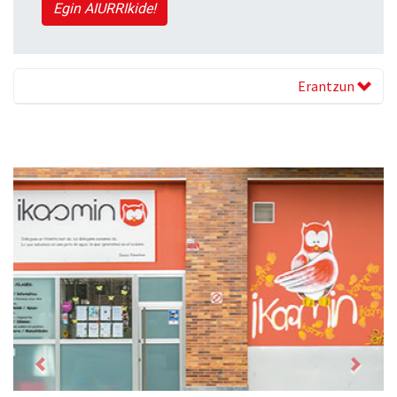
Egin AIURRIkide!
Erantzun
Previous
Next