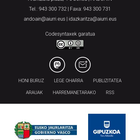
Tel.: 943 300 732 | Faxa: 943 300 731
andoain@aiurri.eus | idazkaritza@aiurri.eus
Codesyntaxek garatua
HONI BURUZ
LEGE OHARRA
PUBLIZITATEA
ARAUAK
HARREMANETARAKO
RSS