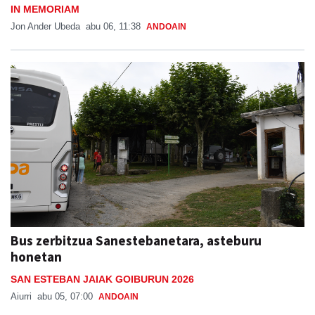
IN MEMORIAM
Jon Ander Ubeda
abu 06, 11:38
ANDOAIN
Bus zerbitzua Sanestebanetara, asteburu
honetan
SAN ESTEBAN JAIAK GOIBURUN 2026
Aiurri
abu 05, 07:00
ANDOAIN