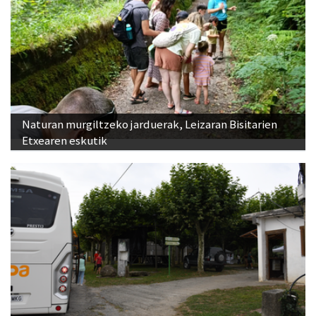
Naturan murgiltzeko jarduerak, Leizaran Bisitarien
Etxearen eskutik