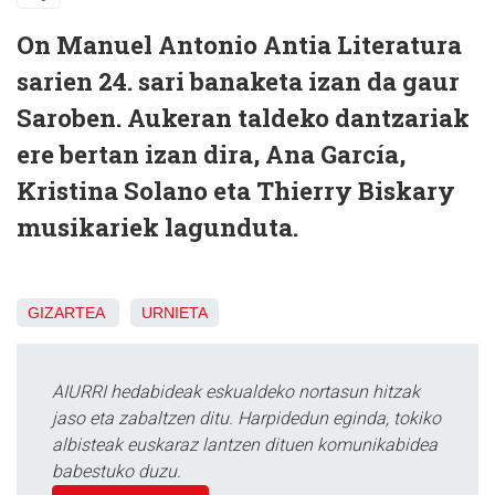
On Manuel Antonio Antia Literatura
sarien 24. sari banaketa izan da gaur
Saroben. Aukeran taldeko dantzariak
ere bertan izan dira, Ana García,
Kristina Solano eta Thierry Biskary
musikariek lagunduta.
GIZARTEA
URNIETA
AIURRI hedabideak eskualdeko nortasun hitzak
jaso eta zabaltzen ditu. Harpidedun eginda, tokiko
albisteak euskaraz lantzen dituen komunikabidea
babestuko duzu.