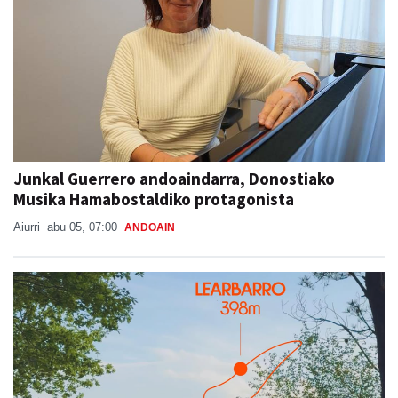
Junkal Guerrero andoaindarra, Donostiako
Musika Hamabostaldiko protagonista
Aiurri
abu 05, 07:00
ANDOAIN