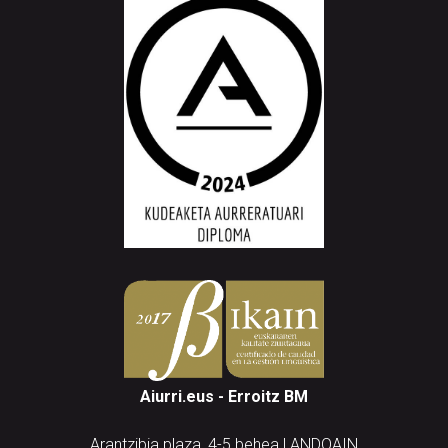
Aiurri.eus - Erroitz BM
Arantzibia plaza, 4-5 behea | ANDOAIN