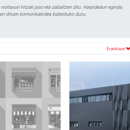
ortasun hitzak jaso eta zabaltzen ditu. Harpidedun eginda,
tzen dituen komunikabidea babestuko duzu.
Erantzun