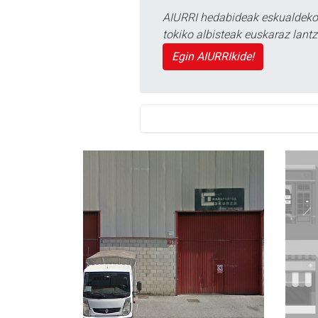
AIURRI hedabideak eskualdeko n
tokiko albisteak euskaraz lan
Egin AIURRIkide!