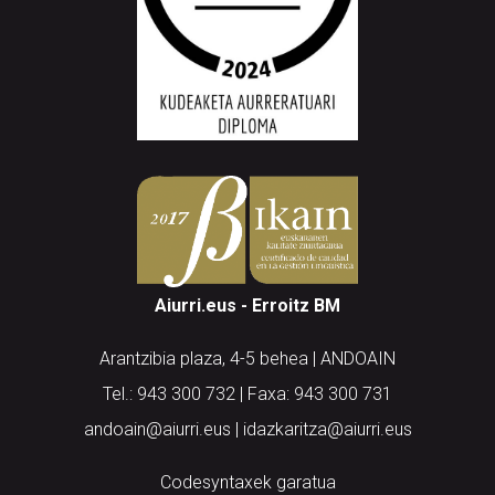
Aiurri.eus - Erroitz BM
Arantzibia plaza, 4-5 behea | ANDOAIN
Tel.: 943 300 732 | Faxa: 943 300 731
andoain@aiurri.eus | idazkaritza@aiurri.eus
Codesyntaxek garatua