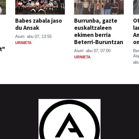
Babes zabala jaso
Burrunba, gazte
Ot
du Ansak
euskaltzaleen
la
ekimen berria
A
Aiurri
abu 07, 13:55
Beterri-Buruntzan
o
URNIETA
t"
Aiurri
abu 07, 07:00
Be
Ala
URNIETA
abu