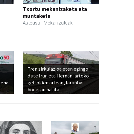
Txortu mekanizaketa eta
muntaketa
Asteasu
- Mekanizatuak
Tren zirkulazioa eten egingo
dute Irun eta Hernani arteko
rena
geltokien artean, larunbat
honetan hasita