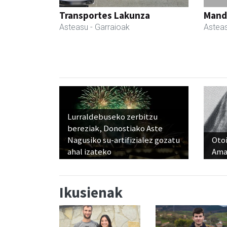
Transportes Lakunza
Manda
Asteasu
- Garraioak
Astea
Lurraldebuseko zerbitzu
bereziak, Donostiako Aste
Nagusiko su-artifizialez gozatu
Otoi
ahal izateko
Ama
Ikusienak