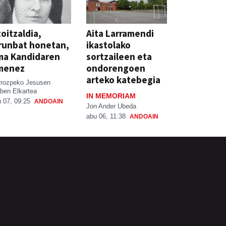
oitzaldia,
Aita Larramendi
runbat honetan,
ikastolako
ma Kandidaren
sortzaileen eta
menez
ondorengoen
arteko katebegia
rrozpeko Jesusen
ben Elkartea
IN MEMORIAM
 07, 09:25
ANDOAIN
Jon Ander Ubeda
abu 06, 11:38
ANDOAIN