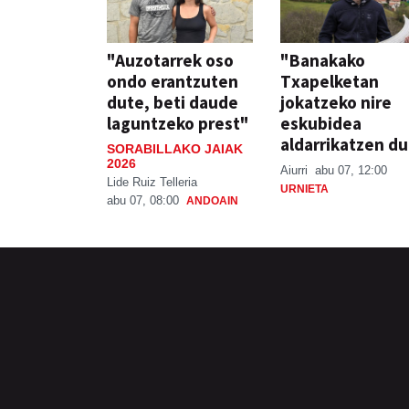
"Auzotarrek oso
"Banakako
ondo erantzuten
Txapelketan
dute, beti daude
jokatzeko nire
laguntzeko prest"
eskubidea
aldarrikatzen du
SORABILLAKO JAIAK
2026
Aiurri
abu 07, 12:00
Lide Ruiz Telleria
URNIETA
abu 07, 08:00
ANDOAIN