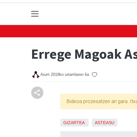
Errege Magoak A
Aiurri
2018ko urtarrilaren 6a
Bideoa prozesatzen ari gara. It
GIZARTEA
ASTEASU