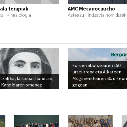
la terapiak
AMC Mecanocaucho
su
- Kinesiologia
Asteasu
- Industria hornidurak
Foruen abolizioaren 150.
urteurrena eta Alkateen
tzaldia, larunbat honetan,
Mugimenduaren 50. urteur
 Kandidaren omenez
gogoan