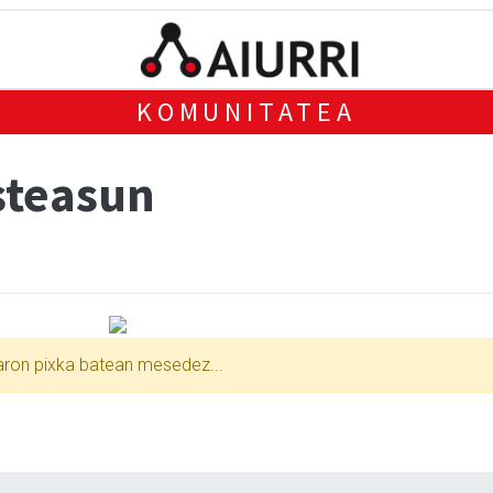
KOMUNITATEA
steasun
xaron pixka batean mesedez...