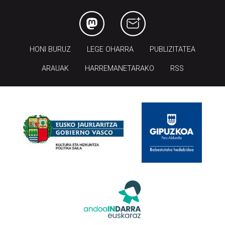
HONI BURUZ
LEGE OHARRA
PUBLIZITATEA
ARAUAK
HARREMANETARAKO
RSS