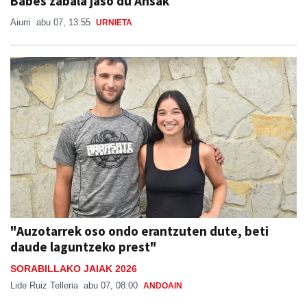
Babes zabala jaso du Ansak
Aiurri
abu 07, 13:55
URNIETA
"Auzotarrek oso ondo erantzuten dute, beti
daude laguntzeko prest"
SORABILLAKO JAIAK 2026
Lide Ruiz Telleria
abu 07, 08:00
ANDOAIN