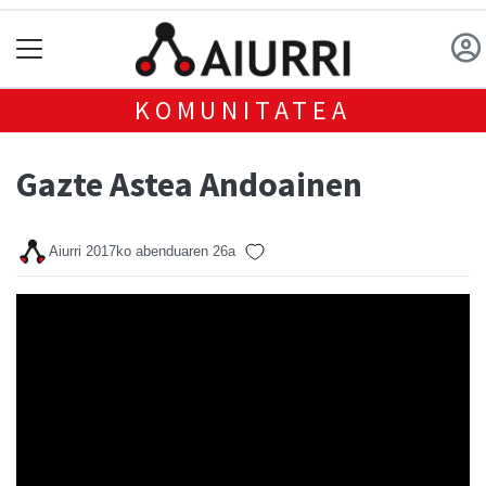
KOMUNITATEA
Gazte Astea Andoainen
Aiurri
2017ko abenduaren 26a