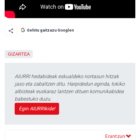
Gehitu gaitzazu Googlen
GIZARTEA
AIURRI hedabideak eskualdeko nortasun hitzak
jaso eta zabaltzen ditu. Harpidedun eginda, tokiko
albisteak euskaraz lantzen dituen komunikabidea
babestuko duzu.
Egin AIURRIkide!
Erantzun