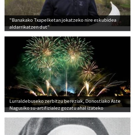
"Banakako Txapelketan jokatzeko nire eskubidea
aldarrikatzen dut"
Lurraldebuseko zerbitzu bereziak, Donostiako Aste
Nagusiko su-artifizialez gozatu ahal izateko