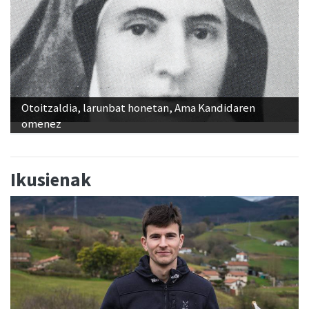
Otoitzaldia, larunbat honetan, Ama Kandidaren
omenez
Ikusienak