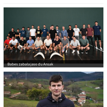
Babes zabala jaso du Ansak