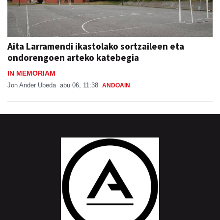
Aita Larramendi ikastolako sortzaileen eta
ondorengoen arteko katebegia
IN MEMORIAM
Jon Ander Ubeda
abu 06, 11:38
ANDOAIN