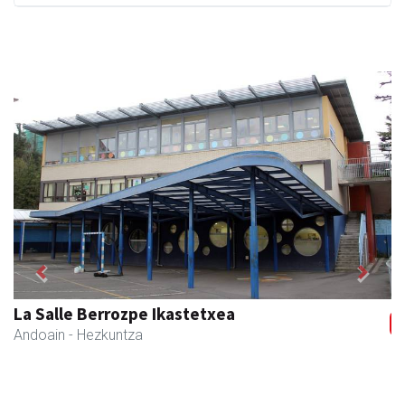
Previous
Next
Amonarriz iturgintza S. L.
Larraul
- Iturgintza