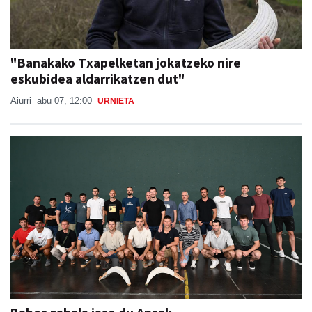
"Banakako Txapelketan jokatzeko nire
eskubidea aldarrikatzen dut"
Aiurri
abu 07, 12:00
URNIETA