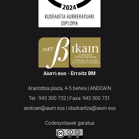
Aiurri.eus - Erroitz BM
Arantzibia plaza, 4-5 behea | ANDOAIN
Tel.: 943 300 732 | Faxa: 943 300 731
andoain@aiurri.eus | idazkaritza@aiurri.eus
Codesyntaxek garatua