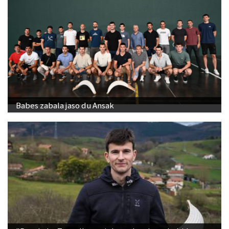
Babes zabala jaso du Ansak