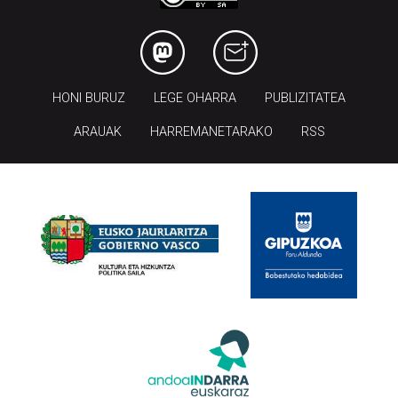
HONI BURUZ
LEGE OHARRA
PUBLIZITATEA
ARAUAK
HARREMANETARAKO
RSS