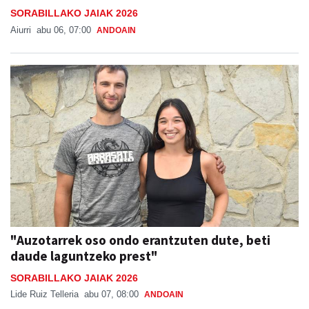
SORABILLAKO JAIAK 2026
Aiurri
abu 06, 07:00
ANDOAIN
"Auzotarrek oso ondo erantzuten dute, beti
daude laguntzeko prest"
SORABILLAKO JAIAK 2026
Lide Ruiz Telleria
abu 07, 08:00
ANDOAIN