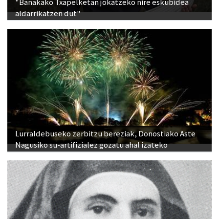
"Banakako Txapelketan jokatzeko nire eskubidea
aldarrikatzen dut"
Lurraldebuseko zerbitzu bereziak, Donostiako Aste
Nagusiko su-artifizialez gozatu ahal izateko