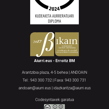
Aiurri.eus - Erroitz BM
Arantzibia plaza, 4-5 behea | ANDOAIN
Tel.: 943 300 732 | Faxa: 943 300 731
andoain@aiurri.eus | idazkaritza@aiurri.eus
Codesyntaxek garatua