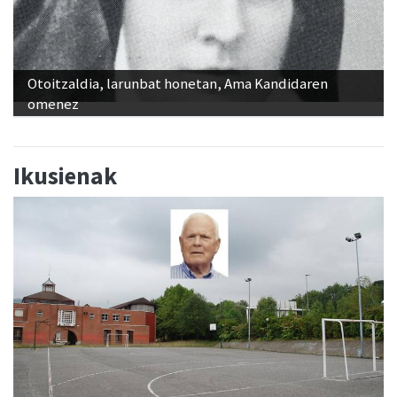
Otoitzaldia, larunbat honetan, Ama Kandidaren
omenez
Ikusienak