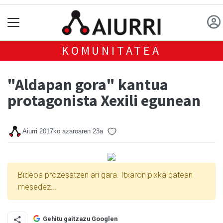
KOMUNITATEA
"Aldapan gora" kantua
protagonista Xexili egunean
Aiurri
2017ko azaroaren 23a
Bideoa prozesatzen ari gara. Itxaron pixka batean
mesedez...
Gehitu gaitzazu Googlen