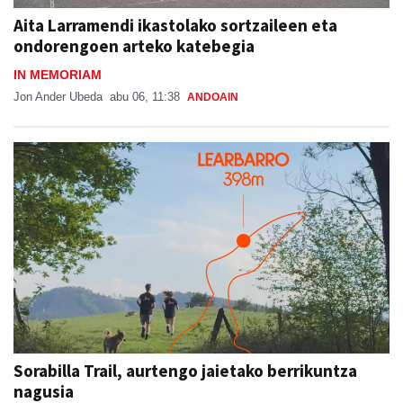
Aita Larramendi ikastolako sortzaileen eta
ondorengoen arteko katebegia
IN MEMORIAM
Jon Ander Ubeda
abu 06, 11:38
ANDOAIN
Sorabilla Trail, aurtengo jaietako berrikuntza
nagusia