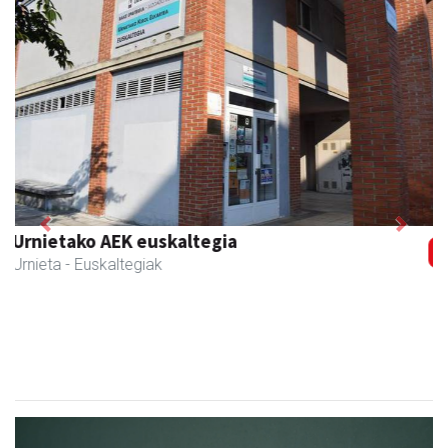
Previous
Next
CESA Formazio Zentroa
Urnieta
- Ikasketak