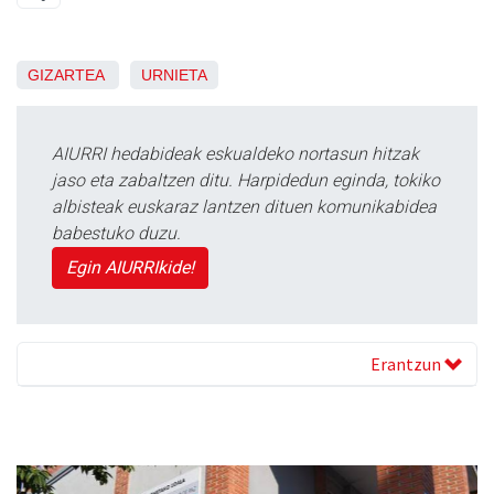
GIZARTEA
URNIETA
AIURRI hedabideak eskualdeko nortasun hitzak
jaso eta zabaltzen ditu. Harpidedun eginda, tokiko
albisteak euskaraz lantzen dituen komunikabidea
babestuko duzu.
Egin AIURRIkide!
Erantzun