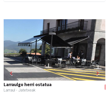
Previous
Next
Amonarriz iturgintza S. L.
Larraul
- Iturgintza