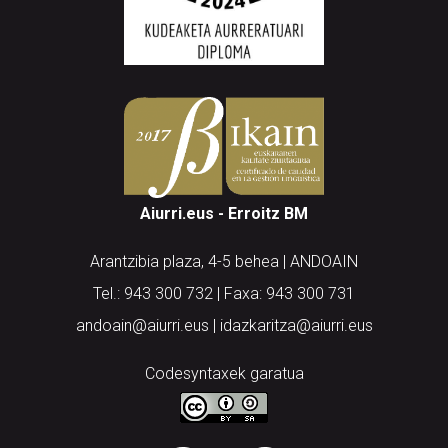
Aiurri.eus - Erroitz BM
Arantzibia plaza, 4-5 behea | ANDOAIN
Tel.: 943 300 732 | Faxa: 943 300 731
andoain@aiurri.eus | idazkaritza@aiurri.eus
Codesyntaxek garatua