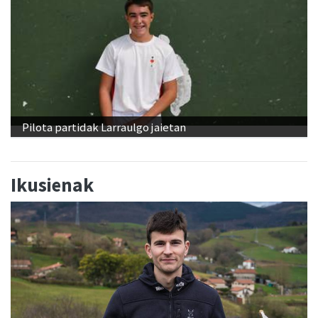
Pilota partidak Larraulgo jaietan
Ikusienak