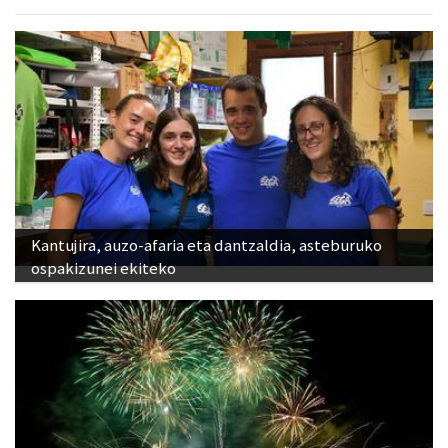
Kantujira, auzo-afaria eta dantzaldia, asteburuko
ospakizunei ekiteko