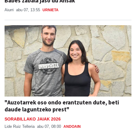
Babes zabala jaso du Ansak
Aiurri
abu 07, 13:55
URNIETA
"Auzotarrek oso ondo erantzuten dute, beti
daude laguntzeko prest"
SORABILLAKO JAIAK 2026
Lide Ruiz Telleria
abu 07, 08:00
ANDOAIN