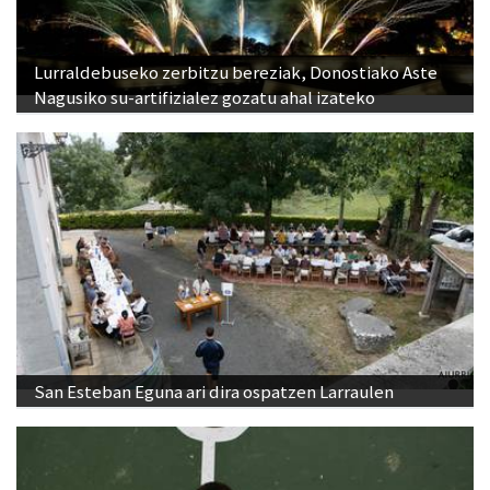
Lurraldebuseko zerbitzu bereziak, Donostiako Aste
Nagusiko su-artifizialez gozatu ahal izateko
San Esteban Eguna ari dira ospatzen Larraulen