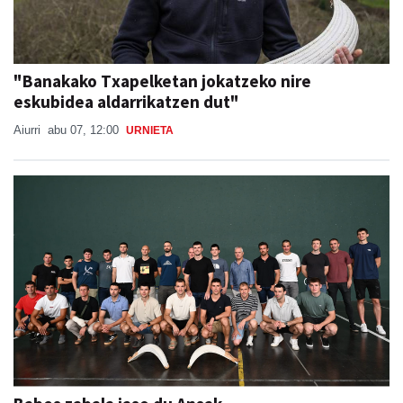
"Banakako Txapelketan jokatzeko nire
eskubidea aldarrikatzen dut"
Aiurri
abu 07, 12:00
URNIETA