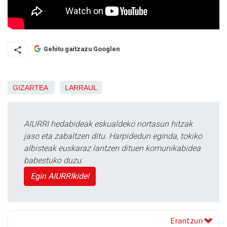
Gehitu gaitzazu Googlen
GIZARTEA
LARRAUL
AIURRI hedabideak eskualdeko nortasun hitzak
jaso eta zabaltzen ditu. Harpidedun eginda, tokiko
albisteak euskaraz lantzen dituen komunikabidea
babestuko duzu.
Egin AIURRIkide!
Erantzun