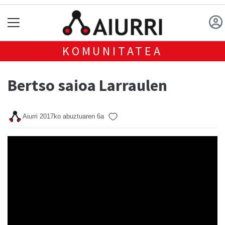
KOMUNITATEA
Bertso saioa Larraulen
Aiurri
2017ko abuztuaren 6a