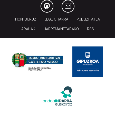
HONI BURUZ
LEGE OHARRA
PUBLIZITATEA
ARAUAK
HARREMANETARAKO
RSS