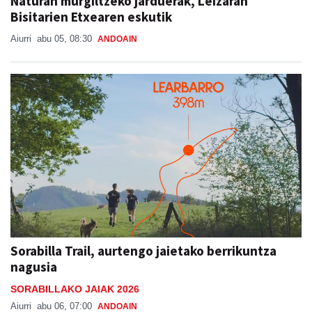
Naturan murgiltzeko jarduerak, Leizaran
Bisitarien Etxearen eskutik
Aiurri
abu 05, 08:30
ANDOAIN
Sorabilla Trail, aurtengo jaietako berrikuntza
nagusia
SORABILLAKO JAIAK 2026
Aiurri
abu 06, 07:00
ANDOAIN