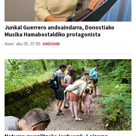
Junkal Guerrero andoaindarra, Donostiako
Musika Hamabostaldiko protagonista
Aiurri
abu 05, 07:00
ANDOAIN