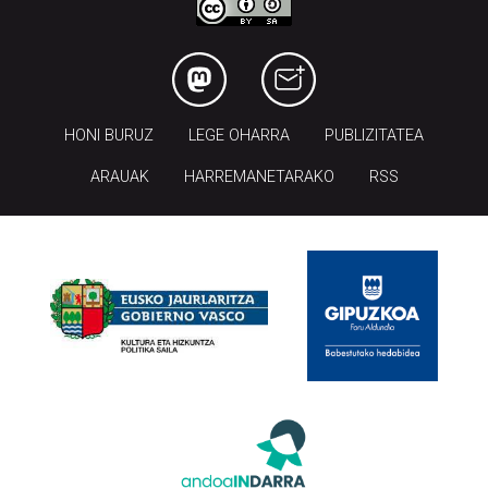
HONI BURUZ
LEGE OHARRA
PUBLIZITATEA
ARAUAK
HARREMANETARAKO
RSS