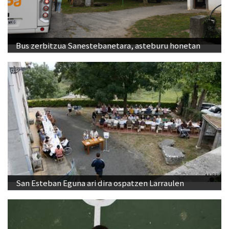
Bus zerbitzua Sanestebanetara, asteburu honetan
San Esteban Eguna ari dira ospatzen Larraulen