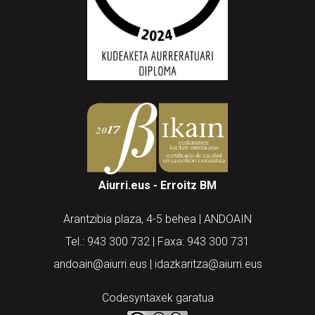
Aiurri.eus - Erroitz BM
Arantzibia plaza, 4-5 behea | ANDOAIN
Tel.: 943 300 732 | Faxa: 943 300 731
andoain@aiurri.eus | idazkaritza@aiurri.eus
Codesyntaxek garatua