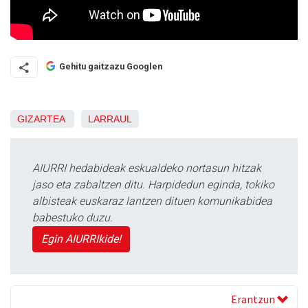
Gehitu gaitzazu Googlen
GIZARTEA
LARRAUL
AIURRI hedabideak eskualdeko nortasun hitzak
jaso eta zabaltzen ditu. Harpidedun eginda, tokiko
albisteak euskaraz lantzen dituen komunikabidea
babestuko duzu.
Egin AIURRIkide!
Erantzun