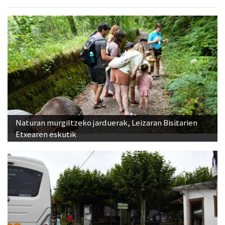
Naturan murgiltzeko jarduerak, Leizaran Bisitarien
Etxearen eskutik