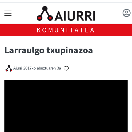
KOMUNITATEA
Larraulgo txupinazoa
Aiurri
2017ko abuztuaren 3a