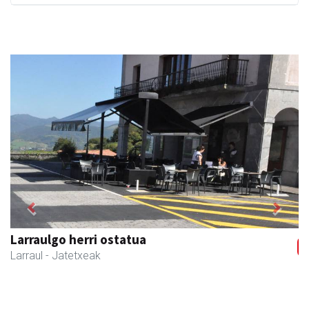
Previous
Next
Amonarriz iturgintza S. L.
Larraul
- Iturgintza