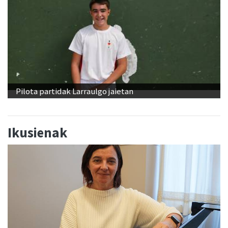
Pilota partidak Larraulgo jaietan
Ikusienak