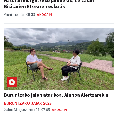
Naturan murgiltzeko jarduerak, Leizaran
Bisitarien Etxearen eskutik
Aiurri
abu 05, 08:30
ANDOAIN
Buruntzako jaien atarikoa, Ainhoa Aiertzarekin
BURUNTZAKO JAIAK 2026
Xabat Minguez
abu 04, 07:05
ANDOAIN