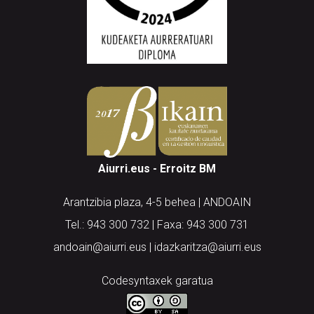
Aiurri.eus - Erroitz BM
Arantzibia plaza, 4-5 behea | ANDOAIN
Tel.: 943 300 732 | Faxa: 943 300 731
andoain@aiurri.eus | idazkaritza@aiurri.eus
Codesyntaxek garatua