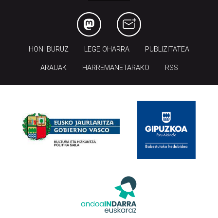
HONI BURUZ
LEGE OHARRA
PUBLIZITATEA
ARAUAK
HARREMANETARAKO
RSS