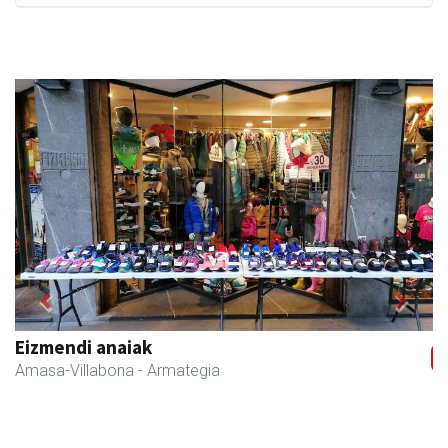
Previous
Next
Eizmendi ile-apaindegia
Amasa-Villabona
- Ile-apaindegiak