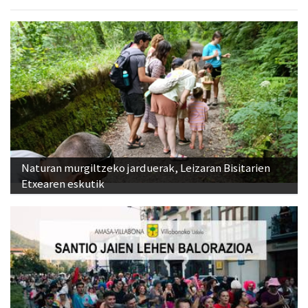
Naturan murgiltzeko jarduerak, Leizaran Bisitarien
Etxearen eskutik