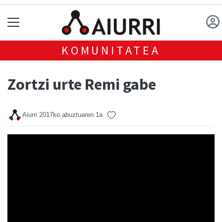
KOMUNITATEA
Zortzi urte Remi gabe
Aiurri
2017ko abuztuaren 1a