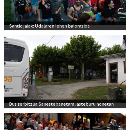
Santio jaiak: Udalaren lehen balorazioa
Bus zerbitzua Sanestebanetara, asteburu honetan