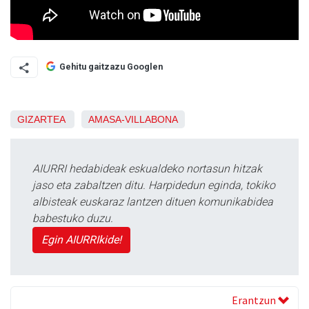
Gehitu gaitzazu Googlen
GIZARTEA
AMASA-VILLABONA
AIURRI hedabideak eskualdeko nortasun hitzak
jaso eta zabaltzen ditu. Harpidedun eginda, tokiko
albisteak euskaraz lantzen dituen komunikabidea
babestuko duzu.
Egin AIURRIkide!
Erantzun