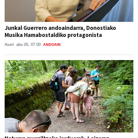
Junkal Guerrero andoaindarra, Donostiako
Musika Hamabostaldiko protagonista
Aiurri
abu 05, 07:00
ANDOAIN