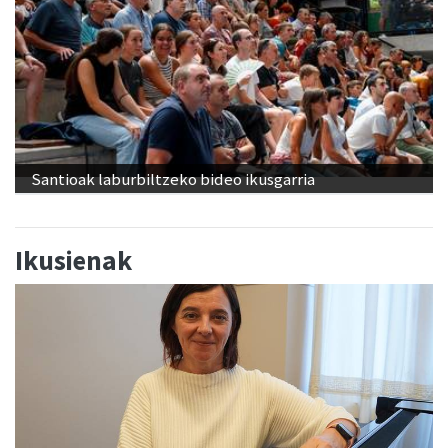
Santioak laburbiltzeko bideo ikusgarria
Ikusienak