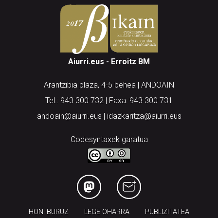
Aiurri.eus - Erroitz BM
Arantzibia plaza, 4-5 behea | ANDOAIN
Tel.: 943 300 732 | Faxa: 943 300 731
andoain@aiurri.eus | idazkaritza@aiurri.eus
Codesyntaxek garatua
HONI BURUZ
LEGE OHARRA
PUBLIZITATEA