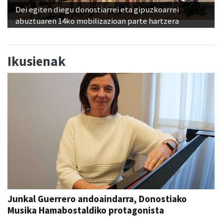
Dei egiten diegu donostiarrei eta gipuzkoarrei
abuztuaren 14ko mobilizazioan parte hartzera
Ikusienak
Junkal Guerrero andoaindarra, Donostiako
Musika Hamabostaldiko protagonista