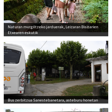
Naturan murgiltzeko jarduerak, Leizaran Bisitarien
Etxearen eskutik
Bus zerbitzua Sanestebanetara, asteburu honetan