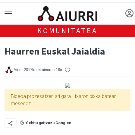
KOMUNITATEA
Haurren Euskal Jaialdia
Aiurri
2017ko ekainaren 16a
Bideoa prozesatzen ari gara. Itxaron pixka batean
mesedez...
Gehitu gaitzazu Googlen