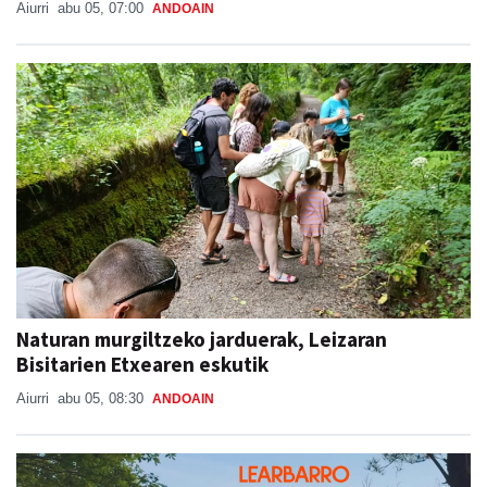
Aiurri
abu 05, 07:00
ANDOAIN
Naturan murgiltzeko jarduerak, Leizaran
Bisitarien Etxearen eskutik
Aiurri
abu 05, 08:30
ANDOAIN