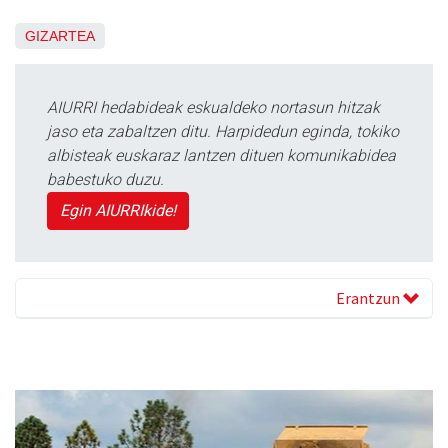
GIZARTEA
AIURRI hedabideak eskualdeko nortasun hitzak
jaso eta zabaltzen ditu. Harpidedun eginda, tokiko
albisteak euskaraz lantzen dituen komunikabidea
babestuko duzu.
Egin AIURRIkide!
Erantzun