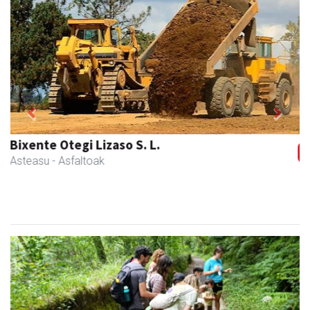
Previous
Next
Kabela
Asteasu
- Gozotegiak