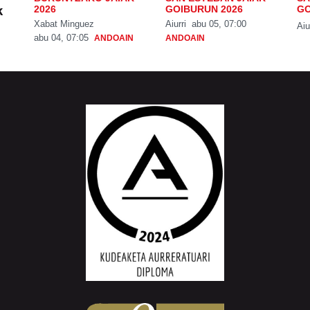
k
2026
GOIBURUN 2026
GO
Xabat Minguez
Aiurri
abu 05, 07:00
Aiu
abu 04, 07:05
ANDOAIN
ANDOAIN