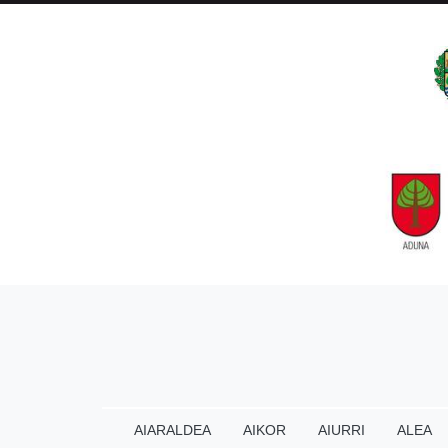
AIARALDEA
AIKOR
AIURRI
ALEA