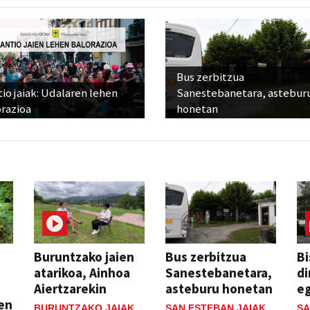
Bus zerbitzua
io jaiak: Udalaren lehen
Sanestebanetara, astebur
razioa
honetan
Buruntzako jaien
Bus zerbitzua
Bi
atarikoa, Ainhoa
Sanestebanetara,
di
Aiertzarekin
asteburu honetan
e
ien
BURUNTZAKO JAIAK
SAN ESTEBAN JAIAK
SA