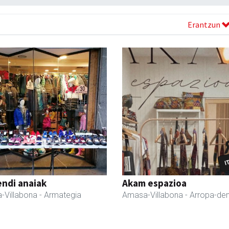
Erantzun
ndi anaiak
Akam espazioa
-Villabona
- Armategia
Amasa-Villabona
- Arropa-de