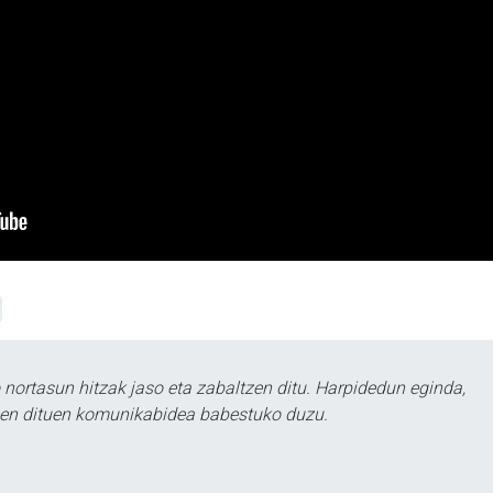
ortasun hitzak jaso eta zabaltzen ditu. Harpidedun eginda,
tzen dituen komunikabidea babestuko duzu.