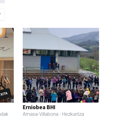
Erniobea BHI
ndak
Amasa-Villabona
- Hezkuntza