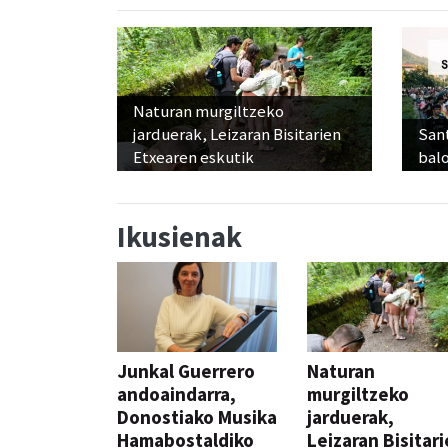
Naturan murgiltzeko
jarduerak, Leizaran Bisitarien
Sant
Etxearen eskutik
balo
Ikusienak
Junkal Guerrero
Naturan
andoaindarra,
murgiltzeko
Donostiako Musika
jarduerak,
Hamabostaldiko
Leizaran Bisitar