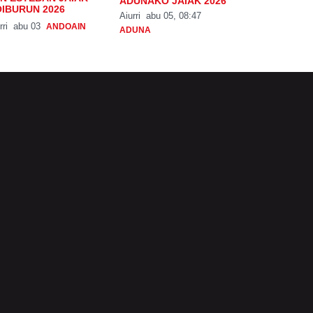
ADUNAKO JAIAK 2026
IBURUN 2026
Aiurri
abu 05, 08:47
rri
abu 03
ANDOAIN
ADUNA