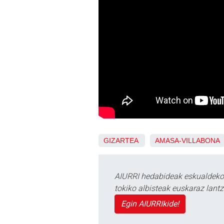
GIZARTEA
AMASA-VILLABONA
AIURRI hedabideak eskualdeko n
tokiko albisteak euskaraz lan
Egin AIURRIkide!