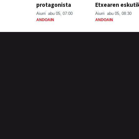
protagonista
Etxearen eskuti
Aiurri
abu 05, 07:00
Aiurri
abu 05, 08:30
ANDOAIN
ANDOAIN