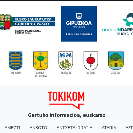
Gertuko informazioa, euskaraz
AMEZTI
ANBOTO
ANTXETA IRRATIA
ATARIA
AZP