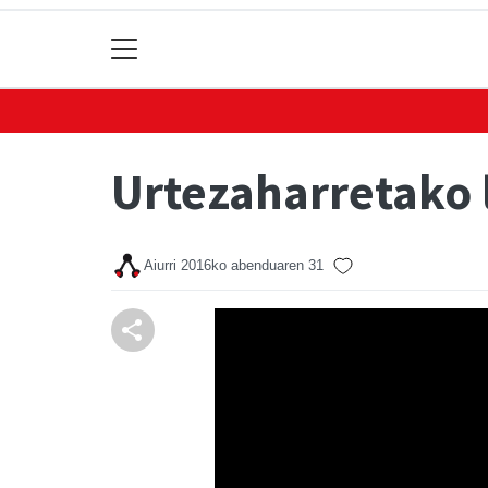
Urtezaharretako 
Aiurri
2016ko abenduaren 31