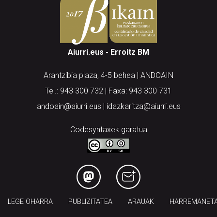
Aiurri.eus - Erroitz BM
Arantzibia plaza, 4-5 behea | ANDOAIN
Tel.: 943 300 732 | Faxa: 943 300 731
andoain@aiurri.eus | idazkaritza@aiurri.eus
Codesyntaxek garatua
LEGE OHARRA
PUBLIZITATEA
ARAUAK
HARREMANET