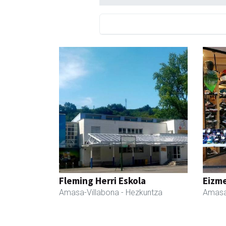
Fleming Herri Eskola
Eizme
Amasa-Villabona
- Hezkuntza
Amasa