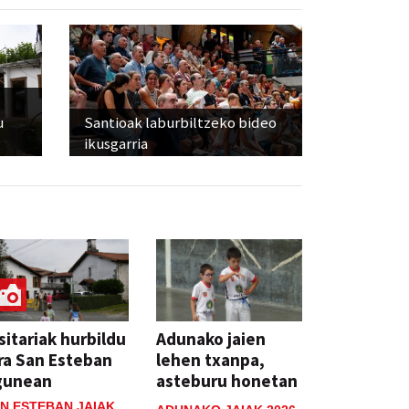
u
Santioak laburbiltzeko bideo
ikusgarria
sitariak hurbildu
Adunako jaien
ra San Esteban
lehen txanpa,
gunean
asteburu honetan
N ESTEBAN JAIAK