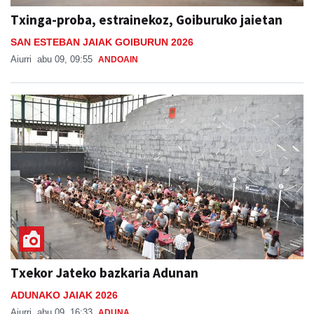
Txinga-proba, estrainekoz, Goiburuko jaietan
SAN ESTEBAN JAIAK GOIBURUN 2026
Aiurri
abu 09, 09:55
ANDOAIN
Txekor Jateko bazkaria Adunan
ADUNAKO JAIAK 2026
Aiurri
abu 09, 16:33
ADUNA