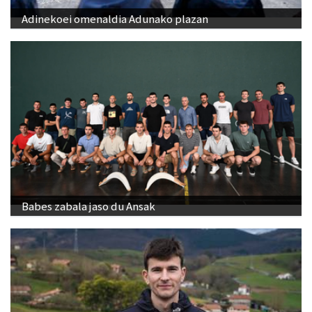
Adinekoei omenaldia Adunako plazan
Babes zabala jaso du Ansak