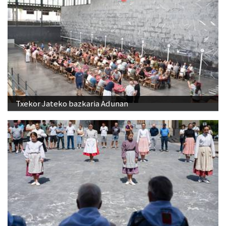
Txekor Jateko bazkaria Adunan