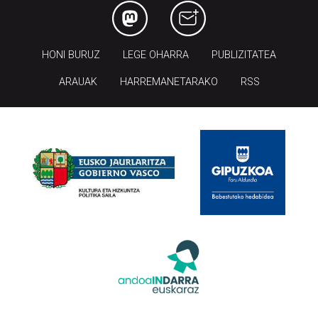
HONI BURUZ
LEGE OHARRA
PUBLIZITATEA
ARAUAK
HARREMANETARAKO
RSS