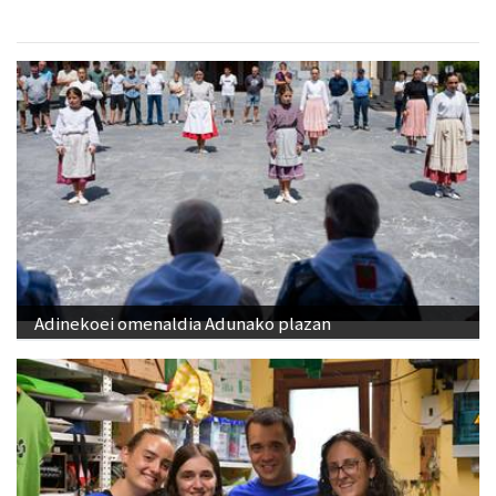
Adinekoei omenaldia Adunako plazan