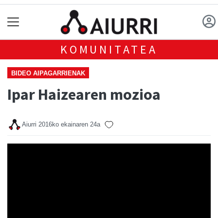
KOMUNITATEA
BIDEO AIPAGARRIENAK
Ipar Haizearen mozioa
Aiurri
2016ko ekainaren 24a