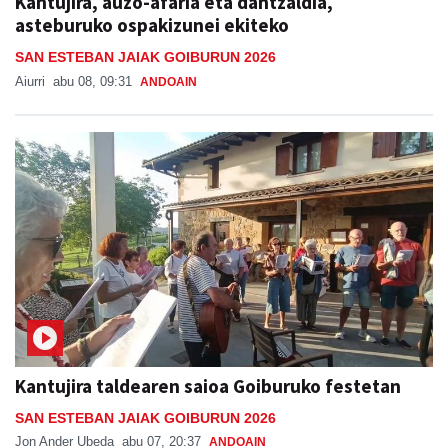
Kantujira, auzo-afaria eta dantzaldia,
asteburuko ospakizunei ekiteko
SAN ESTEBAN JAIAK GOIBURUN 2026
Aiurri
abu 08, 09:31
ANDOAIN
Kantujira taldearen saioa Goiburuko festetan
SAN ESTEBAN JAIAK GOIBURUN 2026
Jon Ander Ubeda
abu 07, 20:37
ANDOAIN