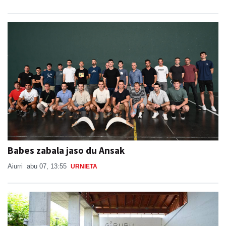
Babes zabala jaso du Ansak
Aiurri
abu 07, 13:55
URNIETA