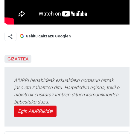
Gehitu gaitzazu Googlen
GIZARTEA
AIURRI hedabideak eskualdeko nortasun hitzak
jaso eta zabaltzen ditu. Harpidedun eginda, tokiko
albisteak euskaraz lantzen dituen komunikabidea
babestuko duzu.
Egin AIURRIkide!