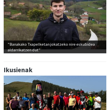
"Banakako Txapelketan jokatzeko nire eskubidea
aldarrikatzen dut"
Ikusienak