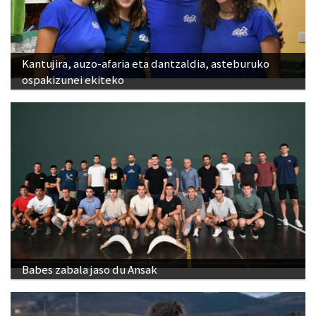
Kantujira, auzo-afaria eta dantzaldia, asteburuko
ospakizunei ekiteko
Babes zabala jaso du Ansak