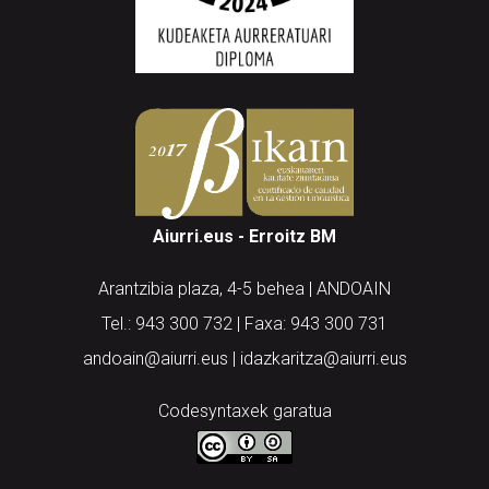
Aiurri.eus - Erroitz BM
Arantzibia plaza, 4-5 behea | ANDOAIN
Tel.: 943 300 732 | Faxa: 943 300 731
andoain@aiurri.eus | idazkaritza@aiurri.eus
Codesyntaxek garatua