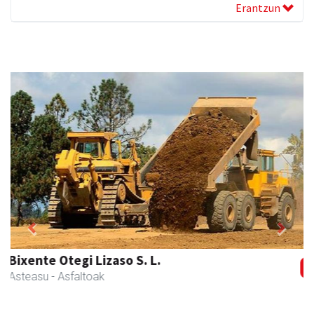
Erantzun
Previous
Next
Ormazabal garraioak
Asteasu
- Garraioak