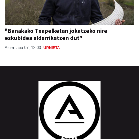
"Banakako Txapelketan jokatzeko nire
eskubidea aldarrikatzen dut"
Aiurri
abu 07, 12:00
URNIETA