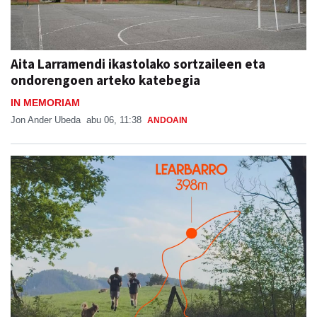
Aita Larramendi ikastolako sortzaileen eta
ondorengoen arteko katebegia
IN MEMORIAM
Jon Ander Ubeda
abu 06, 11:38
ANDOAIN