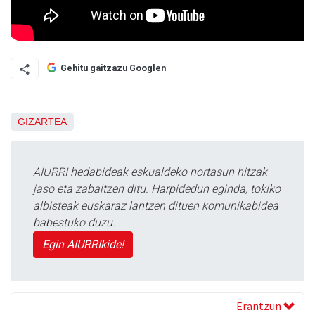
Gehitu gaitzazu Googlen
GIZARTEA
AIURRI hedabideak eskualdeko nortasun hitzak
jaso eta zabaltzen ditu. Harpidedun eginda, tokiko
albisteak euskaraz lantzen dituen komunikabidea
babestuko duzu.
Egin AIURRIkide!
Erantzun