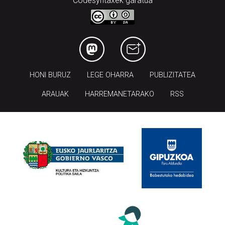
Codesyntaxek garatua
HONI BURUZ
LEGE OHARRA
PUBLIZITATEA
ARAUAK
HARREMANETARAKO
RSS