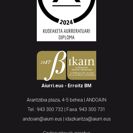
Aiurri.eus - Erroitz BM
Arantzibia plaza, 4-5 behea | ANDOAIN
Tel.: 943 300 732 | Faxa: 943 300 731
andoain@aiurri.eus | idazkaritza@aiurri.eus