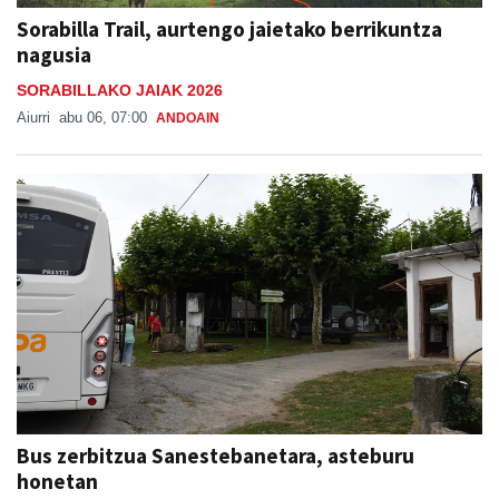
Sorabilla Trail, aurtengo jaietako berrikuntza
nagusia
SORABILLAKO JAIAK 2026
Aiurri
abu 06, 07:00
ANDOAIN
Bus zerbitzua Sanestebanetara, asteburu
honetan