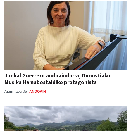
Junkal Guerrero andoaindarra, Donostiako
Musika Hamabostaldiko protagonista
Aiurri
abu 05
ANDOAIN