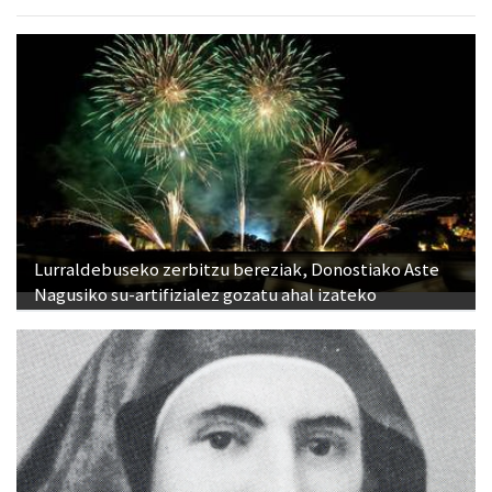
Lurraldebuseko zerbitzu bereziak, Donostiako Aste
Nagusiko su-artifizialez gozatu ahal izateko