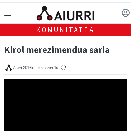
KOMUNITATEA
Kirol merezimendua saria
Aiurri
2016ko ekainaren 1a