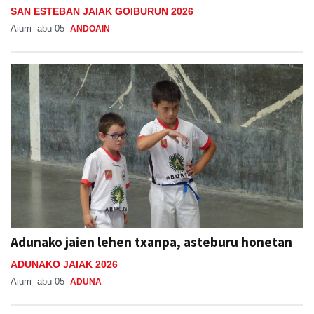
SAN ESTEBAN JAIAK GOIBURUN 2026
Aiurri
abu 05
ANDOAIN
Adunako jaien lehen txanpa, asteburu honetan
ADUNAKO JAIAK 2026
Aiurri
abu 05
ADUNA