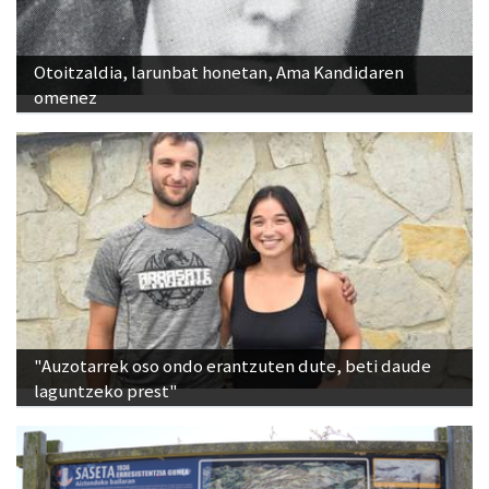
Otoitzaldia, larunbat honetan, Ama Kandidaren
omenez
"Auzotarrek oso ondo erantzuten dute, beti daude
laguntzeko prest"