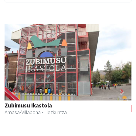
Previous
Next
Akam espazioa
Amasa-Villabona
- Arropa-dendak