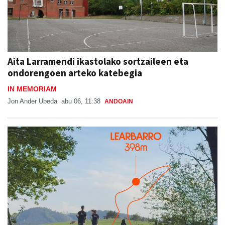
Aita Larramendi ikastolako sortzaileen eta
ondorengoen arteko katebegia
IN MEMORIAM
Jon Ander Ubeda
abu 06, 11:38
ANDOAIN