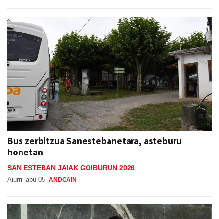
Aiurri
abu 07, 07:00
URNIETA
Bus zerbitzua Sanestebanetara, asteburu
honetan
SAN ESTEBAN JAIAK GOIBURUN 2026
Aiurri
abu 05
ANDOAIN