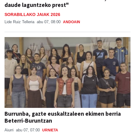
"Auzotarrek oso ondo erantzuten dute, beti
daude laguntzeko prest"
SORABILLAKO JAIAK 2026
Lide Ruiz Telleria
abu 07, 08:00
ANDOAIN
Burrunba, gazte euskaltzaleen ekimen berria
Beterri-Buruntzan