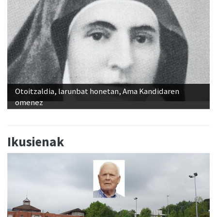
Otoitzaldia, larunbat honetan, Ama Kandidaren
omenez
Ikusienak