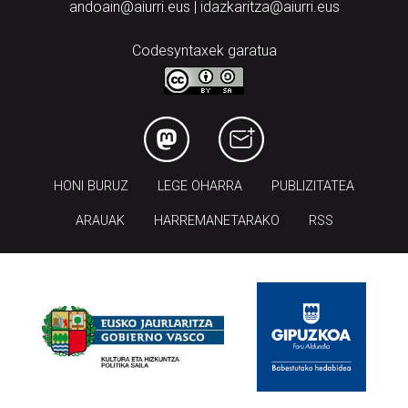
Tel.: 943 300 732 | Faxa: 943 300 731
andoain@aiurri.eus | idazkaritza@aiurri.eus
Codesyntaxek garatua
HONI BURUZ
LEGE OHARRA
PUBLIZITATEA
ARAUAK
HARREMANETARAKO
RSS