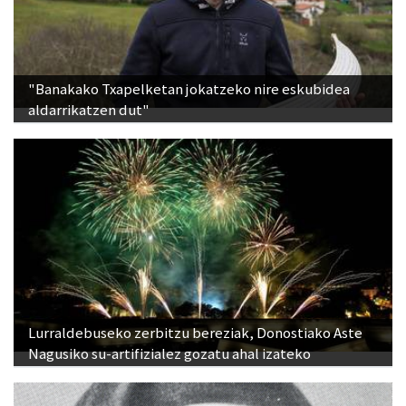
"Banakako Txapelketan jokatzeko nire eskubidea
aldarrikatzen dut"
Lurraldebuseko zerbitzu bereziak, Donostiako Aste
Nagusiko su-artifizialez gozatu ahal izateko