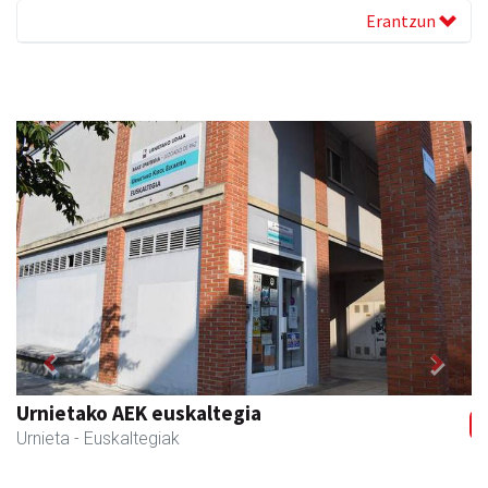
Erantzun
Previous
Next
Muazpi harategia
Urnieta
- Harategiak