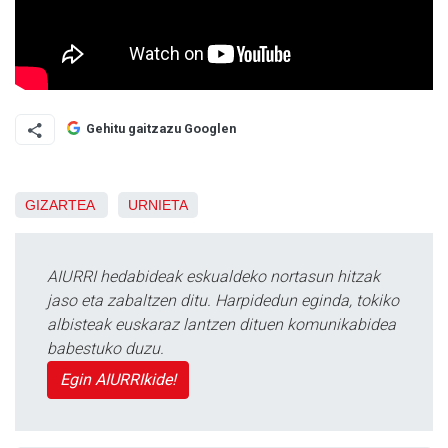
Gehitu gaitzazu Googlen
GIZARTEA
URNIETA
AIURRI hedabideak eskualdeko nortasun hitzak
jaso eta zabaltzen ditu. Harpidedun eginda, tokiko
albisteak euskaraz lantzen dituen komunikabidea
babestuko duzu.
Egin AIURRIkide!