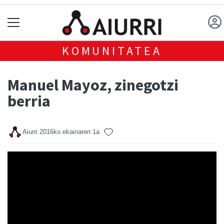
KOMUNITATEA
Manuel Mayoz, zinegotzi
berria
Aiurri
2016ko ekainaren 1a