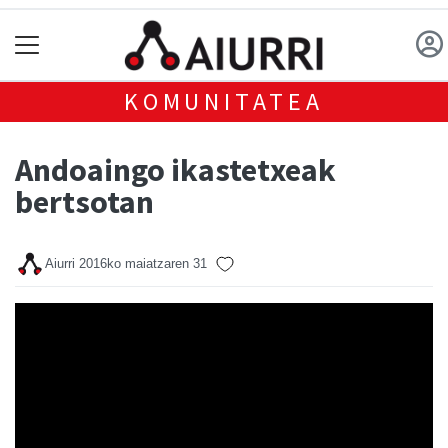
KOMUNITATEA
Andoaingo ikastetxeak
bertsotan
Aiurri
2016ko maiatzaren 31