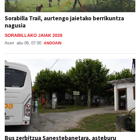
Sorabilla Trail, aurtengo jaietako berrikuntza
nagusia
SORABILLAKO JAIAK 2026
Aiurri
abu 06, 07:00
ANDOAIN
Bus zerbitzua Sanestebanetara, asteburu