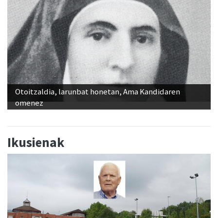
Otoitzaldia, larunbat honetan, Ama Kandidaren
omenez
Ikusienak