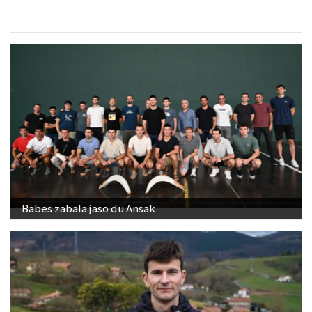
Babes zabala jaso du Ansak