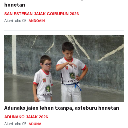
honetan
SAN ESTEBAN JAIAK GOIBURUN 2026
Aiurri
abu 05
ANDOAIN
Adunako jaien lehen txanpa, asteburu honetan
ADUNAKO JAIAK 2026
Aiurri
abu 05
ADUNA