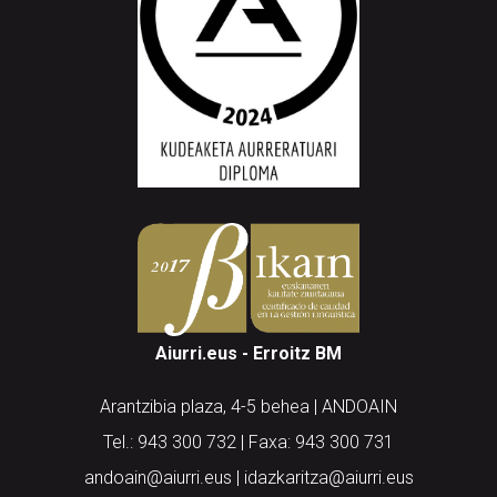
Aiurri.eus - Erroitz BM
Arantzibia plaza, 4-5 behea | ANDOAIN
Tel.: 943 300 732 | Faxa: 943 300 731
andoain@aiurri.eus | idazkaritza@aiurri.eus