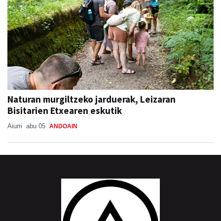
Naturan murgiltzeko jarduerak, Leizaran
Bisitarien Etxearen eskutik
Aiurri
abu 05
ANDOAIN