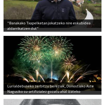
"Banakako Txapelketan jokatzeko nire eskubidea
aldarrikatzen dut"
Lurraldebuseko zerbitzu bereziak, Donostiako Aste
Nagusiko su-artifizialez gozatu ahal izateko