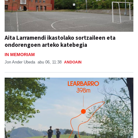
Aita Larramendi ikastolako sortzaileen eta
ondorengoen arteko katebegia
IN MEMORIAM
Jon Ander Ubeda
abu 06, 11:38
ANDOAIN