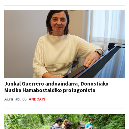
Junkal Guerrero andoaindarra, Donostiako
Musika Hamabostaldiko protagonista
Aiurri
abu 05
ANDOAIN