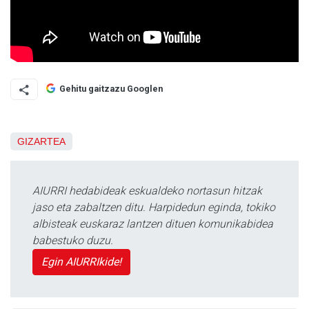
Gehitu gaitzazu Googlen
GIZARTEA
AIURRI hedabideak eskualdeko nortasun hitzak
jaso eta zabaltzen ditu. Harpidedun eginda, tokiko
albisteak euskaraz lantzen dituen komunikabidea
babestuko duzu.
Egin AIURRIkide!