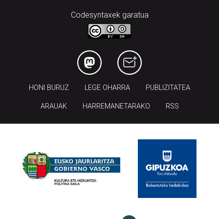
Codesyntaxek garatua
HONI BURUZ
LEGE OHARRA
PUBLIZITATEA
ARAUAK
HARREMANETARAKO
RSS