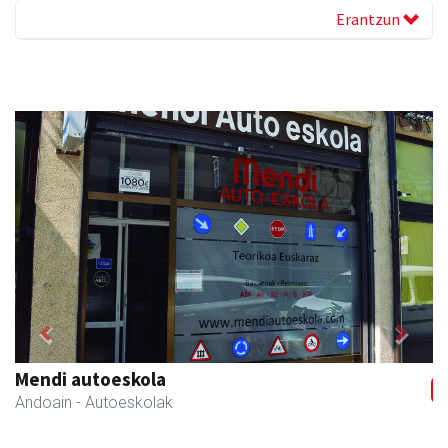
Erantzun
Previous
Next
Adats ileapaindegi eta estetika
Andoain
- Ile-apaindegiak