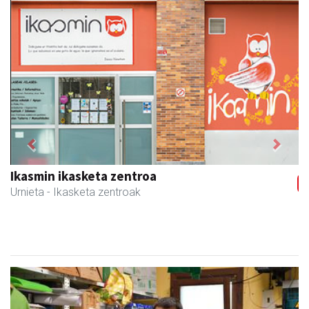
Previous
Next
Itxaspe
Urnieta
- Frutategiak