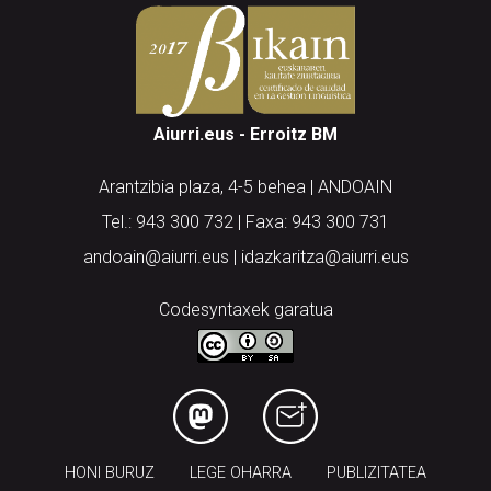
Aiurri.eus - Erroitz BM
Arantzibia plaza, 4-5 behea | ANDOAIN
Tel.: 943 300 732 | Faxa: 943 300 731
andoain@aiurri.eus | idazkaritza@aiurri.eus
Codesyntaxek garatua
HONI BURUZ
LEGE OHARRA
PUBLIZITATEA