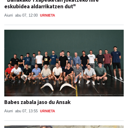
eskubidea aldarrikatzen dut"
Aiurri
abu 07, 12:00
URNIETA
Babes zabala jaso du Ansak
Aiurri
abu 07, 13:55
URNIETA