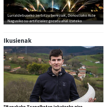
Lurraldebuseko zerbitzu bereziak, Donostiako Aste
Nagusiko su-artifizialez gozatu ahal izateko
Ikusienak
"Banakako Txapelketan jokatzeko nire