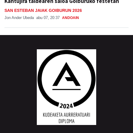
Kantujira taldearen saioa Goiburuko festetan
SAN ESTEBAN JAIAK GOIBURUN 2026
Jon Ander Ubeda
abu 07, 20:37
ANDOAIN