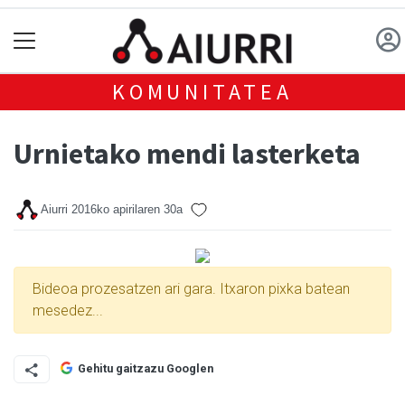
KOMUNITATEA
Urnietako mendi lasterketa
Aiurri
2016ko apirilaren 30a
Bideoa prozesatzen ari gara. Itxaron pixka batean
mesedez...
Gehitu gaitzazu Googlen