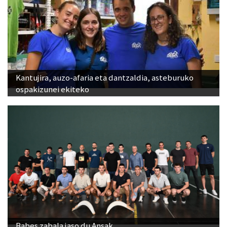
Kantujira, auzo-afaria eta dantzaldia, asteburuko
ospakizunei ekiteko
Babes zabala jaso du Ansak