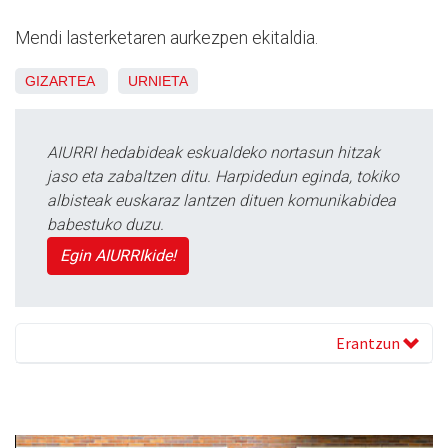
Mendi lasterketaren aurkezpen ekitaldia.
GIZARTEA
URNIETA
AIURRI hedabideak eskualdeko nortasun hitzak
jaso eta zabaltzen ditu. Harpidedun eginda, tokiko
albisteak euskaraz lantzen dituen komunikabidea
babestuko duzu.
Egin AIURRIkide!
Erantzun