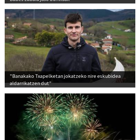
"Banakako Txapelketan jokatzeko nire eskubidea
aldarrikatzen dut"