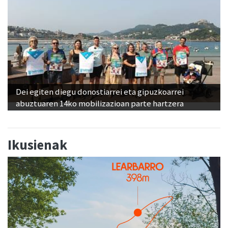
Dei egiten diegu donostiarrei eta gipuzkoarrei
abuztuaren 14ko mobilizazioan parte hartzera
Ikusienak