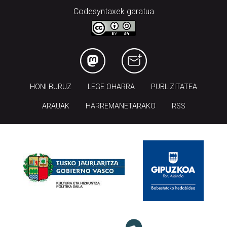
Codesyntaxek garatua
HONI BURUZ
LEGE OHARRA
PUBLIZITATEA
ARAUAK
HARREMANETARAKO
RSS