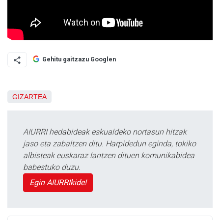
Gehitu gaitzazu Googlen
GIZARTEA
AIURRI hedabideak eskualdeko nortasun hitzak
jaso eta zabaltzen ditu. Harpidedun eginda, tokiko
albisteak euskaraz lantzen dituen komunikabidea
babestuko duzu.
Egin AIURRIkide!