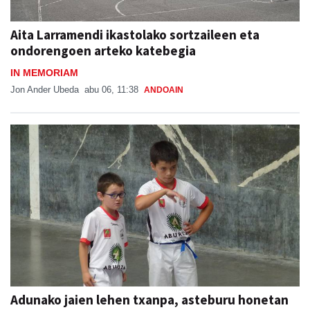
Aita Larramendi ikastolako sortzaileen eta
ondorengoen arteko katebegia
IN MEMORIAM
Jon Ander Ubeda
abu 06, 11:38
ANDOAIN
Adunako jaien lehen txanpa, asteburu honetan