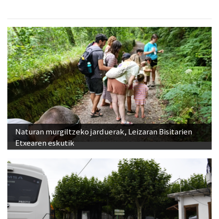
Naturan murgiltzeko jarduerak, Leizaran Bisitarien
Etxearen eskutik