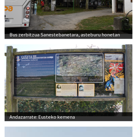
Bus zerbitzua Sanestebanetara, asteburu honetan
Andazarrate: Eusteko kemena