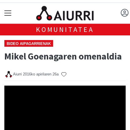
KOMUNITATEA
BIDEO AIPAGARRIENAK
Mikel Goenagaren omenaldia
Aiurri
2016ko apirilaren 26a