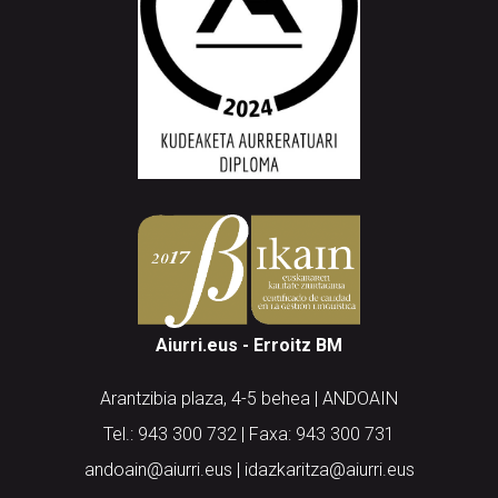
Aiurri.eus - Erroitz BM
Arantzibia plaza, 4-5 behea | ANDOAIN
Tel.: 943 300 732 | Faxa: 943 300 731
andoain@aiurri.eus | idazkaritza@aiurri.eus