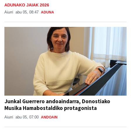
ADUNAKO JAIAK 2026
Aiurri
abu 05, 08:47
ADUNA
Junkal Guerrero andoaindarra, Donostiako
Musika Hamabostaldiko protagonista
Aiurri
abu 05, 07:00
ANDOAIN