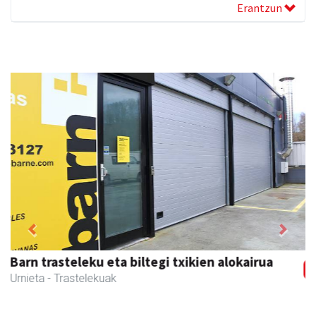
Erantzun
Previous
Next
Ormaki urdaitegia
Andoain
- Urdaitegiak