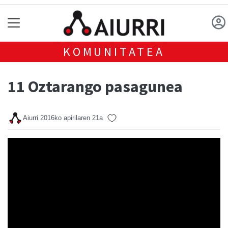
KOMUNITATEA
11 Oztarango pasagunea
Aiurri
2016ko apirilaren 21a