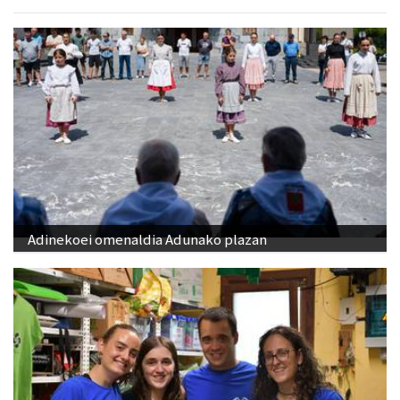
Adinekoei omenaldia Adunako plazan