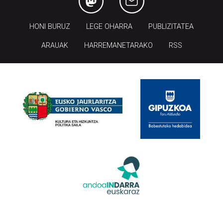
HONI BURUZ
LEGE OHARRA
PUBLIZITATEA
ARAUAK
HARREMANETARAKO
RSS