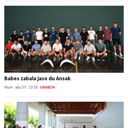
Babes zabala jaso du Ansak
Aiurri
abu 07, 13:55
URNIETA