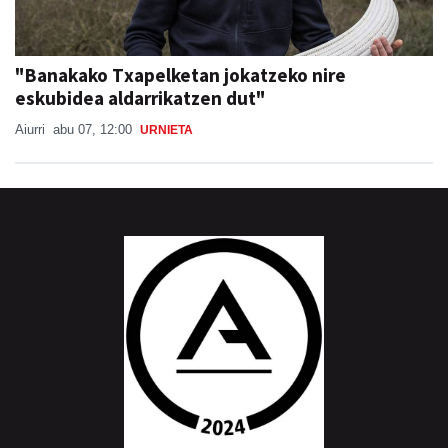
"Banakako Txapelketan jokatzeko nire
eskubidea aldarrikatzen dut"
Aiurri
abu 07, 12:00
URNIETA