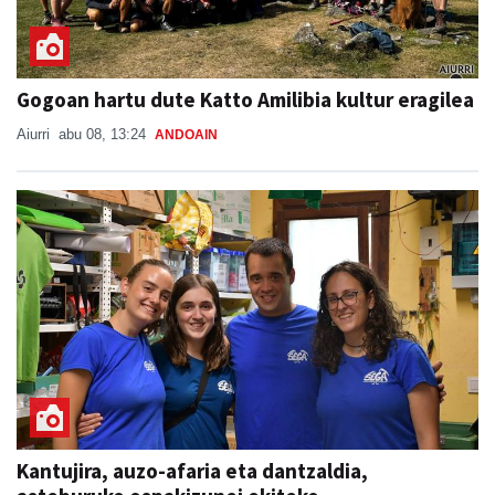
Gogoan hartu dute Katto Amilibia kultur eragilea
Aiurri
abu 08, 13:24
ANDOAIN
Kantujira, auzo-afaria eta dantzaldia,