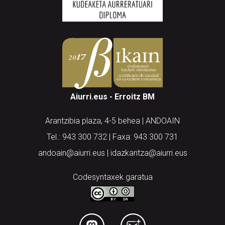
Aiurri.eus - Erroitz BM
Arantzibia plaza, 4-5 behea | ANDOAIN
Tel.: 943 300 732 | Faxa: 943 300 731
andoain@aiurri.eus | idazkaritza@aiurri.eus
Codesyntaxek garatua