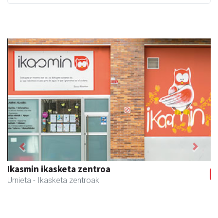
Previous
Next
Urnietako Udala
Urnieta
- Udaletxeak