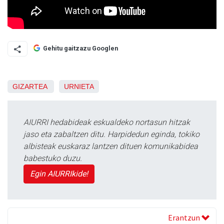
Gehitu gaitzazu Googlen
GIZARTEA
URNIETA
AIURRI hedabideak eskualdeko nortasun hitzak
jaso eta zabaltzen ditu. Harpidedun eginda, tokiko
albisteak euskaraz lantzen dituen komunikabidea
babestuko duzu.
Egin AIURRIkide!
Erantzun