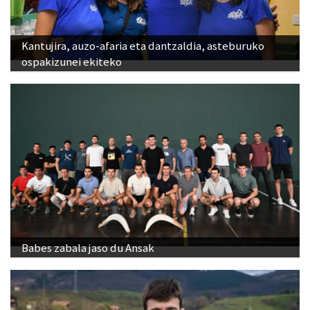
Kantujira, auzo-afaria eta dantzaldia, asteburuko
ospakizunei ekiteko
Babes zabala jaso du Ansak