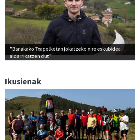
"Banakako Txapelketan jokatzeko nire eskubidea
aldarrikatzen dut"
Ikusienak