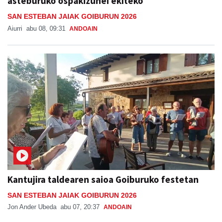
asteburuko ospakizunei ekiteko
SAN ESTEBAN JAIAK GOIBURUN 2026
Aiurri
abu 08, 09:31
ANDOAIN
Kantujira taldearen saioa Goiburuko festetan
SAN ESTEBAN JAIAK GOIBURUN 2026
Jon Ander Ubeda
abu 07, 20:37
ANDOAIN