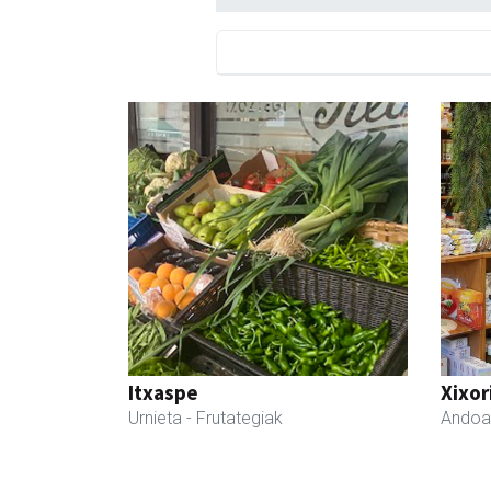
Itxaspe
Xixor
Urnieta
- Frutategiak
Andoa