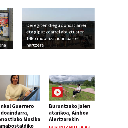
Dei egiten diegu donostiarrei
eta gipuzkoarrei abuztuaren
14ko mobilizazioan parte
ena
hartzera
nkal Guerrero
Buruntzako jaien
doaindarra,
atarikoa, Ainhoa
nostiako Musika
Aiertzarekin
amabostaldiko
BURUNTZAKO JAIAK