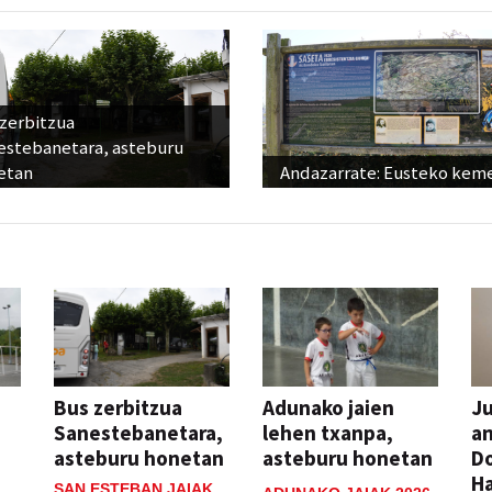
 zerbitzua
estebanetara, asteburu
etan
Andazarrate: Eusteko kem
Bus zerbitzua
Adunako jaien
Ju
Sanestebanetara,
lehen txanpa,
an
asteburu honetan
asteburu honetan
Do
H
SAN ESTEBAN JAIAK