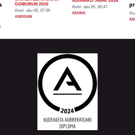
ADUNAKO JAIAK 2026
a
pr
GOIBURUN 2026
Aiurri
abu 05, 08:47
Aiurri
abu 05, 07:00
ADUNA
Aiu
ANDOAIN
AN
N