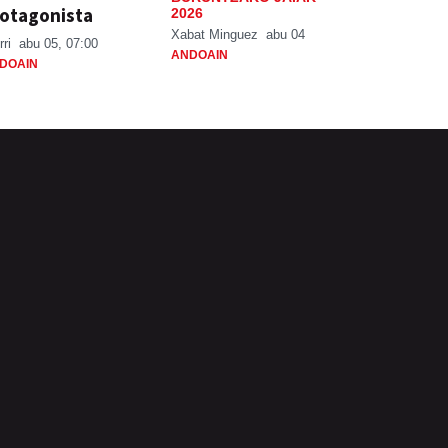
otagonista
2026
Xabat Minguez
abu 04
rri
abu 05, 07:00
ANDOAIN
DOAIN