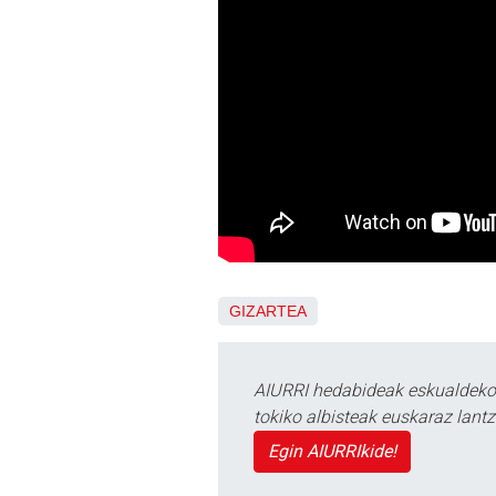
GIZARTEA
AIURRI hedabideak eskualdeko n
tokiko albisteak euskaraz lan
Egin AIURRIkide!