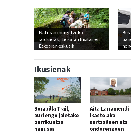
Naturan murgiltzeko
Bus
jarduerak, Leizaran Bisitarien
San
Etxearen eskutik
hon
Ikusienak
Sorabilla Trail,
Aita Larramendi
aurtengo jaietako
ikastolako
berrikuntza
sortzaileen eta
nagusia
ondorengoen