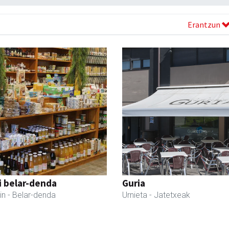
Erantzun
i belar-denda
Guria
in
- Belar-denda
Urnieta
- Jatetxeak