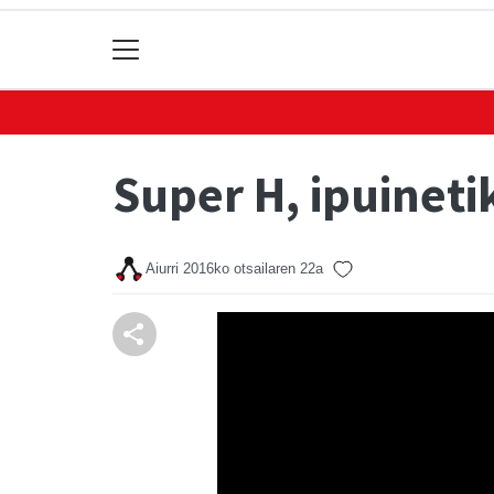
Super H, ipuineti
Aiurri
2016ko otsailaren 22a