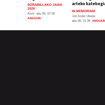
arteko katebegi
SORABILLAKO JAIAK
2026
IN MEMORIAM
Aiurri
abu 06, 07:00
Jon Ander Ubeda
ANDOAIN
abu 06, 11:38
ANDOAI