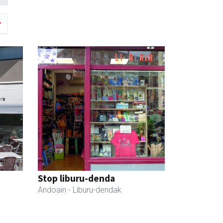
Stop liburu-denda
Andoain
- Liburu-dendak