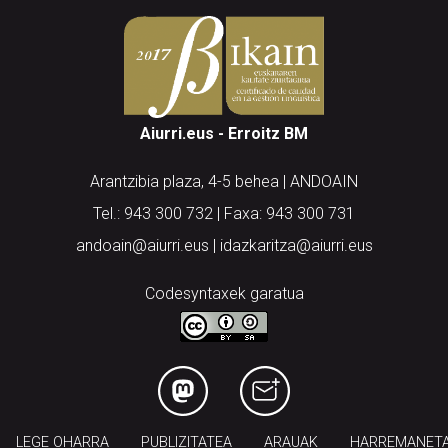
Aiurri.eus - Erroitz BM
Arantzibia plaza, 4-5 behea | ANDOAIN
Tel.: 943 300 732 | Faxa: 943 300 731
andoain@aiurri.eus | idazkaritza@aiurri.eus
Codesyntaxek garatua
LEGE OHARRA
PUBLIZITATEA
ARAUAK
HARREMANET