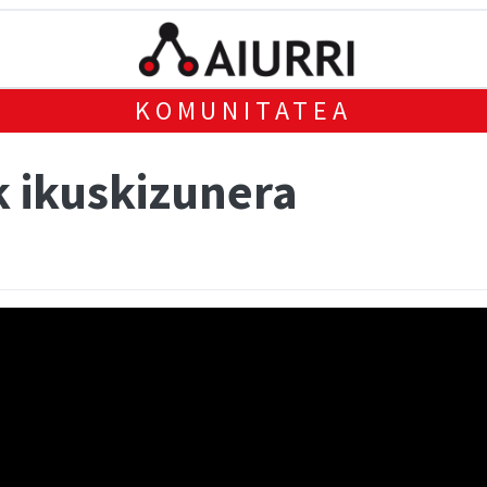
KOMUNITATEA
k ikuskizunera