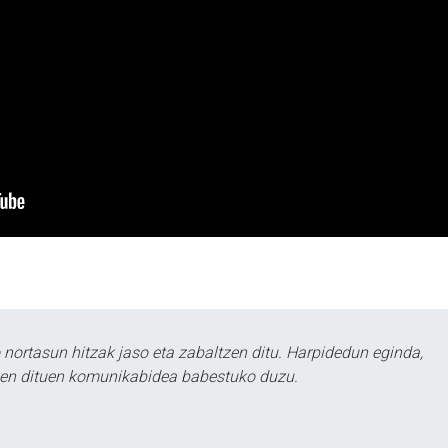
ortasun hitzak jaso eta zabaltzen ditu. Harpidedun eginda,
tzen dituen komunikabidea babestuko duzu.