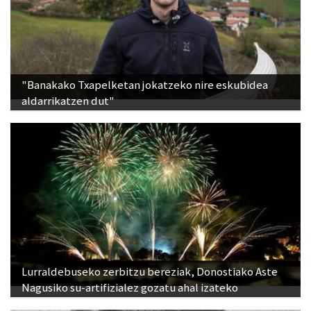
"Banakako Txapelketan jokatzeko nire eskubidea
aldarrikatzen dut"
Lurraldebuseko zerbitzu bereziak, Donostiako Aste
Nagusiko su-artifizialez gozatu ahal izateko