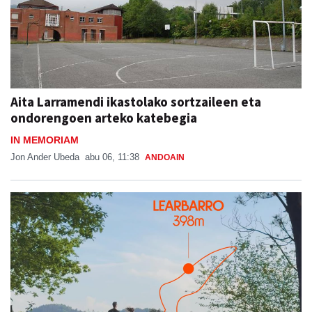
Aita Larramendi ikastolako sortzaileen eta
ondorengoen arteko katebegia
IN MEMORIAM
Jon Ander Ubeda
abu 06, 11:38
ANDOAIN