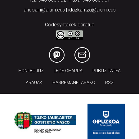
andoain@aiurri.eus | idazkaritza@aiurri.eus
Codesyntaxek garatua
HONI BURUZ
LEGE OHARRA
PUBLIZITATEA
ARAUAK
HARREMANETARAKO
RSS