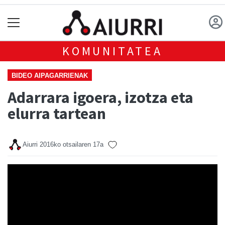
KOMUNITATEA
BIDEO AIPAGARRIENAK
Adarrara igoera, izotza eta
elurra tartean
Aiurri
2016ko otsailaren 17a