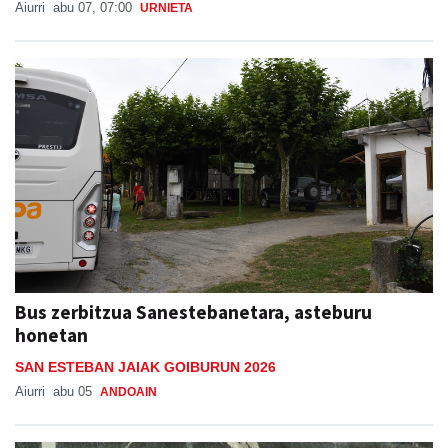
Aiurri
abu 07, 07:00
URNIETA
Bus zerbitzua Sanestebanetara, asteburu
honetan
SAN ESTEBAN JAIAK GOIBURUN 2026
Aiurri
abu 05
ANDOAIN