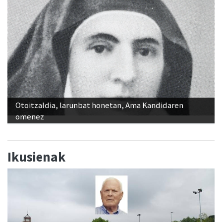
Otoitzaldia, larunbat honetan, Ama Kandidaren
omenez
Ikusienak