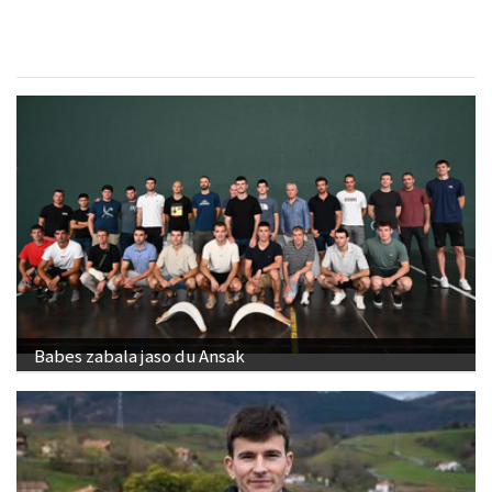
Babes zabala jaso du Ansak