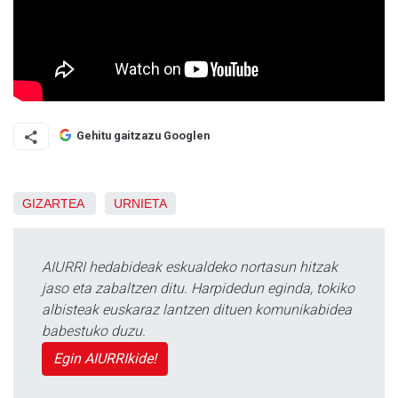
Gehitu gaitzazu Googlen
GIZARTEA
URNIETA
AIURRI hedabideak eskualdeko nortasun hitzak
jaso eta zabaltzen ditu. Harpidedun eginda, tokiko
albisteak euskaraz lantzen dituen komunikabidea
babestuko duzu.
Egin AIURRIkide!