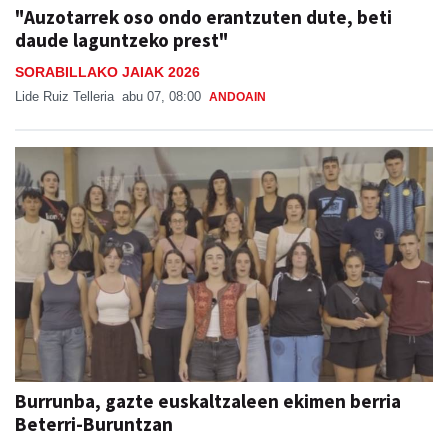
"Auzotarrek oso ondo erantzuten dute, beti
daude laguntzeko prest"
SORABILLAKO JAIAK 2026
Lide Ruiz Telleria
abu 07, 08:00
ANDOAIN
Burrunba, gazte euskaltzaleen ekimen berria
Beterri-Buruntzan