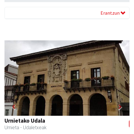
Erantzun
Previous
Next
Guria
Urnieta
- Jatetxeak