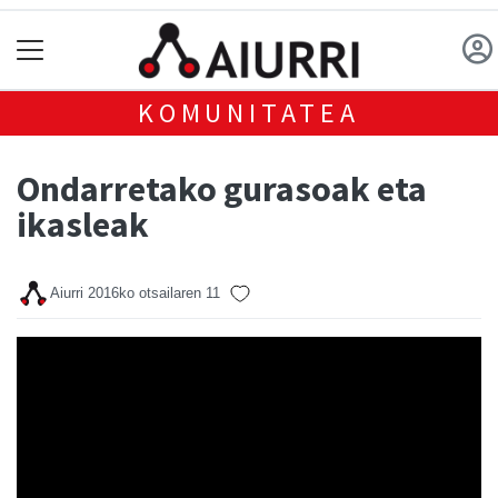
KOMUNITATEA
Ondarretako gurasoak eta
ikasleak
Aiurri
2016ko otsailaren 11