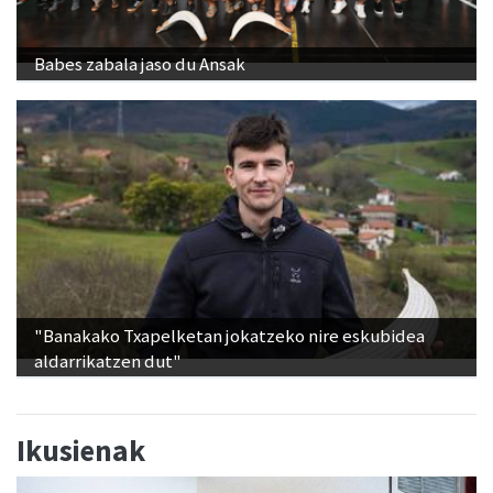
Babes zabala jaso du Ansak
"Banakako Txapelketan jokatzeko nire eskubidea
aldarrikatzen dut"
Ikusienak