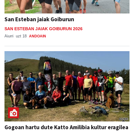
San Esteban jaiak Goiburun
SAN ESTEBAN JAIAK GOIBURUN 2026
Aiurri
uzt 18
ANDOAIN
Gogoan hartu dute Katto Amilibia kultur eragilea