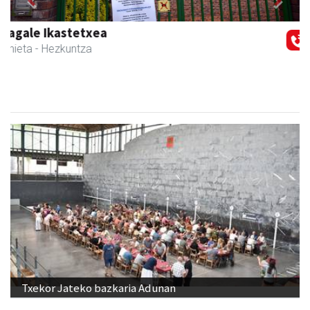
Previous
Next
Azkain motoak
Andoain
- Motor dendak
Txekor Jateko bazkaria Adunan