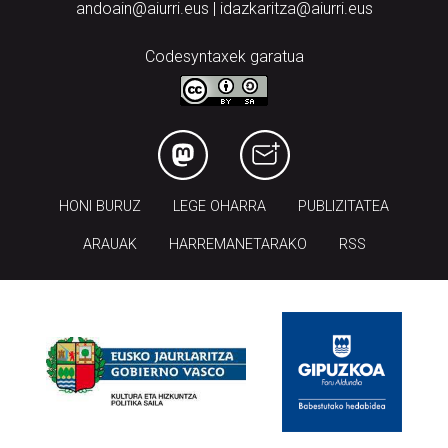
andoain@aiurri.eus | idazkaritza@aiurri.eus
Codesyntaxek garatua
HONI BURUZ
LEGE OHARRA
PUBLIZITATEA
ARAUAK
HARREMANETARAKO
RSS