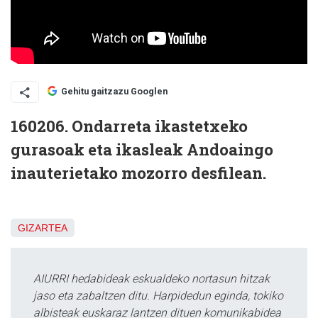
Gehitu gaitzazu Googlen
160206. Ondarreta ikastetxeko
gurasoak eta ikasleak Andoaingo
inauterietako mozorro desfilean.
GIZARTEA
AIURRI hedabideak eskualdeko nortasun hitzak
jaso eta zabaltzen ditu. Harpidedun eginda, tokiko
albisteak euskaraz lantzen dituen komunikabidea