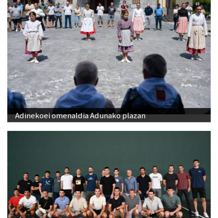
Adinekoei omenaldia Adunako plazan