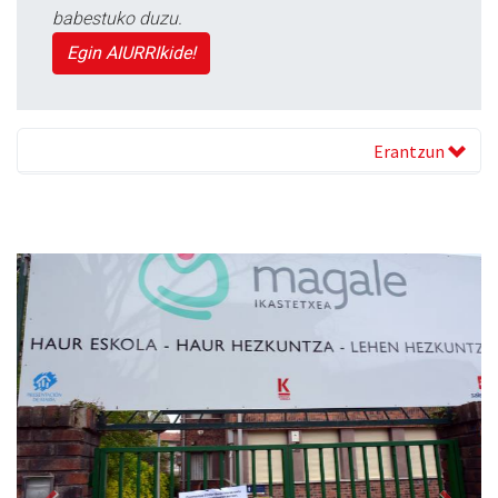
babestuko duzu.
Egin AIURRIkide!
Erantzun