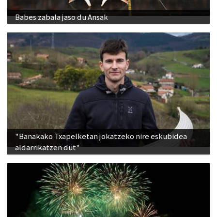
Babes zabala jaso du Ansak
"Banakako Txapelketan jokatzeko nire eskubidea
aldarrikatzen dut"