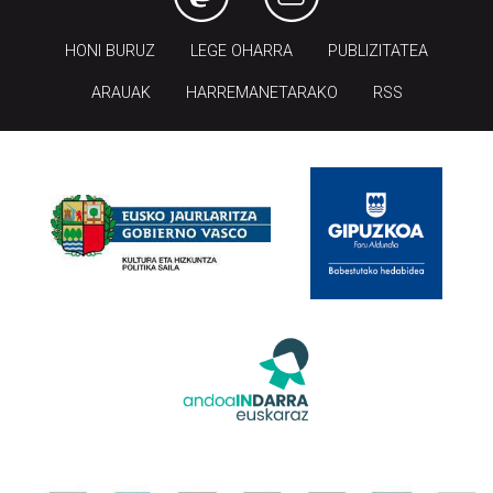
HONI BURUZ
LEGE OHARRA
PUBLIZITATEA
ARAUAK
HARREMANETARAKO
RSS