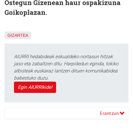
Ostegun Gizenean haur ospakizuna
Goikoplazan.
GIZARTEA
AIURRI hedabideak eskualdeko nortasun hitzak
jaso eta zabaltzen ditu. Harpidedun eginda, tokiko
albisteak euskaraz lantzen dituen komunikabidea
babestuko duzu.
Egin AIURRIkide!
Erantzun