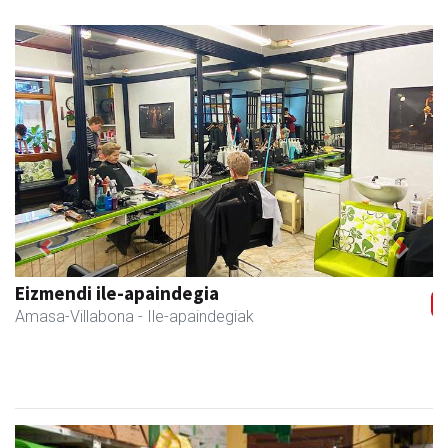
Previous
Next
Magale Ikastetxea
Urnieta
- Hezkuntza