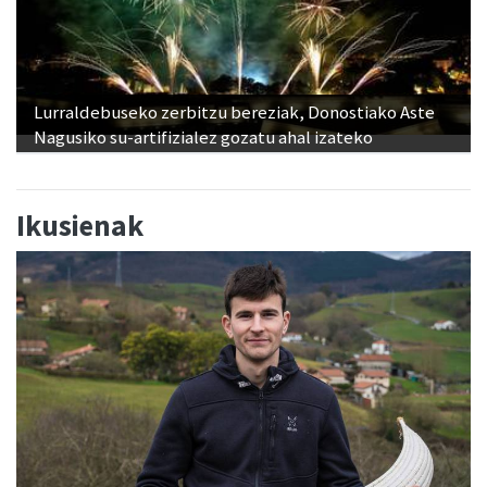
Lurraldebuseko zerbitzu bereziak, Donostiako Aste
Nagusiko su-artifizialez gozatu ahal izateko
Ikusienak