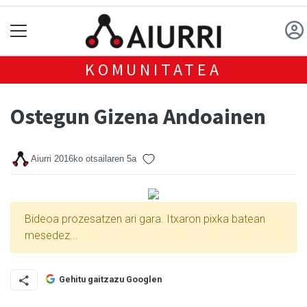
KOMUNITATEA
Ostegun Gizena Andoainen
Aiurri
2016ko otsailaren 5a
Bideoa prozesatzen ari gara. Itxaron pixka batean
mesedez...
Gehitu gaitzazu Googlen