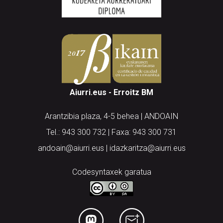
Aiurri.eus - Erroitz BM
Arantzibia plaza, 4-5 behea | ANDOAIN
Tel.: 943 300 732 | Faxa: 943 300 731
andoain@aiurri.eus | idazkaritza@aiurri.eus
Codesyntaxek garatua