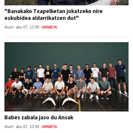
"Banakako Txapelketan jokatzeko nire
eskubidea aldarrikatzen dut"
Aiurri
abu 07, 12:00
URNIETA
Babes zabala jaso du Ansak
Aiurri
abu 07, 13:55
URNIETA