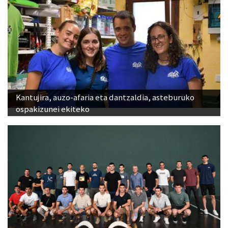
Kantujira, auzo-afaria eta dantzaldia, asteburuko
ospakizunei ekiteko