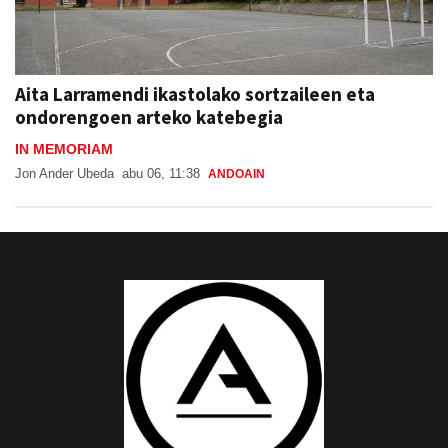
Aita Larramendi ikastolako sortzaileen eta
ondorengoen arteko katebegia
IN MEMORIAM
Jon Ander Ubeda
abu 06, 11:38
ANDOAIN