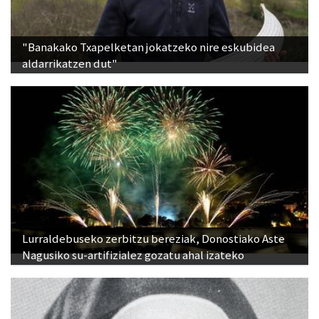
"Banakako Txapelketan jokatzeko nire eskubidea
aldarrikatzen dut"
Lurraldebuseko zerbitzu bereziak, Donostiako Aste
Nagusiko su-artifizialez gozatu ahal izateko