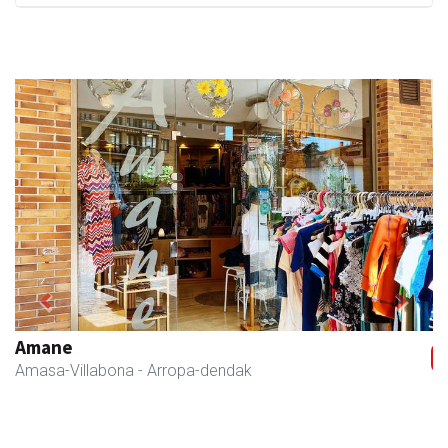
Previous
Next
Xixori belar-denda
Andoain
- Belar-denda