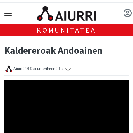
KOMUNITATEA
Kaldereroak Andoainen
Aiurri
2016ko urtarrilaren 21a