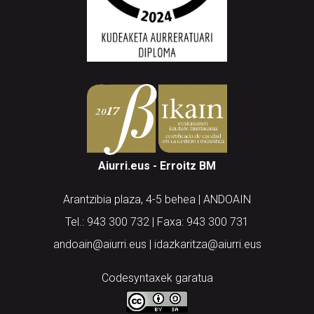
Aiurri.eus - Erroitz BM
Arantzibia plaza, 4-5 behea | ANDOAIN
Tel.: 943 300 732 | Faxa: 943 300 731
andoain@aiurri.eus | idazkaritza@aiurri.eus
Codesyntaxek garatua