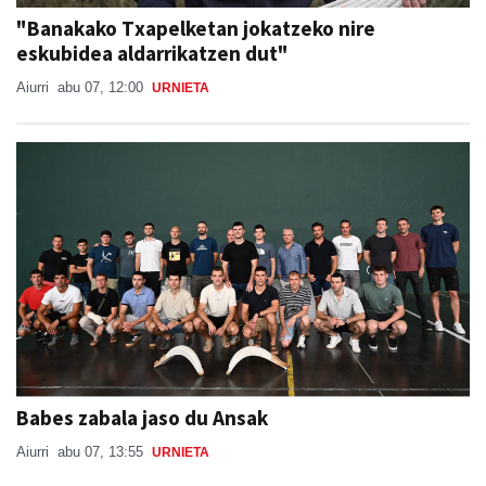
"Banakako Txapelketan jokatzeko nire
eskubidea aldarrikatzen dut"
Aiurri
abu 07, 12:00
URNIETA
Babes zabala jaso du Ansak
Aiurri
abu 07, 13:55
URNIETA