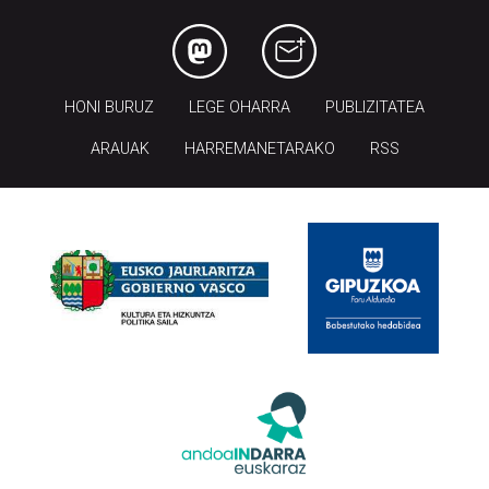
HONI BURUZ
LEGE OHARRA
PUBLIZITATEA
ARAUAK
HARREMANETARAKO
RSS