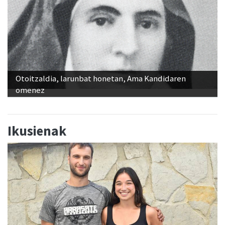
Otoitzaldia, larunbat honetan, Ama Kandidaren
omenez
Ikusienak