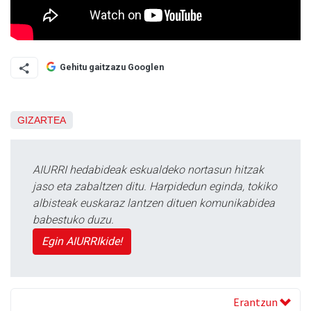
Gehitu gaitzazu Googlen
GIZARTEA
AIURRI hedabideak eskualdeko nortasun hitzak
jaso eta zabaltzen ditu. Harpidedun eginda, tokiko
albisteak euskaraz lantzen dituen komunikabidea
babestuko duzu.
Egin AIURRIkide!
Erantzun