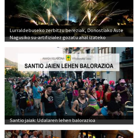
Lurraldebuseko zerbitzu bereziak, Donostiako Aste
Nagusiko su-artifizialez gozatu ahal izateko
Santio jaiak: Udalaren lehen balorazioa