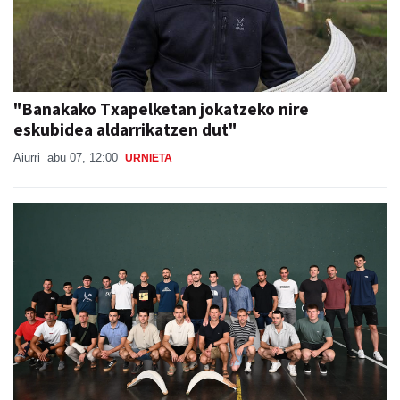
"Banakako Txapelketan jokatzeko nire
eskubidea aldarrikatzen dut"
Aiurri
abu 07, 12:00
URNIETA