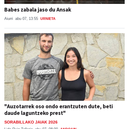
Babes zabala jaso du Ansak
Aiurri
abu 07, 13:55
URNIETA
"Auzotarrek oso ondo erantzuten dute, beti
daude laguntzeko prest"
SORABILLAKO JAIAK 2026