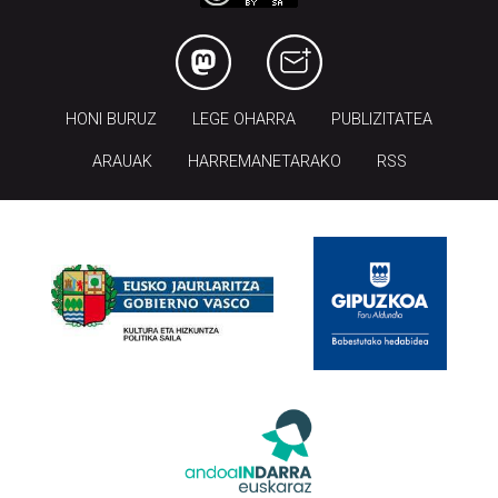
HONI BURUZ
LEGE OHARRA
PUBLIZITATEA
ARAUAK
HARREMANETARAKO
RSS