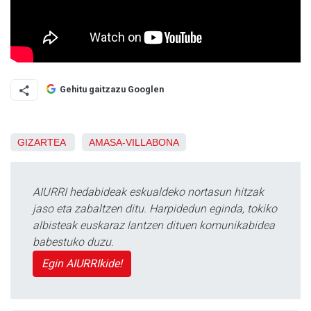
Gehitu gaitzazu Googlen
GIZARTEA
AMASA-VILLABONA
AIURRI hedabideak eskualdeko nortasun hitzak
jaso eta zabaltzen ditu. Harpidedun eginda, tokiko
albisteak euskaraz lantzen dituen komunikabidea
babestuko duzu.
Egin AIURRIkide!