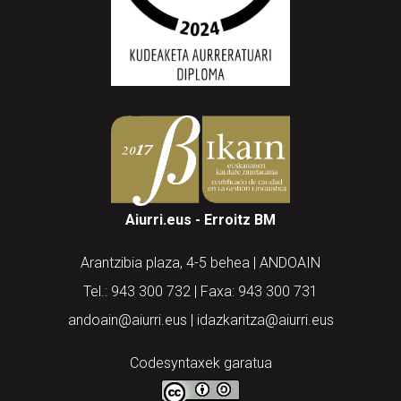
Aiurri.eus - Erroitz BM
Arantzibia plaza, 4-5 behea | ANDOAIN
Tel.: 943 300 732 | Faxa: 943 300 731
andoain@aiurri.eus | idazkaritza@aiurri.eus
Codesyntaxek garatua