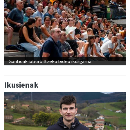
Santioak laburbiltzeko bideo ikusgarria
Ikusienak