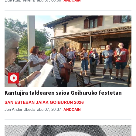
Lide Ruiz Telleria
abu 07, 08:00
ANDOAIN
Kantujira taldearen saioa Goiburuko festetan
SAN ESTEBAN JAIAK GOIBURUN 2026
Jon Ander Ubeda
abu 07, 20:37
ANDOAIN