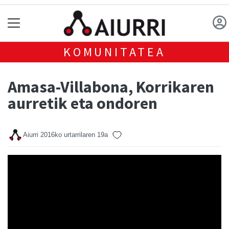
KOMUNITATEA
Amasa-Villabona, Korrikaren
aurretik eta ondoren
Aiurri
2016ko urtarrilaren 19a