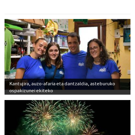
Kantujira, auzo-afaria eta dantzaldia, asteburuko
ospakizunei ekiteko