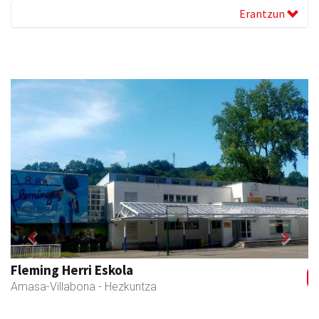
Erantzun
Previous
Next
Fleming Herri Eskola
Amasa-Villabona
- Hezkuntza