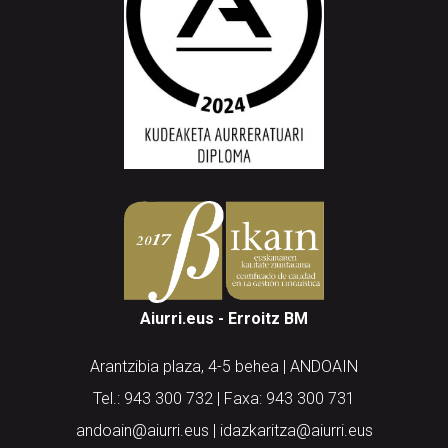
Aiurri.eus - Erroitz BM
Arantzibia plaza, 4-5 behea | ANDOAIN
Tel.: 943 300 732 | Faxa: 943 300 731
andoain@aiurri.eus | idazkaritza@aiurri.eus