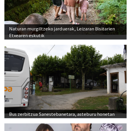
Naturan murgiltzeko jarduerak, Leizaran Bisitarien
Etxearen eskutik
Bus zerbitzua Sanestebanetara, asteburu honetan