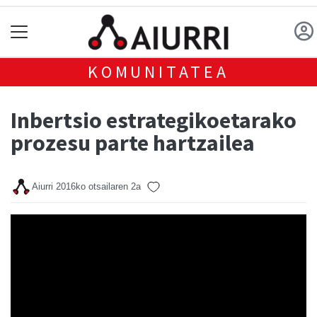
KOMUNITATEA
Inbertsio estrategikoetarako
prozesu parte hartzailea
Aiurri
2016ko otsailaren 2a