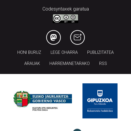
Codesyntaxek garatua
HONI BURUZ
LEGE OHARRA
PUBLIZITATEA
ARAUAK
HARREMANETARAKO
RSS