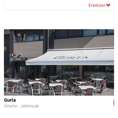
Erantzun
Previous
Next
Osane belar eta eko denda
Urnieta
- Akupuntura