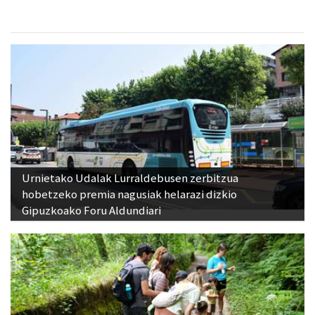
Urnietako Udalak Lurraldebusen zerbitzua
hobetzeko premia nagusiak helarazi dizkio
Gipuzkoako Foru Aldundiari