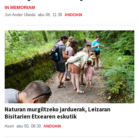
IN MEMORIAM
Jon Ander Ubeda
abu 06, 11:38
ANDOAIN
Naturan murgiltzeko jarduerak, Leizaran
Bisitarien Etxearen eskutik
Aiurri
abu 05, 08:30
ANDOAIN