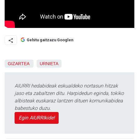
Gehitu gaitzazu Googlen
GIZARTEA
URNIETA
AIURRI hedabideak eskualdeko nortasun hitzak
jaso eta zabaltzen ditu. Harpidedun eginda, tokiko
albisteak euskaraz lantzen dituen komunikabidea
babestuko duzu.
Egin AIURRIkide!