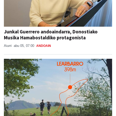
Junkal Guerrero andoaindarra, Donostiako
Musika Hamabostaldiko protagonista
Aiurri
abu 05, 07:00
ANDOAIN