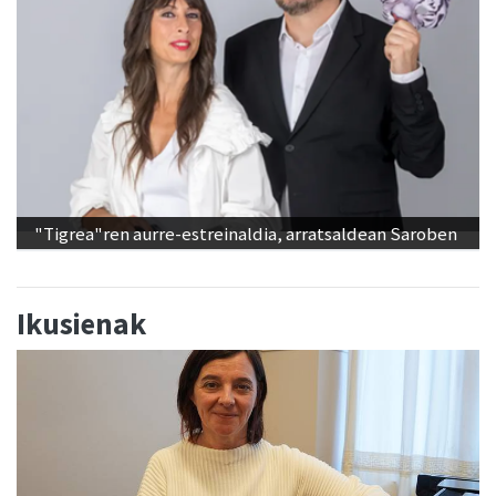
"Tigrea"ren aurre-estreinaldia, arratsaldean Saroben
Ikusienak