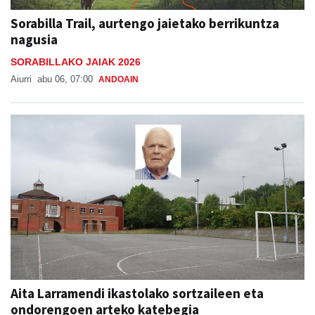
Sorabilla Trail, aurtengo jaietako berrikuntza
nagusia
SORABILLAKO JAIAK 2026
Aiurri
abu 06, 07:00
ANDOAIN
Aita Larramendi ikastolako sortzaileen eta
ondorengoen arteko katebegia