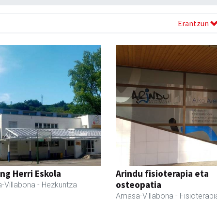
Erantzun
ng Herri Eskola
Arindu fisioterapia eta
osteopatia
-Villabona
- Hezkuntza
Amasa-Villabona
- Fisioterapi