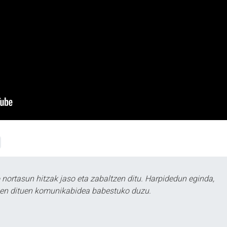
ortasun hitzak jaso eta zabaltzen ditu. Harpidedun eginda,
tzen dituen komunikabidea babestuko duzu.