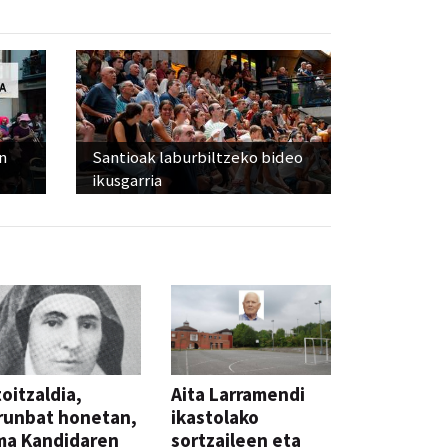
n
Santioak laburbiltzeko bideo
ikusgarria
oitzaldia,
Aita Larramendi
runbat honetan,
ikastolako
ma Kandidaren
sortzaileen eta