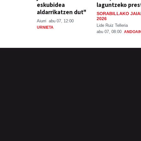
eskubidea
laguntzeko pres
aldarrikatzen dut"
SORABILLAKO JAIA
2026
Aiurri
abu 07, 12:00
Lide Ruiz Telleria
URNIETA
abu 07, 08:00
ANDOAI