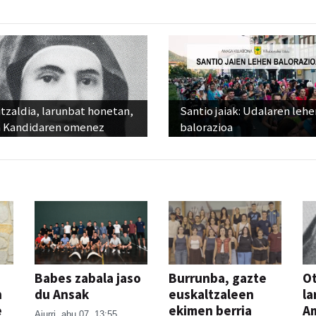
tzaldia, larunbat honetan,
Santio jaiak: Udalaren lehe
 Kandidaren omenez
balorazioa
Babes zabala jaso
Burrunba, gazte
Ot
n
du Ansak
euskaltzaleen
la
e
ekimen berria
A
Aiurri
abu 07, 13:55