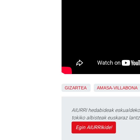
GIZARTEA
AMASA-VILLABONA
AIURRI hedabideak eskualdeko n
tokiko albisteak euskaraz lan
Egin AIURRIkide!