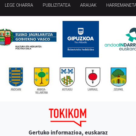
LEGE OHARRA
PUBLIZITATEA
ARAUAK
HARREMANET
Gertuko informazioa, euskaraz