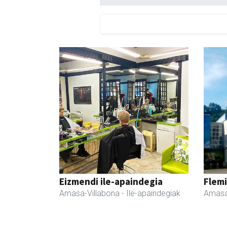
Eizmendi ile-apaindegia
Flemi
Amasa-Villabona
- Ile-apaindegiak
Amasa