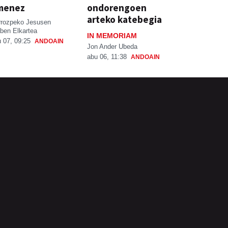
menez
ondorengoen
arteko katebegia
rrozpeko Jesusen
ben Elkartea
IN MEMORIAM
 07, 09:25
ANDOAIN
Jon Ander Ubeda
abu 06, 11:38
ANDOAIN