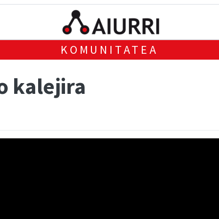
KOMUNITATEA
 kalejira