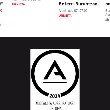
t"
Beterri-Buruntzan
o
URNIETA
K
Aiurri
abu 07, 07:00
Be
Ala
URNIETA
abu
N