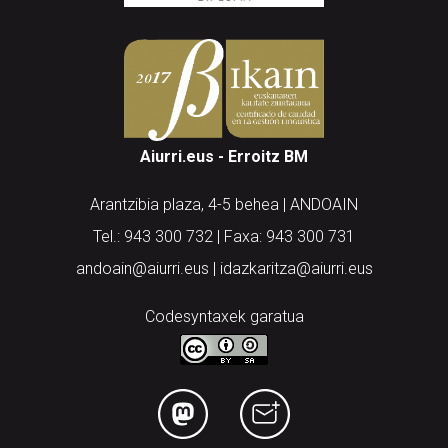
Aiurri.eus - Erroitz BM
Arantzibia plaza, 4-5 behea | ANDOAIN
Tel.: 943 300 732 | Faxa: 943 300 731
andoain@aiurri.eus | idazkaritza@aiurri.eus
Codesyntaxek garatua