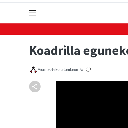
Koadrilla eguneko
Aiurri
2016ko urtarrilaren 7a