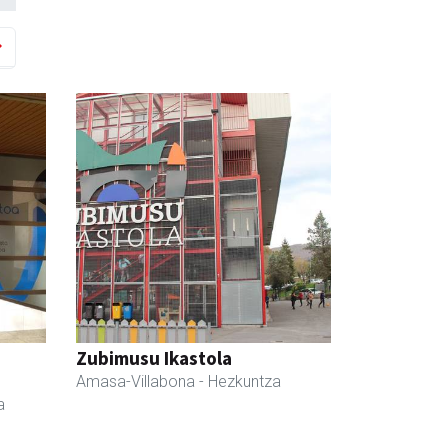
Zubimusu Ikastola
Amasa-Villabona
- Hezkuntza
a