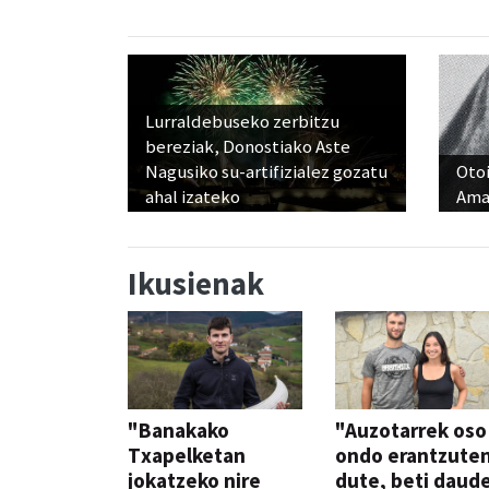
Lurraldebuseko zerbitzu
bereziak, Donostiako Aste
Nagusiko su-artifizialez gozatu
Otoi
ahal izateko
Ama
Ikusienak
"Banakako
"Auzotarrek oso
Txapelketan
ondo erantzute
jokatzeko nire
dute, beti daud