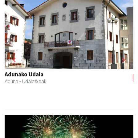
Previous
Next
Arruti gozotegia
Andoain
- Gozotegiak