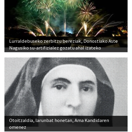
Lurraldebuseko zerbitzu bereziak, Donostiako Aste
Nagusiko su-artifizialez gozatu ahal izateko
Otoitzaldia, larunbat honetan, Ama Kandidaren
omenez