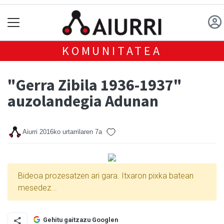
KOMUNITATEA
"Gerra Zibila 1936-1937"
auzolandegia Adunan
Aiurri
2016ko urtarrilaren 7a
Bideoa prozesatzen ari gara. Itxaron pixka batean
mesedez...
Gehitu gaitzazu Googlen