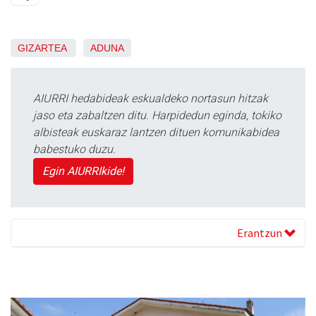
GIZARTEA
ADUNA
AIURRI hedabideak eskualdeko nortasun hitzak
jaso eta zabaltzen ditu. Harpidedun eginda, tokiko
albisteak euskaraz lantzen dituen komunikabidea
babestuko duzu.
Egin AIURRIkide!
Erantzun