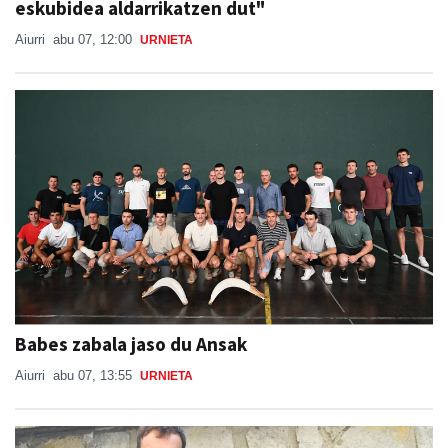
eskubidea aldarrikatzen dut"
Aiurri
abu 07, 12:00
URNIETA
Babes zabala jaso du Ansak
Aiurri
abu 07, 13:55
URNIETA