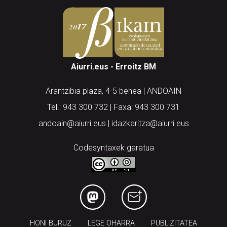
Aiurri.eus - Erroitz BM
Arantzibia plaza, 4-5 behea | ANDOAIN
Tel.: 943 300 732 | Faxa: 943 300 731
andoain@aiurri.eus | idazkaritza@aiurri.eus
Codesyntaxek garatua
HONI BURUZ
LEGE OHARRA
PUBLIZITATEA