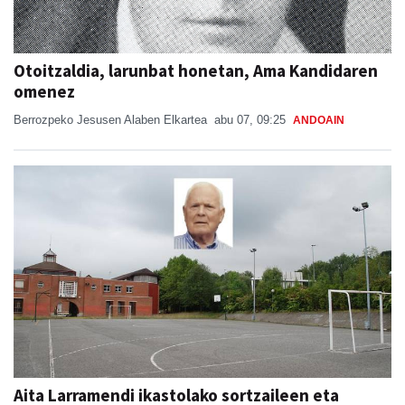
Otoitzaldia, larunbat honetan, Ama Kandidaren
omenez
Berrozpeko Jesusen Alaben Elkartea
abu 07, 09:25
ANDOAIN
Aita Larramendi ikastolako sortzaileen eta