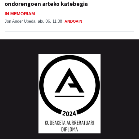
ondorengoen arteko katebegia
IN MEMORIAM
Jon Ander Ubeda
abu 06, 11:38
ANDOAIN