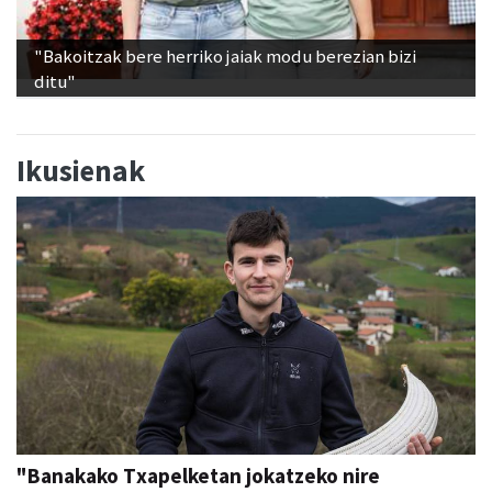
"Bakoitzak bere herriko jaiak modu berezian bizi
ditu"
Ikusienak
"Banakako Txapelketan jokatzeko nire