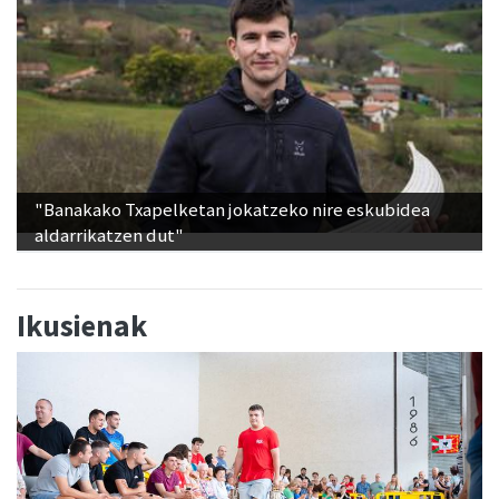
"Banakako Txapelketan jokatzeko nire eskubidea
aldarrikatzen dut"
Ikusienak