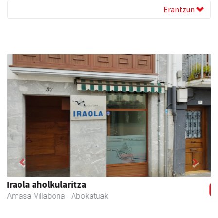
Erantzun
Previous
Next
Txortu mekanizaketa eta muntaketa
Asteasu
- Mekanizatuak