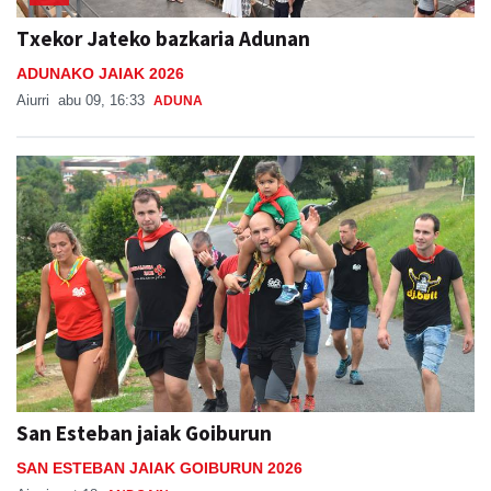
Txekor Jateko bazkaria Adunan
ADUNAKO JAIAK 2026
Aiurri
abu 09, 16:33
ADUNA
San Esteban jaiak Goiburun
SAN ESTEBAN JAIAK GOIBURUN 2026