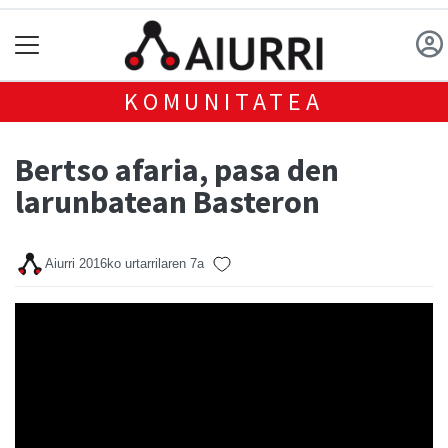
KOMUNITATEA
Bertso afaria, pasa den
larunbatean Basteron
Aiurri
2016ko urtarrilaren 7a