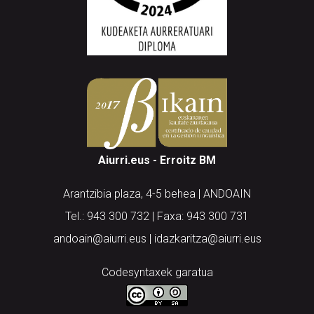
Aiurri.eus - Erroitz BM
Arantzibia plaza, 4-5 behea | ANDOAIN
Tel.: 943 300 732 | Faxa: 943 300 731
andoain@aiurri.eus | idazkaritza@aiurri.eus
Codesyntaxek garatua