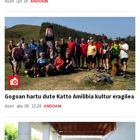
Aiurri
uzt 18
ANDOAIN
Gogoan hartu dute Katto Amilibia kultur eragilea
Aiurri
abu 08, 13:24
ANDOAIN