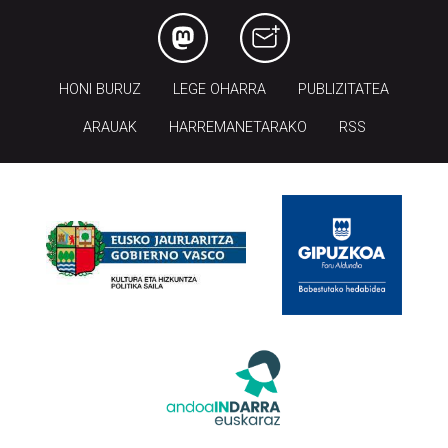
HONI BURUZ
LEGE OHARRA
PUBLIZITATEA
ARAUAK
HARREMANETARAKO
RSS