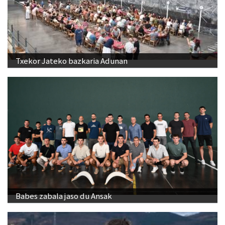
Txekor Jateko bazkaria Adunan
Babes zabala jaso du Ansak