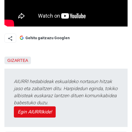
Gehitu gaitzazu Googlen
GIZARTEA
AIURRI hedabideak eskualdeko nortasun hitzak
jaso eta zabaltzen ditu. Harpidedun eginda, tokiko
albisteak euskaraz lantzen dituen komunikabidea
babestuko duzu.
Egin AIURRIkide!