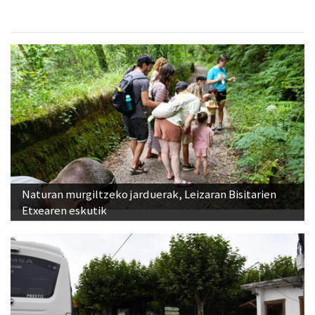
Naturan murgiltzeko jarduerak, Leizaran Bisitarien
Etxearen eskutik