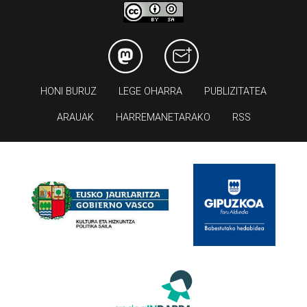
HONI BURUZ
LEGE OHARRA
PUBLIZITATEA
ARAUAK
HARREMANETARAKO
RSS