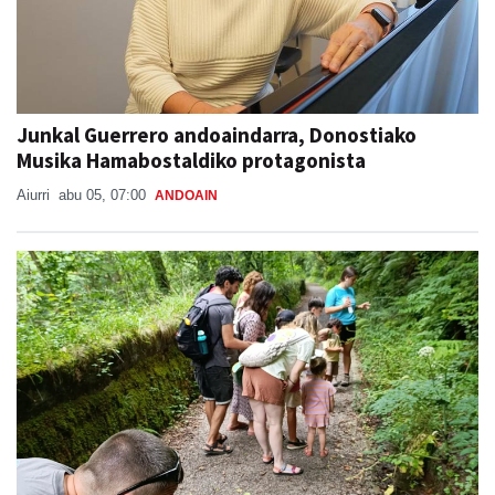
Junkal Guerrero andoaindarra, Donostiako
Musika Hamabostaldiko protagonista
Aiurri
abu 05, 07:00
ANDOAIN