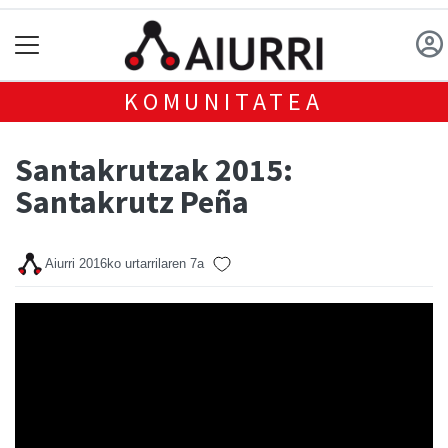
KOMUNITATEA
Santakrutzak 2015:
Santakrutz Peña
Aiurri
2016ko urtarrilaren 7a