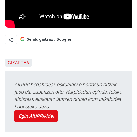
Gehitu gaitzazu Googlen
GIZARTEA
AIURRI hedabideak eskualdeko nortasun hitzak
jaso eta zabaltzen ditu. Harpidedun eginda, tokiko
albisteak euskaraz lantzen dituen komunikabidea
babestuko duzu.
Egin AIURRIkide!