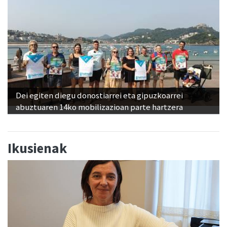
Dei egiten diegu donostiarrei eta gipuzkoarrei
abuztuaren 14ko mobilizazioan parte hartzera
Ikusienak