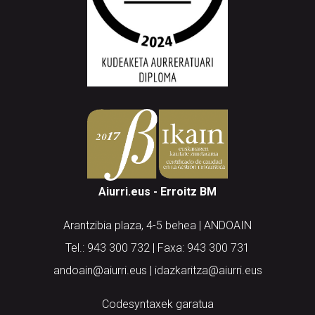
Aiurri.eus - Erroitz BM
Arantzibia plaza, 4-5 behea | ANDOAIN
Tel.: 943 300 732 | Faxa: 943 300 731
andoain@aiurri.eus | idazkaritza@aiurri.eus
Codesyntaxek garatua