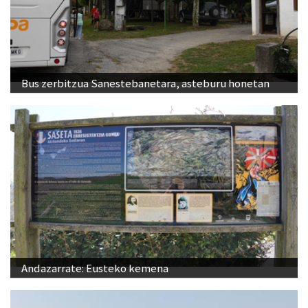
Bus zerbitzua Sanestebanetara, asteburu honetan
Andazarrate: Eusteko kemena