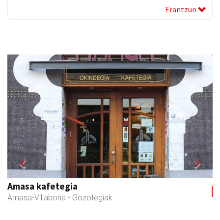
Erantzun
Previous
Next
Aranburu aholkularitza
Andoain
- Aholkularitza