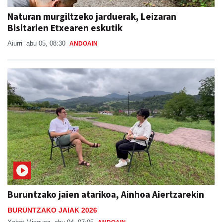
Naturan murgiltzeko jarduerak, Leizaran
Bisitarien Etxearen eskutik
Aiurri
abu 05, 08:30
ANDOAIN
Buruntzako jaien atarikoa, Ainhoa Aiertzarekin
BURUNTZAKO JAIAK 2026