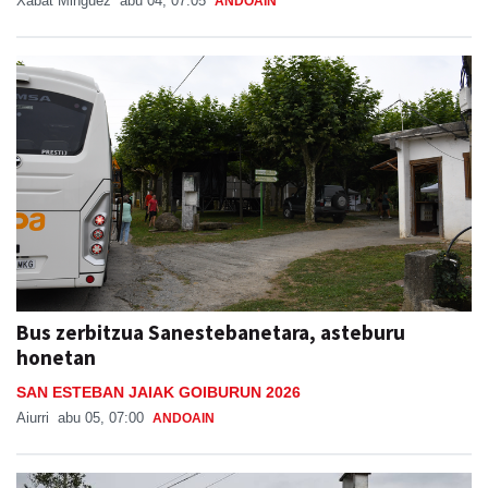
Xabat Minguez
abu 04, 07:05
ANDOAIN
Bus zerbitzua Sanestebanetara, asteburu
honetan
SAN ESTEBAN JAIAK GOIBURUN 2026
Aiurri
abu 05, 07:00
ANDOAIN