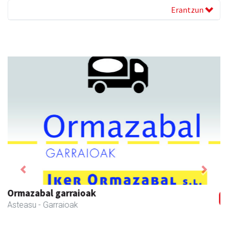
Erantzun
Previous
Next
Leizaran Institutua
Andoain
- Hezkuntza