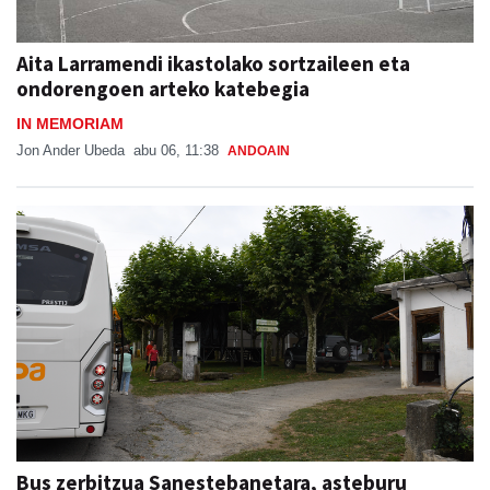
Aita Larramendi ikastolako sortzaileen eta
ondorengoen arteko katebegia
IN MEMORIAM
Jon Ander Ubeda
abu 06, 11:38
ANDOAIN
Bus zerbitzua Sanestebanetara, asteburu