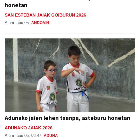
honetan
SAN ESTEBAN JAIAK GOIBURUN 2026
Aiurri
abu 05
ANDOAIN
Adunako jaien lehen txanpa, asteburu honetan
ADUNAKO JAIAK 2026
Aiurri
abu 05, 08:47
ADUNA