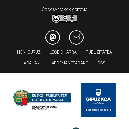
Codesyntaxek garatua
HONI BURUZ
LEGE OHARRA
PUBLIZITATEA
ARAUAK
HARREMANETARAKO
RSS