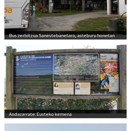
Bus zerbitzua Sanestebanetara, asteburu honetan
Andazarrate: Eusteko kemena