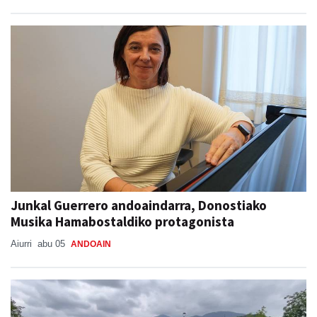
Junkal Guerrero andoaindarra, Donostiako
Musika Hamabostaldiko protagonista
Aiurri
abu 05
ANDOAIN