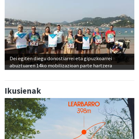
Dei egiten diegu donostiarrei eta gipuzkoarrei
abuztuaren 14ko mobilizazioan parte hartzera
Ikusienak