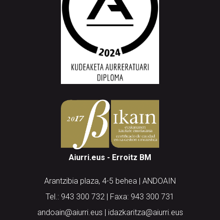
Aiurri.eus - Erroitz BM
Arantzibia plaza, 4-5 behea | ANDOAIN
Tel.: 943 300 732 | Faxa: 943 300 731
andoain@aiurri.eus | idazkaritza@aiurri.eus