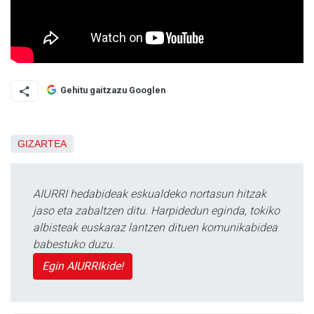
Gehitu gaitzazu Googlen
GIZARTEA
AIURRI hedabideak eskualdeko nortasun hitzak
jaso eta zabaltzen ditu. Harpidedun eginda, tokiko
albisteak euskaraz lantzen dituen komunikabidea
babestuko duzu.
Egin AIURRIkide!