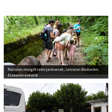
Naturan murgiltzeko jarduerak, Leizaran Bisitarien
Etxearen eskutik