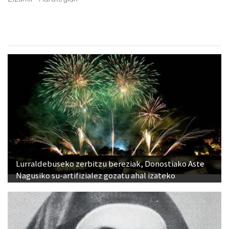
Lurraldebuseko zerbitzu bereziak, Donostiako Aste
Nagusiko su-artifizialez gozatu ahal izateko