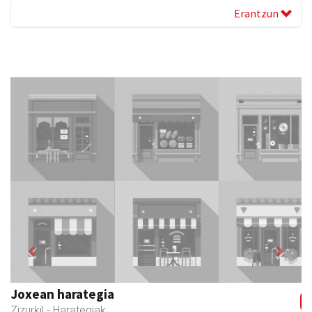
Erantzun
Previous
Next
Zizurkilgo Udala
Zizurkil
- Udaletxeak