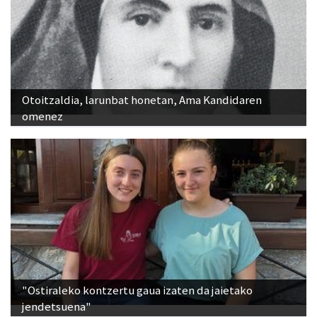
Otoitzaldia, larunbat honetan, Ama Kandidaren
omenez
"Ostiraleko kontzertu gaua izaten da jaietako
jendetsuena"