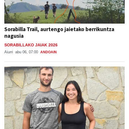
Sorabilla Trail, aurtengo jaietako berrikuntza
nagusia
SORABILLAKO JAIAK 2026
Aiurri
abu 06, 07:00
ANDOAIN
"Auzotarrek oso ondo erantzuten dute, beti