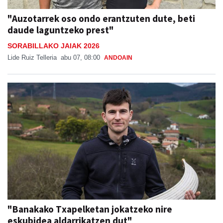
daude laguntzeko prest"
SORABILLAKO JAIAK 2026
Lide Ruiz Telleria
abu 07, 08:00
ANDOAIN
"Banakako Txapelketan jokatzeko nire
eskubidea aldarrikatzen dut"
Aiurri
abu 07, 12:00
URNIETA