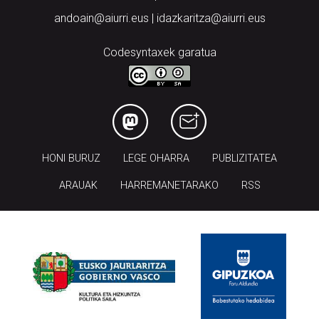
Codesyntaxek garatua
HONI BURUZ
LEGE OHARRA
PUBLIZITATEA
ARAUAK
HARREMANETARAKO
RSS