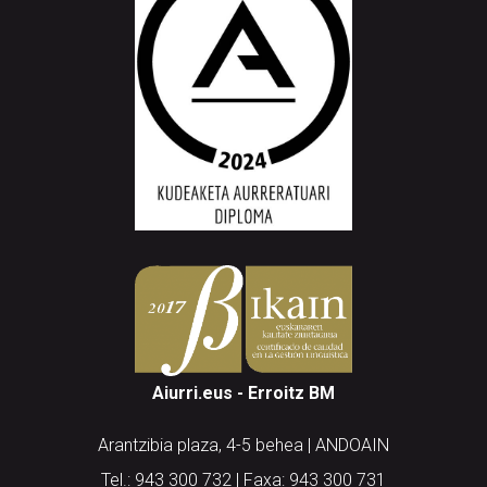
Aiurri.eus - Erroitz BM
Arantzibia plaza, 4-5 behea | ANDOAIN
Tel.: 943 300 732 | Faxa: 943 300 731
andoain@aiurri.eus | idazkaritza@aiurri.eus