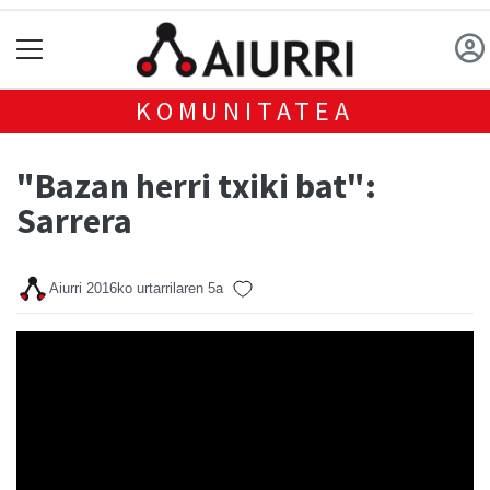
KOMUNITATEA
"Bazan herri txiki bat":
Sarrera
Aiurri
2016ko urtarrilaren 5a