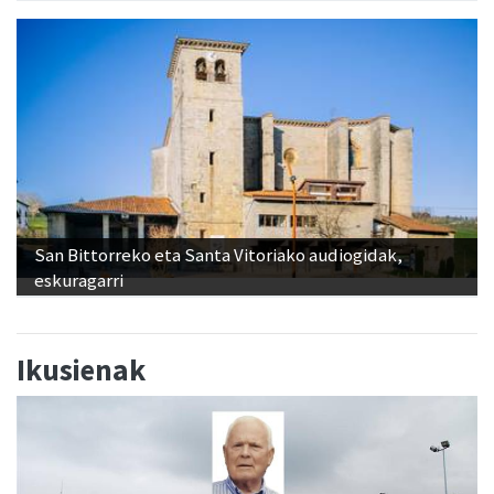
San Bittorreko eta Santa Vitoriako audiogidak,
eskuragarri
Ikusienak