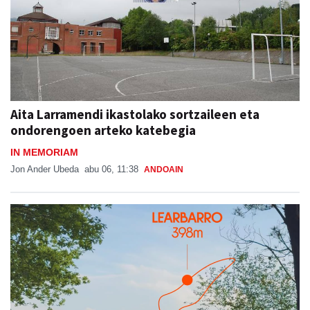
Aita Larramendi ikastolako sortzaileen eta
ondorengoen arteko katebegia
IN MEMORIAM
Jon Ander Ubeda
abu 06, 11:38
ANDOAIN