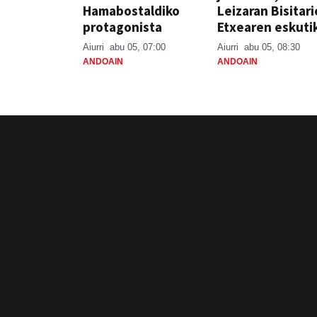
Hamabostaldiko
Leizaran Bisitar
protagonista
Etxearen eskuti
Aiurri
abu 05, 07:00
Aiurri
abu 05, 08:30
ANDOAIN
ANDOAIN