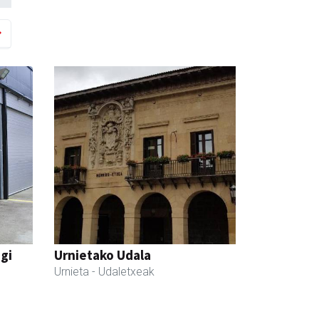
egi
Urnietako Udala
Urnieta
- Udaletxeak