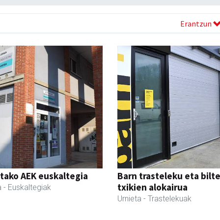
Erantzun
tako AEK euskaltegia
Barn trasteleku eta bilt
txikien alokairua
a
- Euskaltegiak
Urnieta
- Trastelekuak