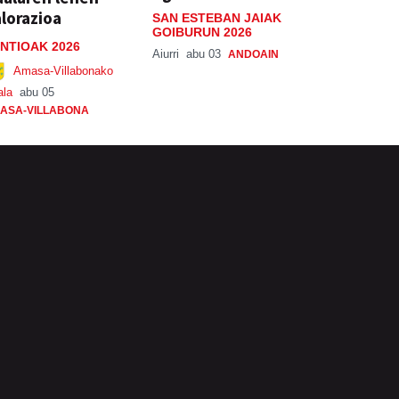
lorazioa
SAN ESTEBAN JAIAK
GOIBURUN 2026
NTIOAK 2026
Aiurri
abu 03
ANDOAIN
Amasa-Villabonako
ala
abu 05
ASA-VILLABONA