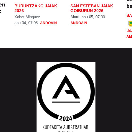
ien
ba
BURUNTZAKO JAIAK
SAN ESTEBAN JAIAK
k
2026
GOIBURUN 2026
SA
Xabat Minguez
Aiurri
abu 05, 07:00
abu 04, 07:05
ANDOAIN
ANDOAIN
Ud
AM