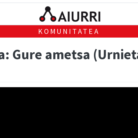
KOMUNITATEA
a: Gure ametsa (Urniet