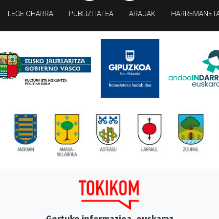
LEGE OHARRA
PUBLIZITATEA
ARAUAK
HARREMANET
Gertuko informazioa, euskaraz