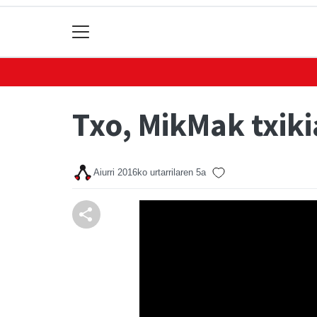
Txo, MikMak txiki
Aiurri
2016ko urtarrilaren 5a