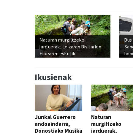
Naturan murgiltzeko
Bus
jarduerak, Leizaran Bisitarien
San
Etxearen eskutik
hon
Ikusienak
Junkal Guerrero
Naturan
andoaindarra,
murgiltzeko
Donostiako Musika
jarduerak,