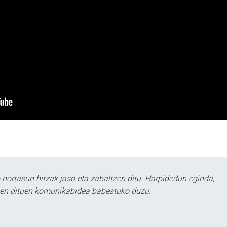
ortasun hitzak jaso eta zabaltzen ditu. Harpidedun eginda,
tzen dituen komunikabidea babestuko duzu.