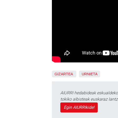
GIZARTEA
URNIETA
AIURRI hedabideak eskualdeko n
tokiko albisteak euskaraz lan
Egin AIURRIkide!