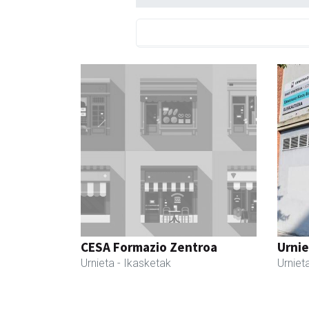
CESA Formazio Zentroa
Urnie
Urnieta
- Ikasketak
Urniet