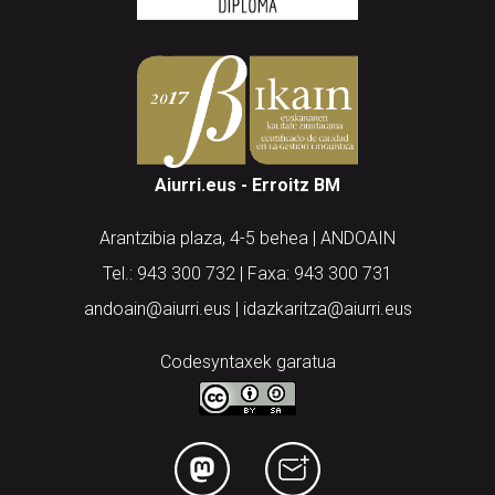
Aiurri.eus - Erroitz BM
Arantzibia plaza, 4-5 behea | ANDOAIN
Tel.: 943 300 732 | Faxa: 943 300 731
andoain@aiurri.eus | idazkaritza@aiurri.eus
Codesyntaxek garatua