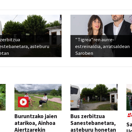
 zerbitzua
"Tigrea"ren aurre-
estebanetara, asteburu
estreinaldia, arratsaldean
etan
Saroben
Buruntzako jaien
Bus zerbitzua
atarikoa, Ainhoa
Sanestebanetara,
Sa
Aiertzarekin
asteburu honetan
Ud