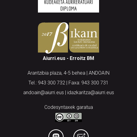
Aiurri.eus - Erroitz BM
Arantzibia plaza, 4-5 behea | ANDOAIN
Tel.: 943 300 732 | Faxa: 943 300 731
andoain@aiurri.eus | idazkaritza@aiurri.eus
Codesyntaxek garatua