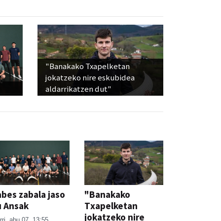
"Banakako Txapelketan
jokatzeko nire eskubidea
aldarrikatzen dut"
bes zabala jaso
"Banakako
u Ansak
Txapelketan
jokatzeko nire
rri
abu 07, 13:55