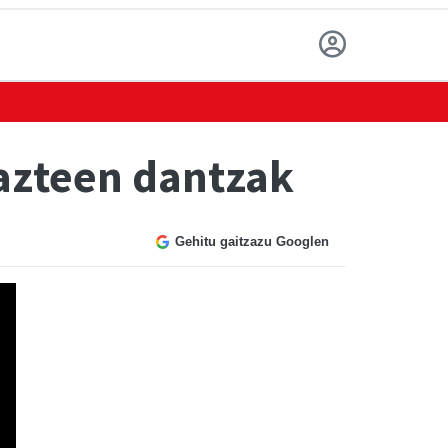
gazteen dantzak
Gehitu gaitzazu Googlen