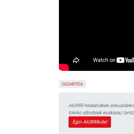
GIZARTEA
AIURRI hedabideak eskualdeko n
tokiko albisteak euskaraz lan
Egin AIURRIkide!