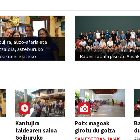
ujira, auzo-afaria eta
tzaldia, asteburuko
akizunei ekiteko
Babes zabala jaso du Ansak
Kantujira
Potx magoak
Ba
taldearen saioa
girotu du goiza
d
Goiburuko
SAN ESTEBAN JAIAK
Aiu