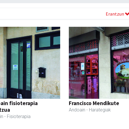
Erantzun
ain fisioterapia
Francisco Mendikute
tzua
Andoain
- Harategiak
in
- Fisioterapia