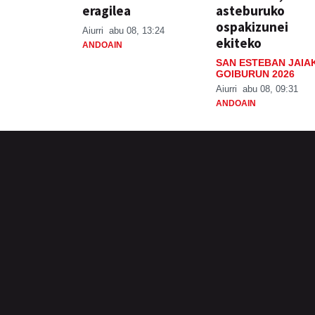
eragilea
asteburuko
ospakizunei
Aiurri
abu 08, 13:24
ekiteko
ANDOAIN
SAN ESTEBAN JAIA
GOIBURUN 2026
Aiurri
abu 08, 09:31
ANDOAIN