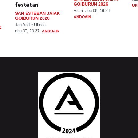
festetan
GOIBURUN 2026
UR
Aiurri
abu 08, 16:28
SAN ESTEBAN JAIAK
ANDOAIN
GOIBURUN 2026
Jon Ander Ubeda
K
abu 07, 20:37
ANDOAIN