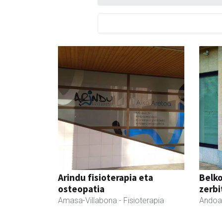
Arindu fisioterapia eta
Belko
osteopatia
zerbi
Amasa-Villabona
- Fisioterapia
Andoa