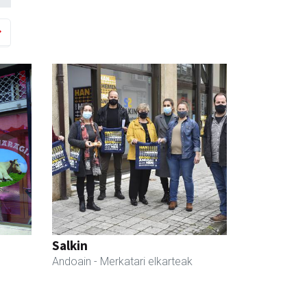
Salkin
Andoain
- Merkatari elkarteak