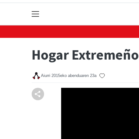
Hogar Extremeñor
Aiurri
2015eko abenduaren 23a