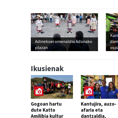
Kant
Adinekoei omenaldia Adunako
dan
plazan
osp
Ikusienak
Gogoan hartu
Kantujira, auzo-
dute Katto
afaria eta
Amilibia kultur
dantzaldia,