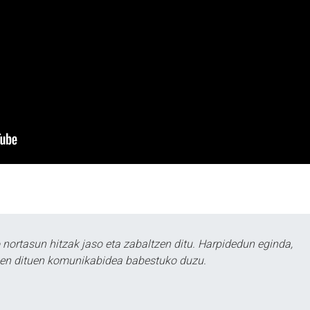
ortasun hitzak jaso eta zabaltzen ditu. Harpidedun eginda,
tzen dituen komunikabidea babestuko duzu.