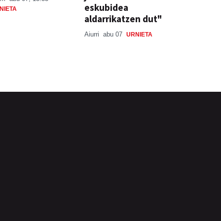
eskubidea
NIETA
aldarrikatzen dut"
Aiurri
abu 07
URNIETA