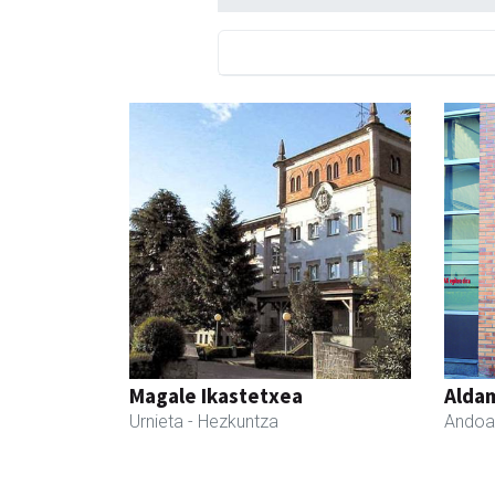
Magale Ikastetxea
Aldam
Urnieta
- Hezkuntza
Andoa