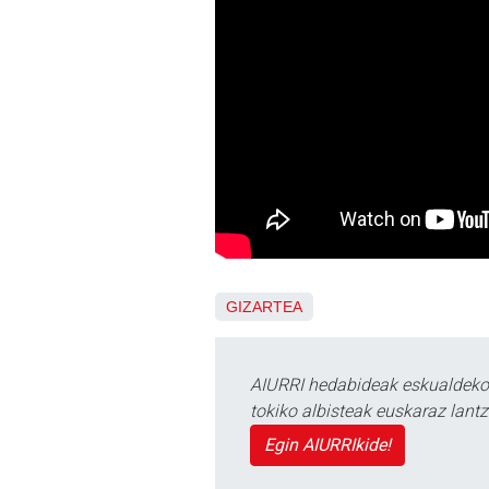
GIZARTEA
AIURRI hedabideak eskualdeko n
tokiko albisteak euskaraz lan
Egin AIURRIkide!