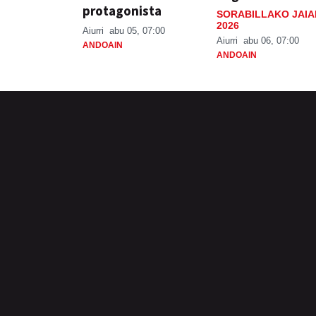
protagonista
SORABILLAKO JAIA
2026
Aiurri
abu 05, 07:00
Aiurri
abu 06, 07:00
ANDOAIN
ANDOAIN