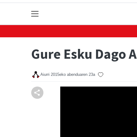
Gure Esku Dago A
Aiurri
2015eko abenduaren 23a