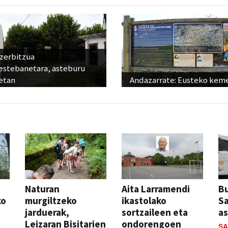
 zerbitzua
estebanetara, asteburu
etan
Andazarrate: Eusteko kem
Naturan
Aita Larramendi
Bu
ko
murgiltzeko
ikastolako
S
jarduerak,
sortzaileen eta
a
Leizaran Bisitarien
ondorengoen
SA