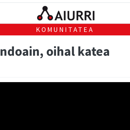
KOMUNITATEA
ndoain, oihal katea