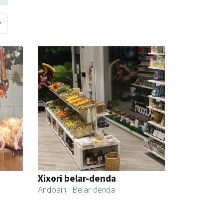
Xixori belar-denda
Andoain
- Belar-denda