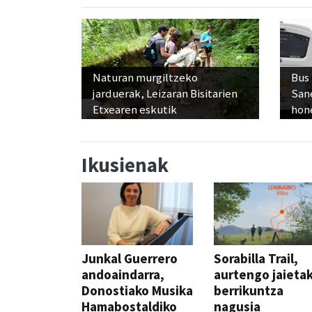
Naturan murgiltzeko
Bus
jarduerak, Leizaran Bisitarien
San
Etxearen eskutik
hon
Ikusienak
Junkal Guerrero
Sorabilla Trail,
andoaindarra,
aurtengo jaieta
Donostiako Musika
berrikuntza
Hamabostaldiko
nagusia