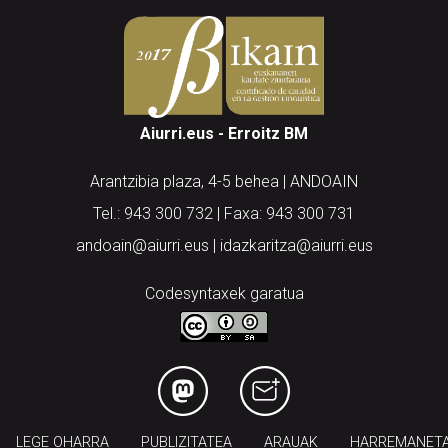
Aiurri.eus - Erroitz BM
Arantzibia plaza, 4-5 behea | ANDOAIN
Tel.: 943 300 732 | Faxa: 943 300 731
andoain@aiurri.eus | idazkaritza@aiurri.eus
Codesyntaxek garatua
LEGE OHARRA
PUBLIZITATEA
ARAUAK
HARREMANET