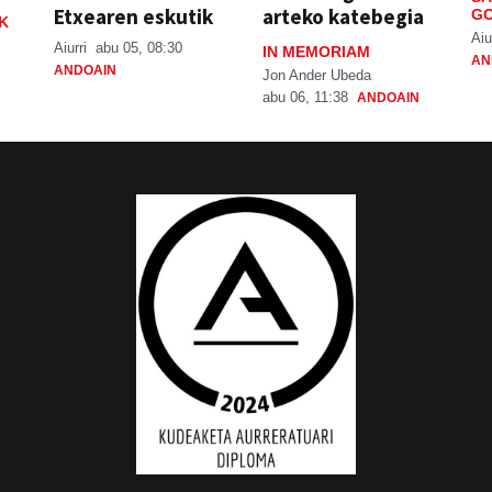
Etxearen eskutik
arteko katebegia
GO
K
Aiu
Aiurri
abu 05, 08:30
IN MEMORIAM
AN
ANDOAIN
Jon Ander Ubeda
abu 06, 11:38
ANDOAIN