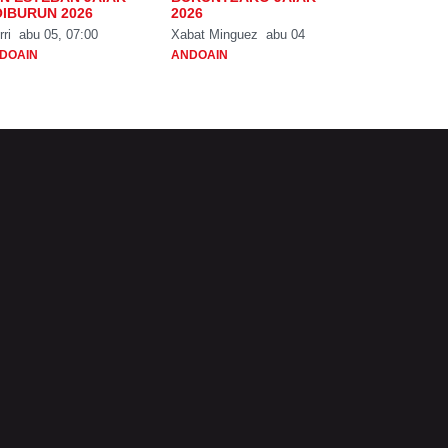
IBURUN 2026
2026
rri
abu 05, 07:00
Xabat Minguez
abu 04
DOAIN
ANDOAIN