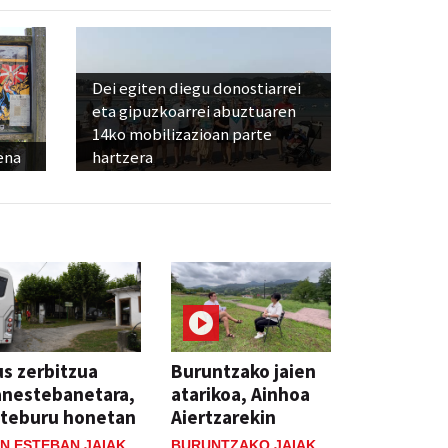
Dei egiten diegu donostiarrei
eta gipuzkoarrei abuztuaren
14ko mobilizazioan parte
ena
hartzera
s zerbitzua
Buruntzako jaien
anestebanetara,
atarikoa, Ainhoa
steburu honetan
Aiertzarekin
N ESTEBAN JAIAK
BURUNTZAKO JAIAK