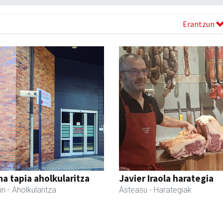
Erantzun
a tapia aholkularitza
Javier Iraola harategia
in
- Aholkularitza
Asteasu
- Harategiak