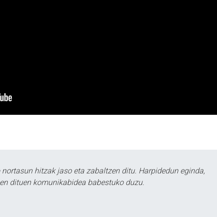
ortasun hitzak jaso eta zabaltzen ditu. Harpidedun eginda,
tzen dituen komunikabidea babestuko duzu.