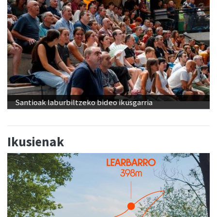
Santioak laburbiltzeko bideo ikusgarria
Ikusienak