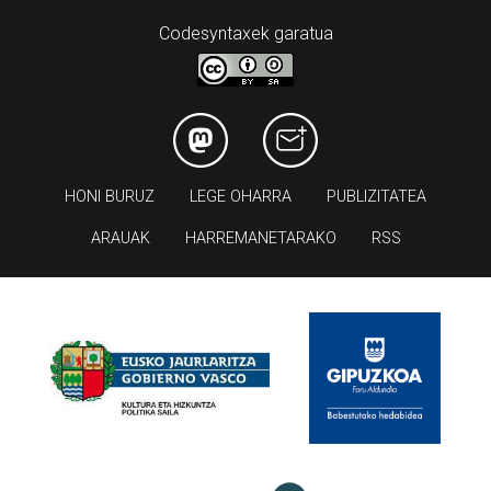
Codesyntaxek garatua
HONI BURUZ
LEGE OHARRA
PUBLIZITATEA
ARAUAK
HARREMANETARAKO
RSS