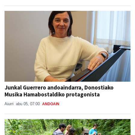
Junkal Guerrero andoaindarra, Donostiako
Musika Hamabostaldiko protagonista
Aiurri
abu 05, 07:00
ANDOAIN