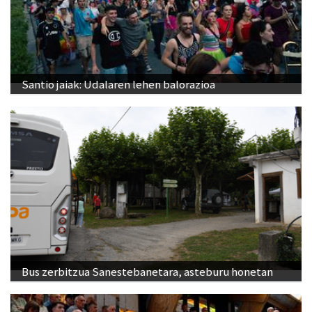
Santio jaiak: Udalaren lehen balorazioa
Bus zerbitzua Sanestebanetara, asteburu honetan