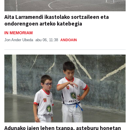
Aita Larramendi ikastolako sortzaileen eta
ondorengoen arteko katebegia
IN MEMORIAM
Jon Ander Ubeda
abu 06, 11:38
ANDOAIN
Adunako jaien lehen txanpa, asteburu honetan