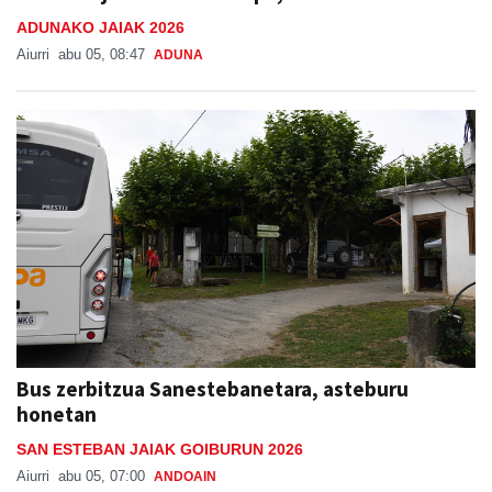
ADUNAKO JAIAK 2026
Aiurri
abu 05, 08:47
ADUNA
Bus zerbitzua Sanestebanetara, asteburu
honetan
SAN ESTEBAN JAIAK GOIBURUN 2026
Aiurri
abu 05, 07:00
ANDOAIN