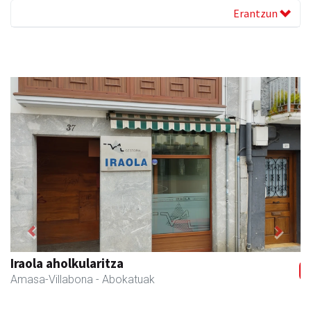
Erantzun
Previous
Next
Arindu fisioterapia eta osteopatia
Amasa-Villabona
- Fisioterapia