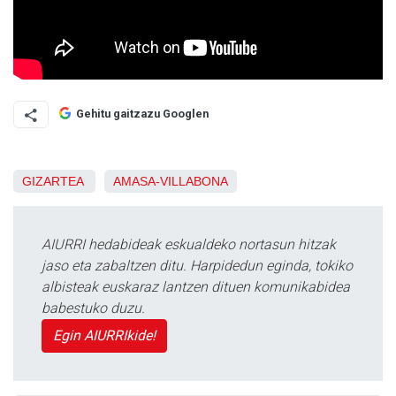
Gehitu gaitzazu Googlen
GIZARTEA
AMASA-VILLABONA
AIURRI hedabideak eskualdeko nortasun hitzak
jaso eta zabaltzen ditu. Harpidedun eginda, tokiko
albisteak euskaraz lantzen dituen komunikabidea
babestuko duzu.
Egin AIURRIkide!