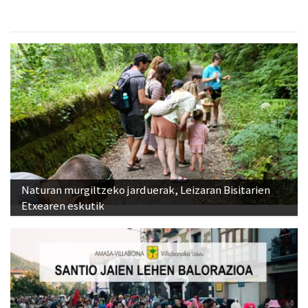
Naturan murgiltzeko jarduerak, Leizaran Bisitarien
Etxearen eskutik