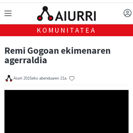
KOMUNITATEA
Remi Gogoan ekimenaren
agerraldia
Aiurri
2015eko abenduaren 21a