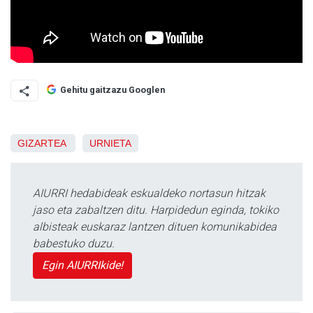
Gehitu gaitzazu Googlen
GIZARTEA
URNIETA
AIURRI hedabideak eskualdeko nortasun hitzak
jaso eta zabaltzen ditu. Harpidedun eginda, tokiko
albisteak euskaraz lantzen dituen komunikabidea
babestuko duzu.
Egin AIURRIkide!