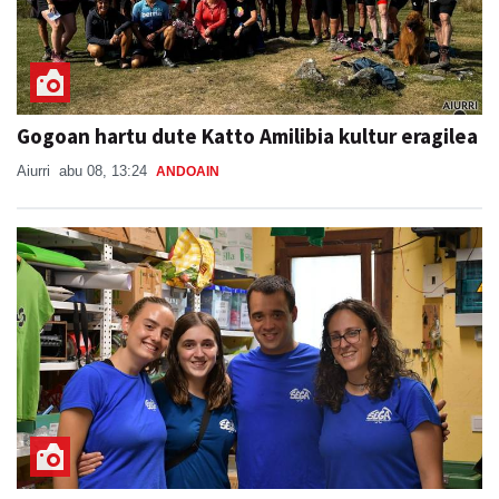
Gogoan hartu dute Katto Amilibia kultur eragilea
Aiurri
abu 08, 13:24
ANDOAIN