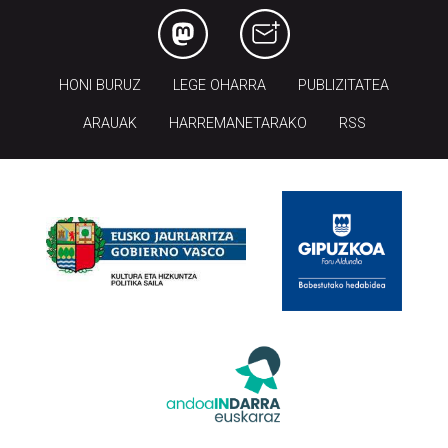
HONI BURUZ
LEGE OHARRA
PUBLIZITATEA
ARAUAK
HARREMANETARAKO
RSS