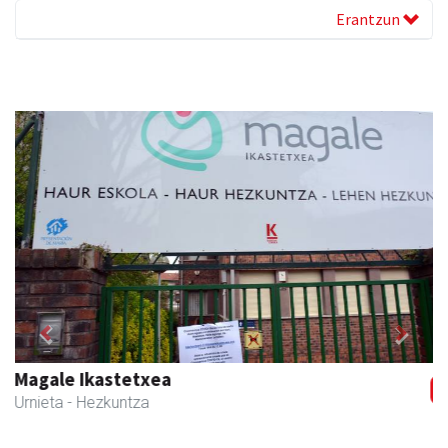
Erantzun
Previous
Next
Egape Ikastola
Urnieta
- Hezkuntza