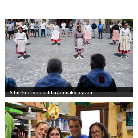
Adinekoei omenaldia Adunako plazan