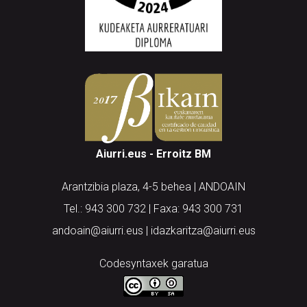
Aiurri.eus - Erroitz BM
Arantzibia plaza, 4-5 behea | ANDOAIN
Tel.: 943 300 732 | Faxa: 943 300 731
andoain@aiurri.eus | idazkaritza@aiurri.eus
Codesyntaxek garatua