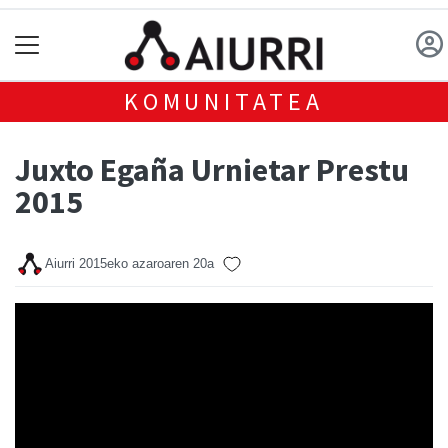
KOMUNITATEA
Juxto Egaña Urnietar Prestu
2015
Aiurri
2015eko azaroaren 20a