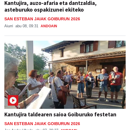
Kantujira, auzo-afaria eta dantzaldia,
asteburuko ospakizunei ekiteko
SAN ESTEBAN JAIAK GOIBURUN 2026
Aiurri
abu 08, 09:31
ANDOAIN
Kantujira taldearen saioa Goiburuko festetan
SAN ESTEBAN JAIAK GOIBURUN 2026