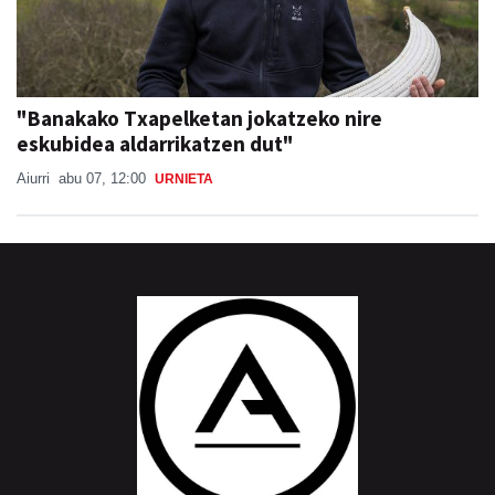
"Banakako Txapelketan jokatzeko nire
eskubidea aldarrikatzen dut"
Aiurri
abu 07, 12:00
URNIETA