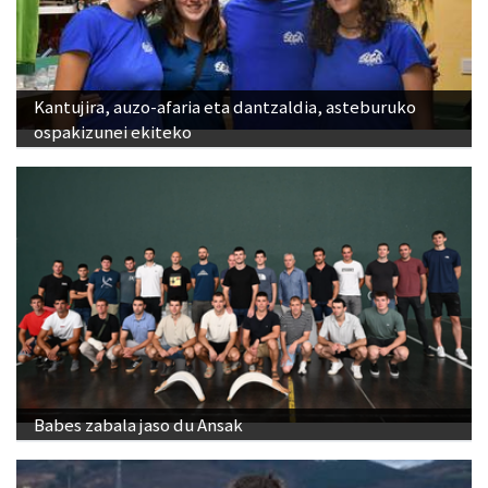
Kantujira, auzo-afaria eta dantzaldia, asteburuko
ospakizunei ekiteko
Babes zabala jaso du Ansak