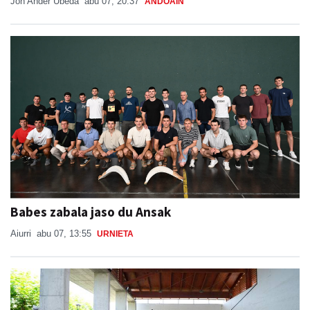
Jon Ander Ubeda
abu 07, 20:37
ANDOAIN
Babes zabala jaso du Ansak
Aiurri
abu 07, 13:55
URNIETA