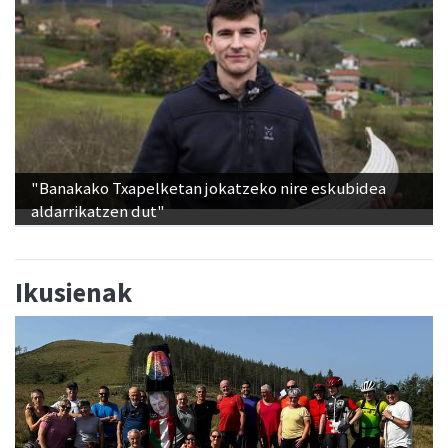
"Banakako Txapelketan jokatzeko nire eskubidea
aldarrikatzen dut"
Ikusienak