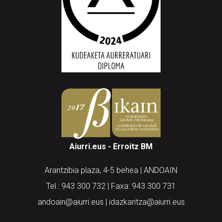
Aiurri.eus - Erroitz BM
Arantzibia plaza, 4-5 behea | ANDOAIN
Tel.: 943 300 732 | Faxa: 943 300 731