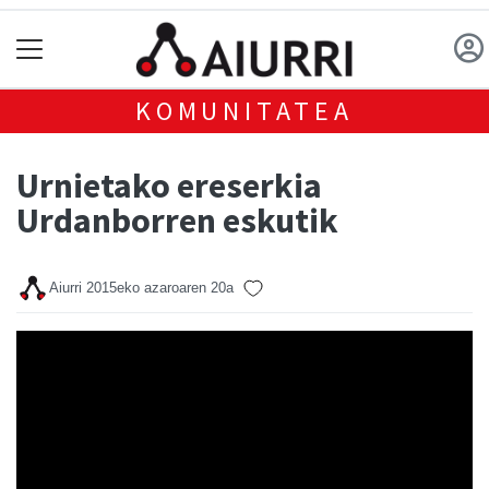
KOMUNITATEA
Urnietako ereserkia
Urdanborren eskutik
Aiurri
2015eko azaroaren 20a