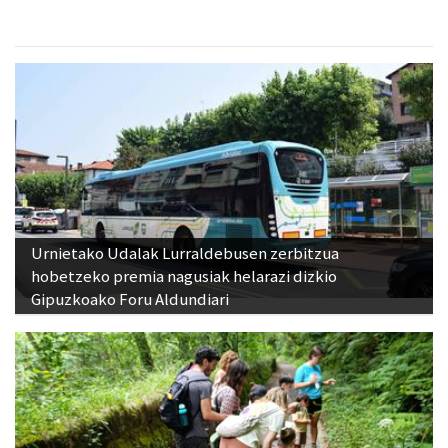
Urnietako Udalak Lurraldebusen zerbitzua
hobetzeko premia nagusiak helarazi dizkio
Gipuzkoako Foru Aldundiari