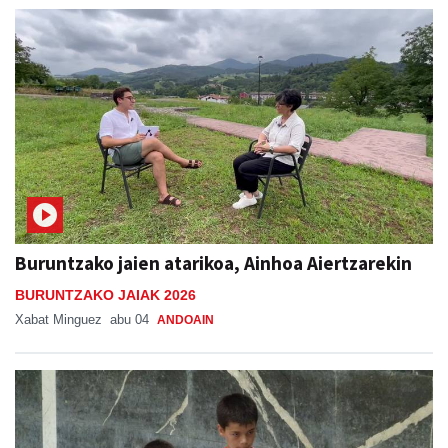
Aiurri
abu 05, 07:00
ANDOAIN
Buruntzako jaien atarikoa, Ainhoa Aiertzarekin
BURUNTZAKO JAIAK 2026
Xabat Minguez
abu 04
ANDOAIN