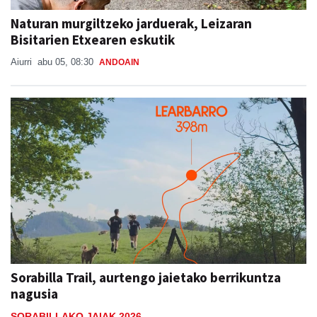
Naturan murgiltzeko jarduerak, Leizaran
Bisitarien Etxearen eskutik
Aiurri
abu 05, 08:30
ANDOAIN
Sorabilla Trail, aurtengo jaietako berrikuntza