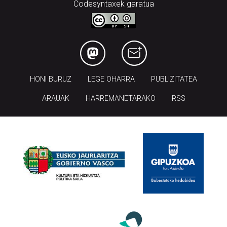
andoain@aiurri.eus | idazkaritza@aiurri.eus
Codesyntaxek garatua
HONI BURUZ
LEGE OHARRA
PUBLIZITATEA
ARAUAK
HARREMANETARAKO
RSS