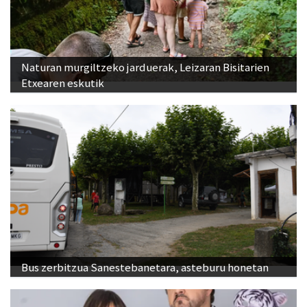
Naturan murgiltzeko jarduerak, Leizaran Bisitarien
Etxearen eskutik
Bus zerbitzua Sanestebanetara, asteburu honetan