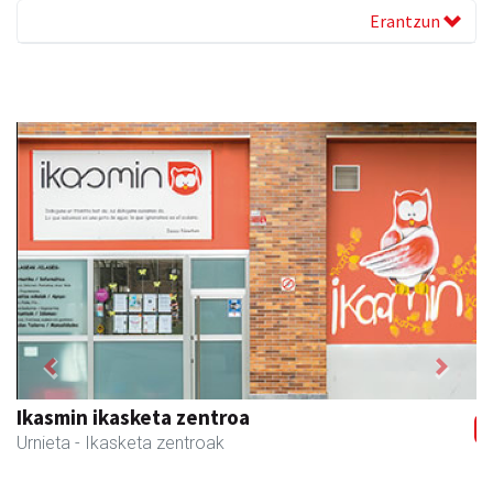
Erantzun
Previous
Next
CESA Formazio Zentroa
Urnieta
- Ikasketak