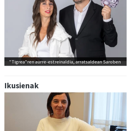
"Tigrea"ren aurre-estreinaldia, arratsaldean Saroben
Ikusienak