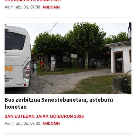
nagusia
SORABILLAKO JAIAK 2026
Aiurri
abu 06, 07:00
ANDOAIN
Bus zerbitzua Sanestebanetara, asteburu
honetan
SAN ESTEBAN JAIAK GOIBURUN 2026