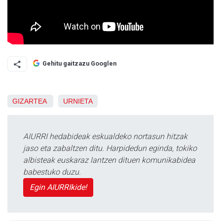
Gehitu gaitzazu Googlen
GIZARTEA
URNIETA
AIURRI hedabideak eskualdeko nortasun hitzak
jaso eta zabaltzen ditu. Harpidedun eginda, tokiko
albisteak euskaraz lantzen dituen komunikabidea
babestuko duzu.
Egin AIURRIkide!