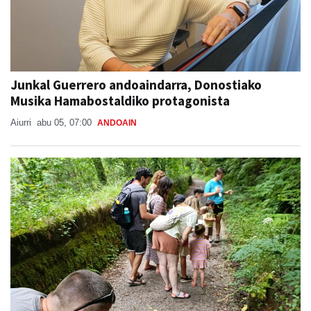
Junkal Guerrero andoaindarra, Donostiako
Musika Hamabostaldiko protagonista
Aiurri
abu 05, 07:00
ANDOAIN