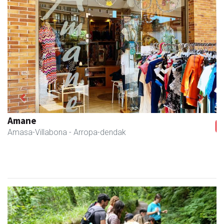
Previous
Next
Fleming Herri Eskola
Amasa-Villabona
- Hezkuntza