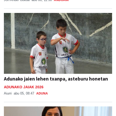
ANDOAIN
Adunako jaien lehen txanpa, asteburu honetan
ADUNAKO JAIAK 2026
Aiurri
abu 05, 08:47
ADUNA