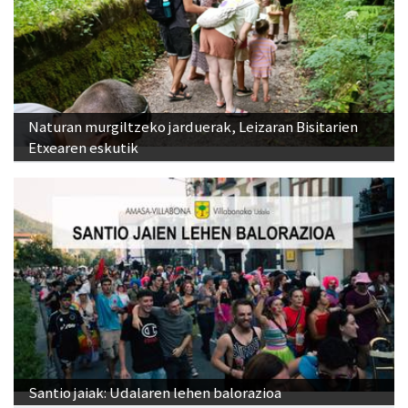
Naturan murgiltzeko jarduerak, Leizaran Bisitarien
Etxearen eskutik
Santio jaiak: Udalaren lehen balorazioa