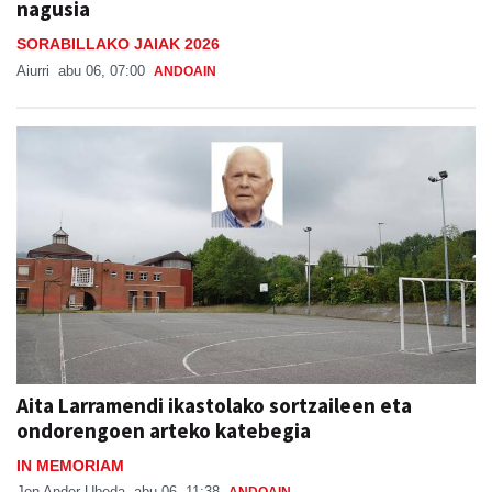
nagusia
SORABILLAKO JAIAK 2026
Aiurri
abu 06, 07:00
ANDOAIN
Aita Larramendi ikastolako sortzaileen eta
ondorengoen arteko katebegia
IN MEMORIAM
Jon Ander Ubeda
abu 06, 11:38