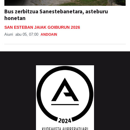
Bus zerbitzua Sanestebanetara, asteburu
honetan
SAN ESTEBAN JAIAK GOIBURUN 2026
Aiurri
abu 05, 07:00
ANDOAIN