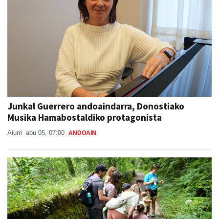
Junkal Guerrero andoaindarra, Donostiako
Musika Hamabostaldiko protagonista
Aiurri
abu 05, 07:00
ANDOAIN