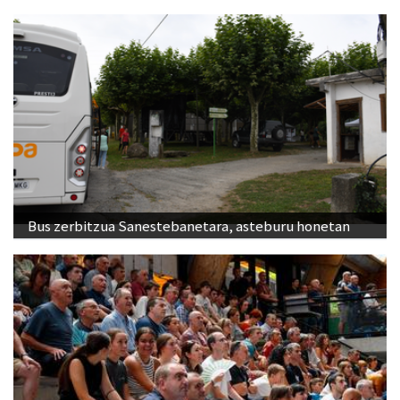
Bus zerbitzua Sanestebanetara, asteburu honetan