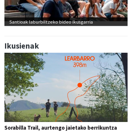
Santioak laburbiltzeko bideo ikusgarria
Ikusienak
Sorabilla Trail, aurtengo jaietako berrikuntza