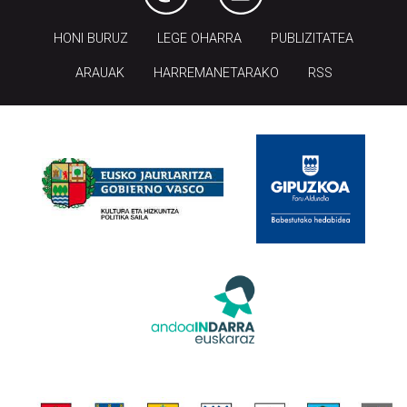
HONI BURUZ
LEGE OHARRA
PUBLIZITATEA
ARAUAK
HARREMANETARAKO
RSS