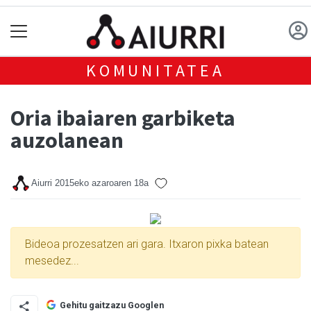
KOMUNITATEA
Oria ibaiaren garbiketa
auzolanean
Aiurri
2015eko azaroaren 18a
Bideoa prozesatzen ari gara. Itxaron pixka batean
mesedez...
Gehitu gaitzazu Googlen