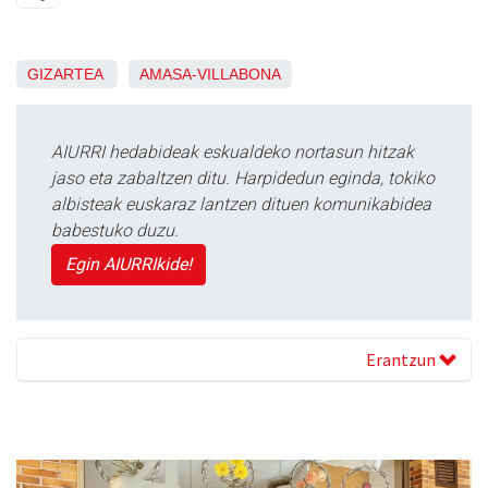
GIZARTEA
AMASA-VILLABONA
AIURRI hedabideak eskualdeko nortasun hitzak
jaso eta zabaltzen ditu. Harpidedun eginda, tokiko
albisteak euskaraz lantzen dituen komunikabidea
babestuko duzu.
Egin AIURRIkide!
Erantzun