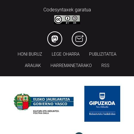
Codesyntaxek garatua
HONI BURUZ
LEGE OHARRA
PUBLIZITATEA
ARAUAK
HARREMANETARAKO
RSS