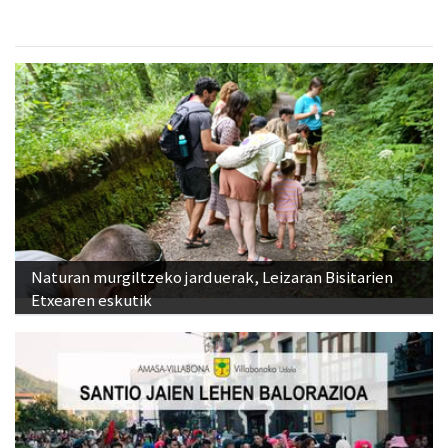
Naturan murgiltzeko jarduerak, Leizaran Bisitarien
Etxearen eskutik