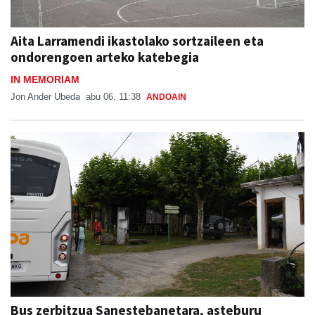
Aita Larramendi ikastolako sortzaileen eta
ondorengoen arteko katebegia
IN MEMORIAM
Jon Ander Ubeda
abu 06, 11:38
ANDOAIN
Bus zerbitzua Sanestebanetara, asteburu