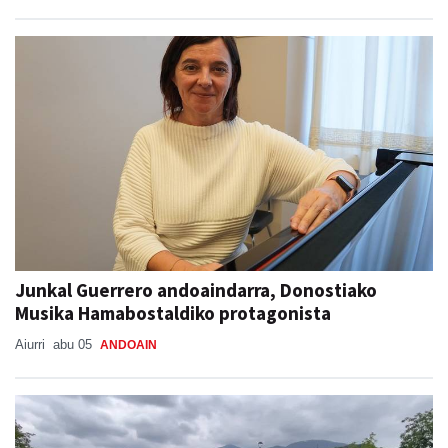
Junkal Guerrero andoaindarra, Donostiako
Musika Hamabostaldiko protagonista
Aiurri
abu 05
ANDOAIN