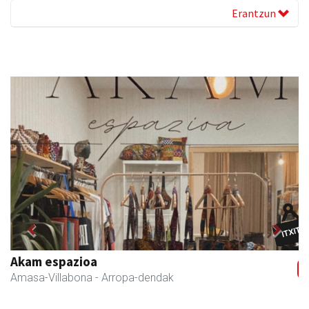
Erantzun
Previous
Next
Amasa kafetegia
Amasa-Villabona
- Gozotegiak