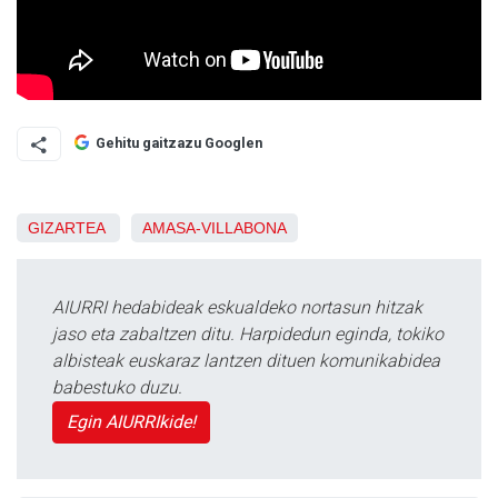
Gehitu gaitzazu Googlen
GIZARTEA
AMASA-VILLABONA
AIURRI hedabideak eskualdeko nortasun hitzak
jaso eta zabaltzen ditu. Harpidedun eginda, tokiko
albisteak euskaraz lantzen dituen komunikabidea
babestuko duzu.
Egin AIURRIkide!