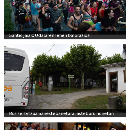
Santio jaiak: Udalaren lehen balorazioa
Bus zerbitzua Sanestebanetara, asteburu honetan