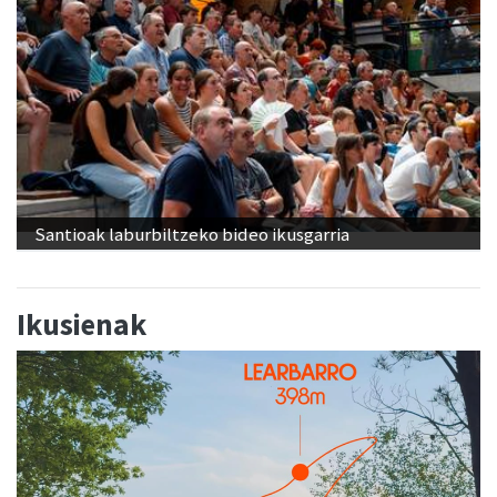
Santioak laburbiltzeko bideo ikusgarria
Ikusienak