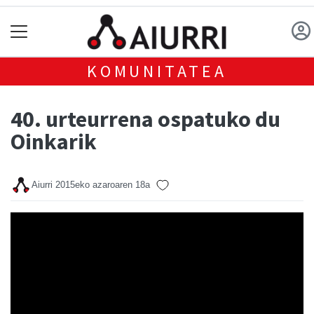
KOMUNITATEA
40. urteurrena ospatuko du
Oinkarik
Aiurri
2015eko azaroaren 18a