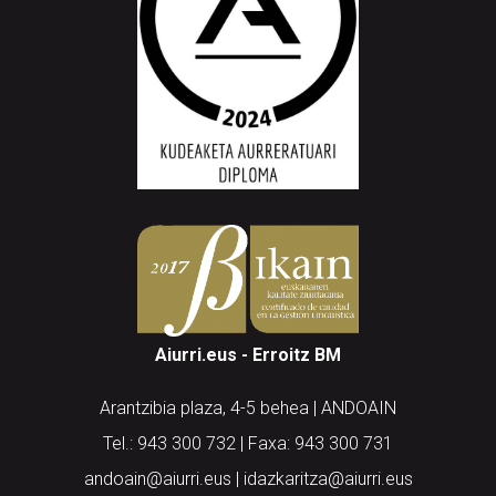
Aiurri.eus - Erroitz BM
Arantzibia plaza, 4-5 behea | ANDOAIN
Tel.: 943 300 732 | Faxa: 943 300 731
andoain@aiurri.eus | idazkaritza@aiurri.eus