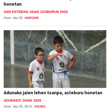
honetan
SAN ESTEBAN JAIAK GOIBURUN 2026
Aiurri
abu 05
ANDOAIN
Adunako jaien lehen txanpa, asteburu honetan
ADUNAKO JAIAK 2026
Aiurri
abu 05, 08:47
ADUNA