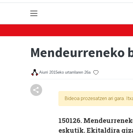
Mendeurreneko b
Aiurri
2015eko urtarrilaren 26a
Bideoa prozesatzen ari gara. It
150126. Mendeurreneko
eskutik. Ekitaldira giz