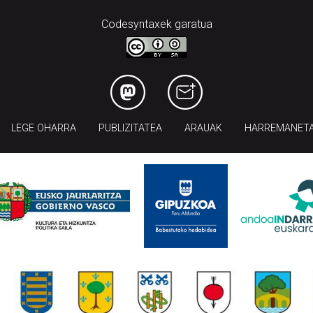
Codesyntaxek garatua
LEGE OHARRA
PUBLIZITATEA
ARAUAK
HARREMANET