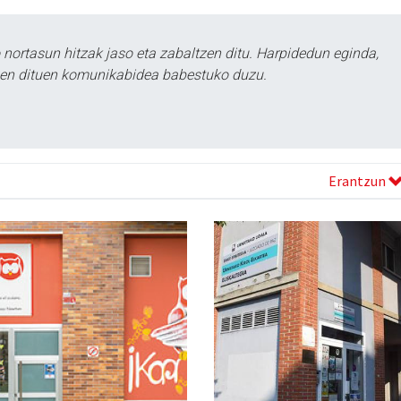
ortasun hitzak jaso eta zabaltzen ditu. Harpidedun eginda,
tzen dituen komunikabidea babestuko duzu.
Erantzun