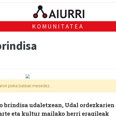
KOMUNITATEA
rindisa
xaron pixka batean mesedez...
 brindisa udaletxean, Udal ordezkarien
arte eta kultur mailako herri eragileak