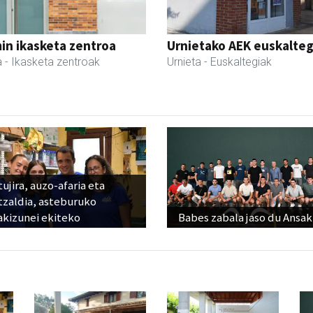
in ikasketa zentroa
Urnietako AEK euskalteg
a
- Ikasketa zentroak
Urnieta
- Euskaltegiak
ujira, auzo-afaria eta
tzaldia, asteburuko
akizunei ekiteko
Babes zabala jaso du Ansak