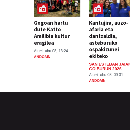
Gogoan hartu
Kantujira, auzo-
dute Katto
afaria eta
Amilibia kultur
dantzaldia,
eragilea
asteburuko
ospakizunei
Aiurri
abu 08, 13:24
ekiteko
ANDOAIN
SAN ESTEBAN JAIA
GOIBURUN 2026
Aiurri
abu 08, 09:31
ANDOAIN