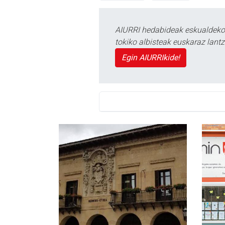
AIURRI hedabideak eskualdeko n
tokiko albisteak euskaraz lan
Egin AIURRIkide!