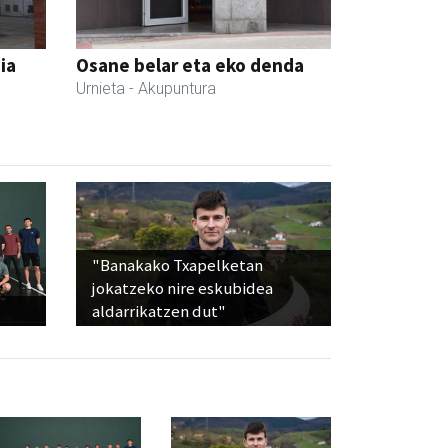
ia
Osane belar eta eko denda
Urnieta
- Akupuntura
"Banakako Txapelketan
jokatzeko nire eskubidea
aldarrikatzen dut"