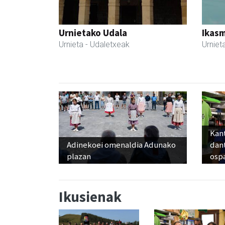
Urnietako Udala
Ikasm
Urnieta
- Udaletxeak
Urniet
Kant
Adinekoei omenaldia Adunako
dan
plazan
osp
Ikusienak