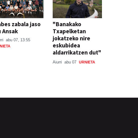
bes zabala jaso
"Banakako
u Ansak
Txapelketan
jokatzeko nire
rri
abu 07, 13:55
eskubidea
NIETA
aldarrikatzen dut"
Aiurri
abu 07
URNIETA