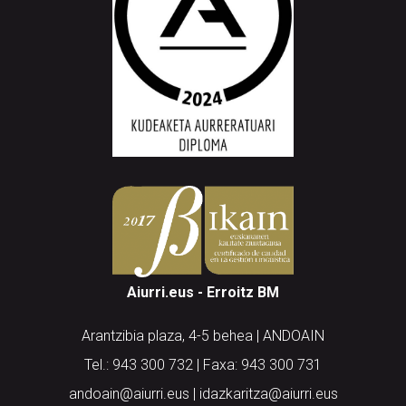
Aiurri.eus - Erroitz BM
Arantzibia plaza, 4-5 behea | ANDOAIN
Tel.: 943 300 732 | Faxa: 943 300 731
andoain@aiurri.eus | idazkaritza@aiurri.eus