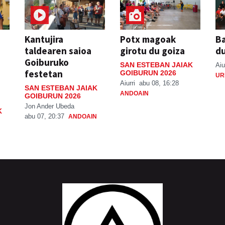
Kantujira
Potx magoak
Ba
taldearen saioa
girotu du goiza
d
Goiburuko
SAN ESTEBAN JAIAK
Aiu
festetan
GOIBURUN 2026
UR
Aiurri
abu 08, 16:28
SAN ESTEBAN JAIAK
ANDOAIN
GOIBURUN 2026
Jon Ander Ubeda
K
abu 07, 20:37
ANDOAIN