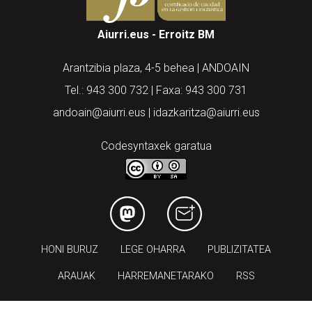
Aiurri.eus - Erroitz BM
Arantzibia plaza, 4-5 behea | ANDOAIN
Tel.: 943 300 732 | Faxa: 943 300 731
andoain@aiurri.eus | idazkaritza@aiurri.eus
Codesyntaxek garatua
HONI BURUZ
LEGE OHARRA
PUBLIZITATEA
ARAUAK
HARREMANETARAKO
RSS