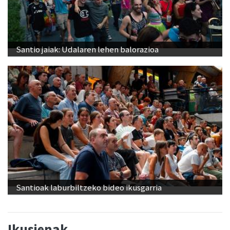
Santio jaiak: Udalaren lehen balorazioa
Santioak laburbiltzeko bideo ikusgarria
Ikusienak