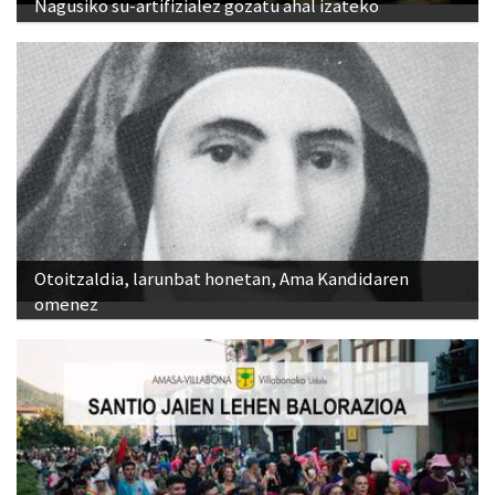
Nagusiko su-artifizialez gozatu ahal izateko
Otoitzaldia, larunbat honetan, Ama Kandidaren
omenez