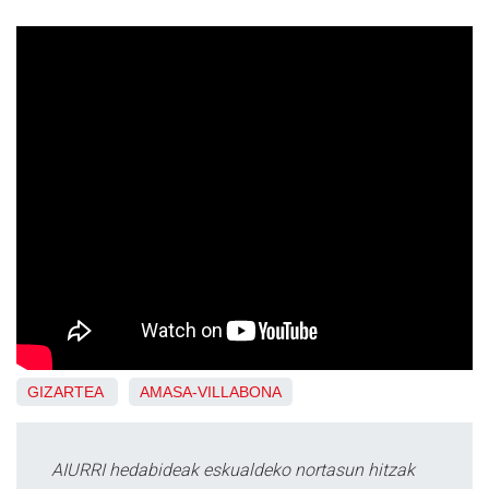
GIZARTEA
AMASA-VILLABONA
AIURRI hedabideak eskualdeko nortasun hitzak