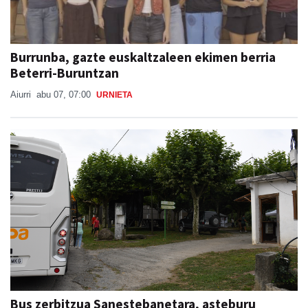
Burrunba, gazte euskaltzaleen ekimen berria
Beterri-Buruntzan
Aiurri
abu 07, 07:00
URNIETA
Bus zerbitzua Sanestebanetara, asteburu