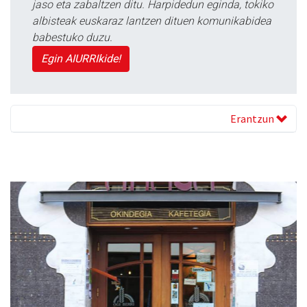
jaso eta zabaltzen ditu. Harpidedun eginda, tokiko
albisteak euskaraz lantzen dituen komunikabidea
babestuko duzu.
Egin AIURRIkide!
Erantzun