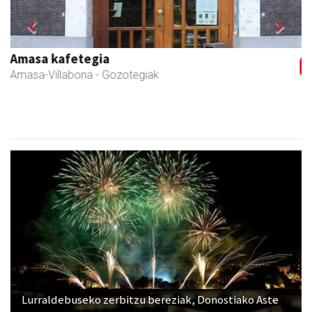
Previous
Next
Amane
Amasa-Villabona
- Arropa-dendak
Lurraldebuseko zerbitzu bereziak, Donostiako Aste