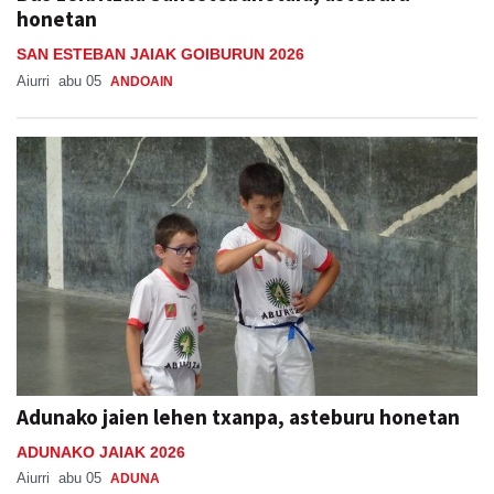
honetan
SAN ESTEBAN JAIAK GOIBURUN 2026
Aiurri
abu 05
ANDOAIN
Adunako jaien lehen txanpa, asteburu honetan
ADUNAKO JAIAK 2026
Aiurri
abu 05
ADUNA