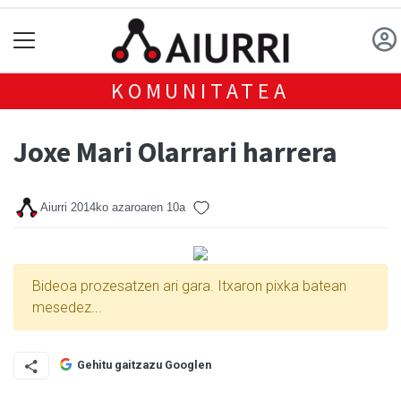
KOMUNITATEA
Joxe Mari Olarrari harrera
Aiurri
2014ko azaroaren 10a
Bideoa prozesatzen ari gara. Itxaron pixka batean
mesedez...
Gehitu gaitzazu Googlen