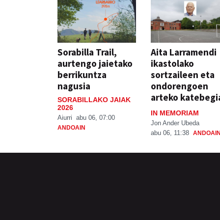
Sorabilla Trail,
Aita Larramendi
aurtengo jaietako
ikastolako
berrikuntza
sortzaileen eta
nagusia
ondorengoen
arteko katebegi
SORABILLAKO JAIAK
2026
IN MEMORIAM
Aiurri
abu 06, 07:00
Jon Ander Ubeda
ANDOAIN
abu 06, 11:38
ANDOAI