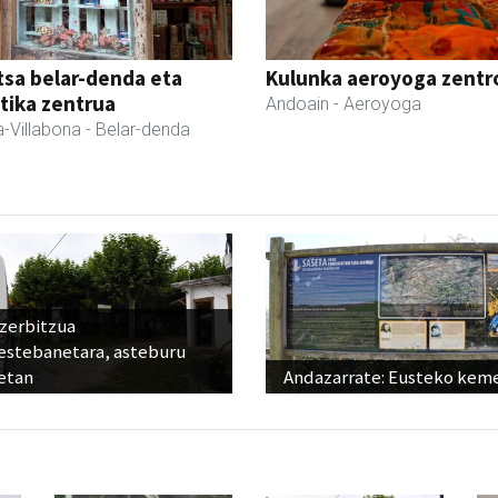
sa belar-denda eta
Kulunka aeroyoga zentr
tika zentrua
Andoain
- Aeroyoga
-Villabona
- Belar-denda
 zerbitzua
estebanetara, asteburu
etan
Andazarrate: Eusteko kem