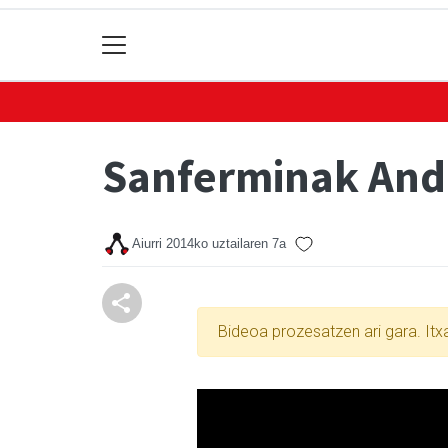
Sanferminak And
Aiurri
2014ko uztailaren 7a
Bideoa prozesatzen ari gara. It