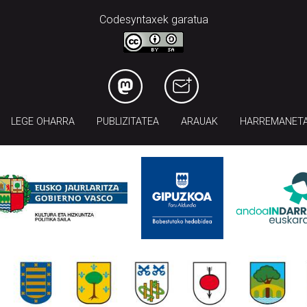
Codesyntaxek garatua
LEGE OHARRA
PUBLIZITATEA
ARAUAK
HARREMANET