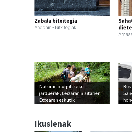
Zabala bitxitegia
Sahat
diete
Andoain
- Bitxitegiak
Amasa
Naturan murgiltzeko
Bus
jarduerak, Leizaran Bisitarien
San
Etxearen eskutik
hon
Ikusienak