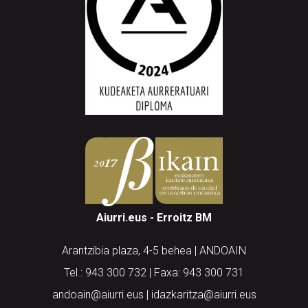
Aiurri.eus - Erroitz BM
Arantzibia plaza, 4-5 behea | ANDOAIN
Tel.: 943 300 732 | Faxa: 943 300 731
andoain@aiurri.eus | idazkaritza@aiurri.eus