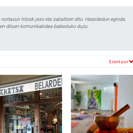
ortasun hitzak jaso eta zabaltzen ditu. Harpidedun eginda,
tzen dituen komunikabidea babestuko duzu.
Erantzun