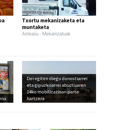
oa
Txortu mekanizaketa eta
muntaketa
Asteasu
- Mekanizatuak
Dei egiten diegu donostiarrei
eta gipuzkoarrei abuztuaren
14ko mobilizazioan parte
ena
hartzera