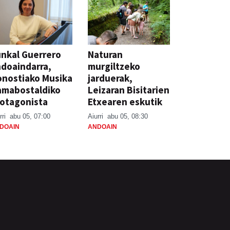
nkal Guerrero
Naturan
doaindarra,
murgiltzeko
nostiako Musika
jarduerak,
amabostaldiko
Leizaran Bisitarien
otagonista
Etxearen eskutik
rri
abu 05, 07:00
Aiurri
abu 05, 08:30
DOAIN
ANDOAIN