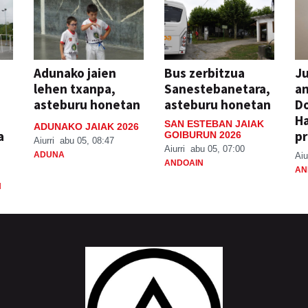
Adunako jaien
Bus zerbitzua
Ju
lehen txanpa,
Sanestebanetara,
an
asteburu honetan
asteburu honetan
Do
H
SAN ESTEBAN JAIAK
ADUNAKO JAIAK 2026
a
pr
GOIBURUN 2026
Aiurri
abu 05, 08:47
Aiurri
abu 05, 07:00
ADUNA
Aiu
ANDOAIN
AN
N