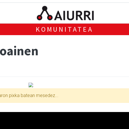
KOMUNITATEA
oainen
xaron pixka batean mesedez...