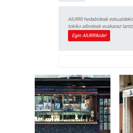
AIURRI hedabideak eskualdeko n
tokiko albisteak euskaraz lan
Egin AIURRIkide!