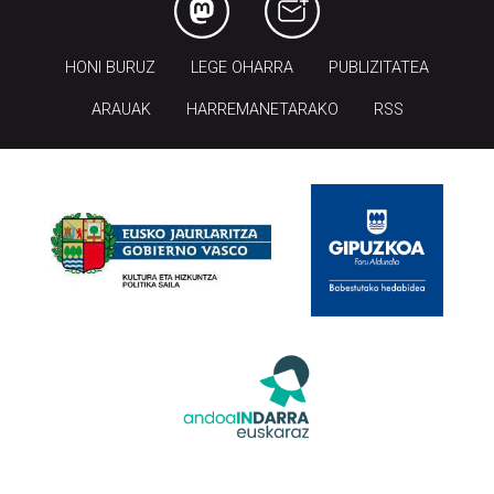
HONI BURUZ
LEGE OHARRA
PUBLIZITATEA
ARAUAK
HARREMANETARAKO
RSS