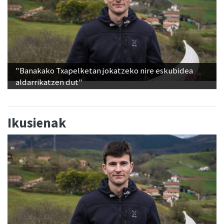
"Banakako Txapelketan jokatzeko nire eskubidea
aldarrikatzen dut"
Ikusienak