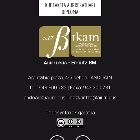
Aiurri.eus - Erroitz BM
Arantzibia plaza, 4-5 behea | ANDOAIN
Tel.: 943 300 732 | Faxa: 943 300 731
andoain@aiurri.eus | idazkaritza@aiurri.eus
Codesyntaxek garatua