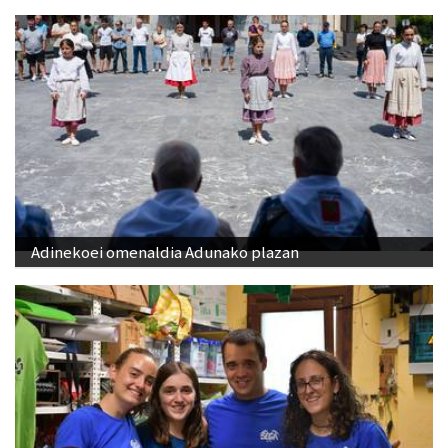
Adinekoei omenaldia Adunako plazan