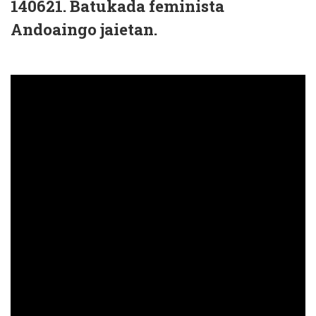
140621. Batukada feminista
Andoaingo jaietan.