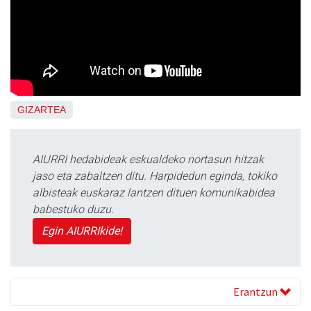
GIZARTEA
AIURRI hedabideak eskualdeko nortasun hitzak
jaso eta zabaltzen ditu. Harpidedun eginda, tokiko
albisteak euskaraz lantzen dituen komunikabidea
babestuko duzu.
Egin AIURRIkide!
Erantzun