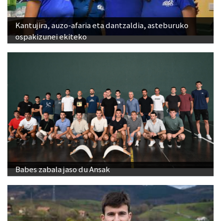
Kantujira, auzo-afaria eta dantzaldia, asteburuko
ospakizunei ekiteko
Babes zabala jaso du Ansak