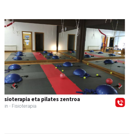
Previous
Next
Tximeleta oihal-denda
Andoain
- Oihal-denda