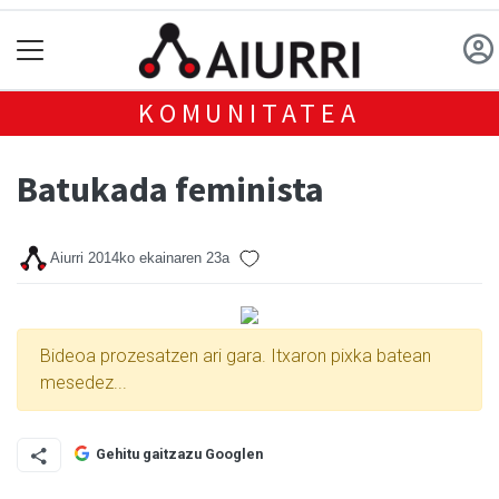
KOMUNITATEA
Batukada feminista
Aiurri
2014ko ekainaren 23a
Bideoa prozesatzen ari gara. Itxaron pixka batean
mesedez...
Gehitu gaitzazu Googlen