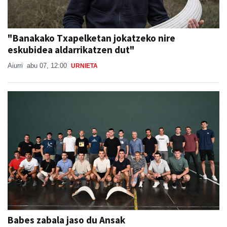
"Banakako Txapelketan jokatzeko nire
eskubidea aldarrikatzen dut"
Aiurri
abu 07, 12:00
URNIETA
Babes zabala jaso du Ansak