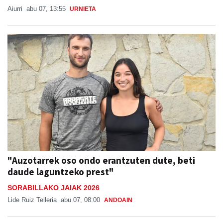
Aiurri
abu 07, 13:55
URNIETA
"Auzotarrek oso ondo erantzuten dute, beti
daude laguntzeko prest"
SORABILLAKO JAIAK 2026
Lide Ruiz Telleria
abu 07, 08:00
ANDOAIN