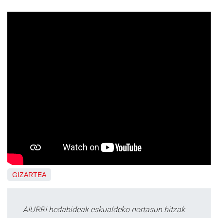
GIZARTEA
AIURRI hedabideak eskualdeko nortasun hitzak