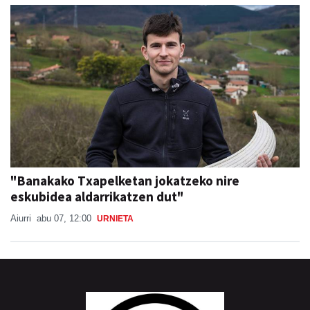
"Banakako Txapelketan jokatzeko nire
eskubidea aldarrikatzen dut"
Aiurri
abu 07, 12:00
URNIETA