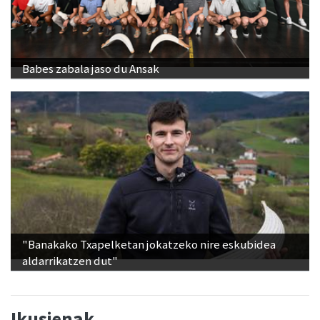
Babes zabala jaso du Ansak
"Banakako Txapelketan jokatzeko nire eskubidea
aldarrikatzen dut"
Ikusienak