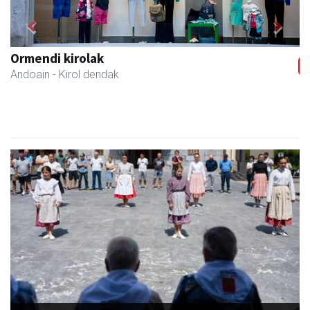
Previous
Next
Larraulgo herri ostatua
Larraul
- Jatetxeak