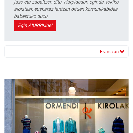
jaso eta zabaltzen ditu. Harpidedun eginda, tokiko
albisteak euskaraz lantzen dituen komunikabidea
babestuko duzu.
Egin AIURRIkide!
Erantzun