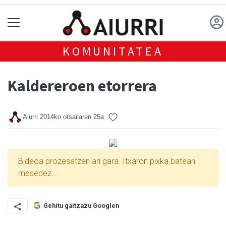
KOMUNITATEA
Kaldereroen etorrera
Aiurri
2014ko otsailaren 25a
Bideoa prozesatzen ari gara. Itxaron pixka batean
mesedez...
Gehitu gaitzazu Googlen