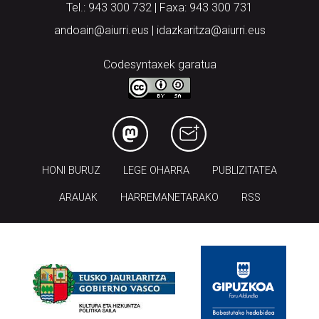
Tel.: 943 300 732 | Faxa: 943 300 731
andoain@aiurri.eus | idazkaritza@aiurri.eus
Codesyntaxek garatua
HONI BURUZ
LEGE OHARRA
PUBLIZITATEA
ARAUAK
HARREMANETARAKO
RSS