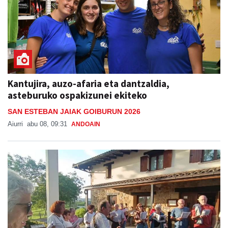
Kantujira, auzo-afaria eta dantzaldia,
asteburuko ospakizunei ekiteko
SAN ESTEBAN JAIAK GOIBURUN 2026
Aiurri
abu 08, 09:31
ANDOAIN