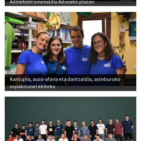
Adinekoei omenaldia Adunako plazan
Kantujira, auzo-afaria eta dantzaldia, asteburuko
ospakizunei ekiteko