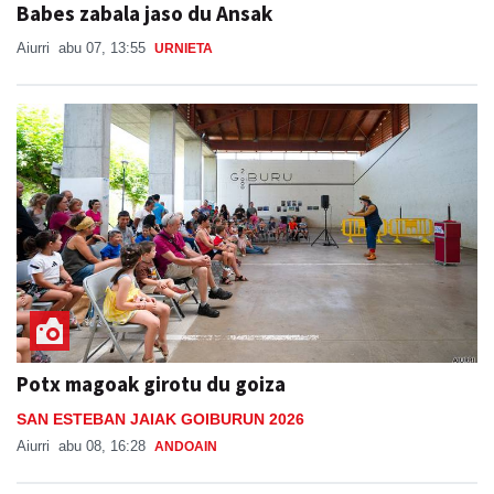
Babes zabala jaso du Ansak
Aiurri
abu 07, 13:55
URNIETA
Potx magoak girotu du goiza
SAN ESTEBAN JAIAK GOIBURUN 2026
Aiurri
abu 08, 16:28
ANDOAIN