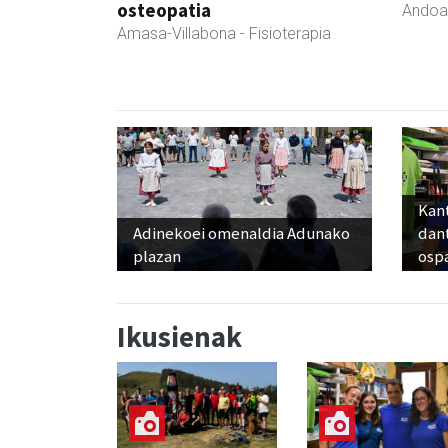
osteopatia
Andoa
Amasa-Villabona
- Fisioterapia
Kant
Adinekoei omenaldia Adunako
dan
plazan
osp
Ikusienak