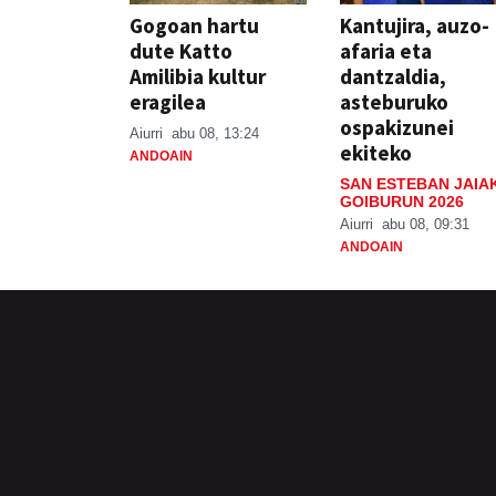
Gogoan hartu
Kantujira, auzo-
dute Katto
afaria eta
Amilibia kultur
dantzaldia,
eragilea
asteburuko
ospakizunei
Aiurri
abu 08, 13:24
ekiteko
ANDOAIN
SAN ESTEBAN JAIA
GOIBURUN 2026
Aiurri
abu 08, 09:31
ANDOAIN