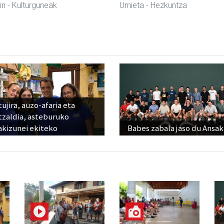
in
- Kulturguneak
Urnieta
- Hezkuntza
ujira, auzo-afaria eta
tzaldia, asteburuko
akizunei ekiteko
Babes zabala jaso du Ansak