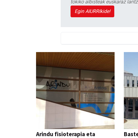
tokiko albisteak euskaraz lan
Egin AIURRIkide!
Arindu fisioterapia eta
Bast