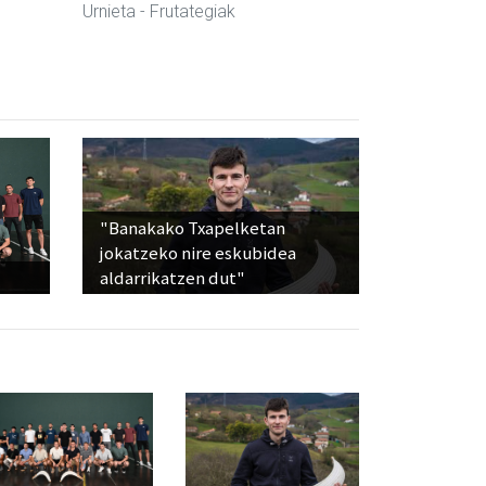
Urnieta
- Frutategiak
"Banakako Txapelketan
jokatzeko nire eskubidea
aldarrikatzen dut"