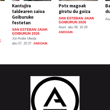
Kantujira
Potx magoak
Ba
taldearen saioa
girotu du goiza
d
Goiburuko
SAN ESTEBAN JAIAK
Aiu
festetan
GOIBURUN 2026
Aiurri
abu 08, 16:28
SAN ESTEBAN JAIAK
ANDOAIN
GOIBURUN 2026
Jon Ander Ubeda
K
abu 07, 20:37
ANDOAIN