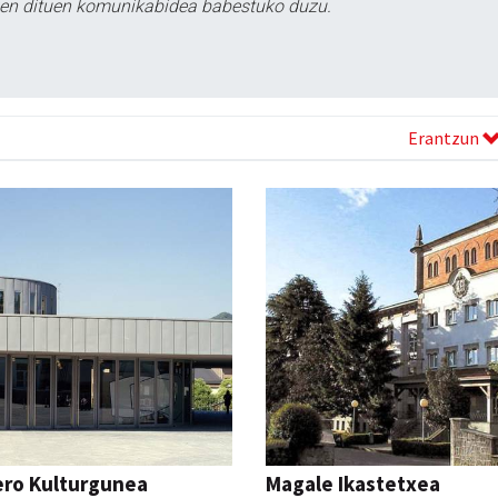
tzen dituen komunikabidea babestuko duzu.
Erantzun
ero Kulturgunea
Magale Ikastetxea