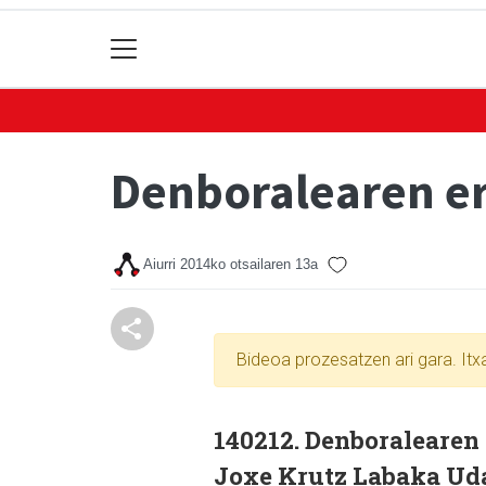
Denboralearen er
Aiurri
2014ko otsailaren 13a
Bideoa prozesatzen ari gara. It
140212. Denboralearen
Joxe Krutz Labaka Uda