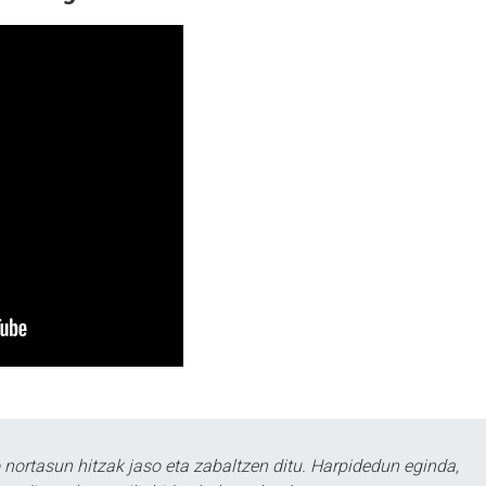
ortasun hitzak jaso eta zabaltzen ditu. Harpidedun eginda,