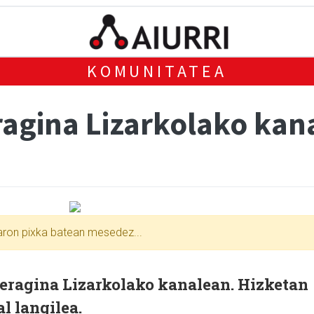
KOMUNITATEA
agina Lizarkolako kan
xaron pixka batean mesedez...
 eragina Lizarkolako kanalean. Hizketan
l langilea.