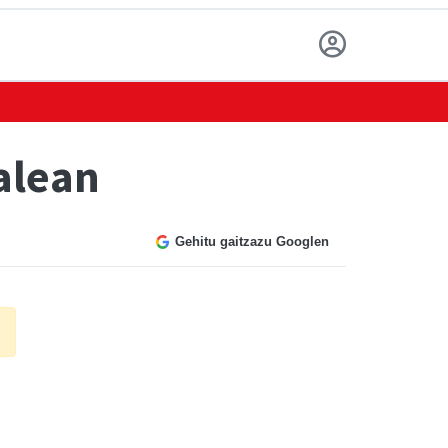
alean
Gehitu gaitzazu Googlen