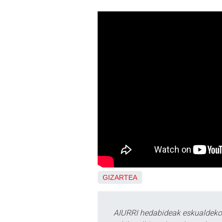
GIZARTEA
AIURRI hedabideak eskualdeko n