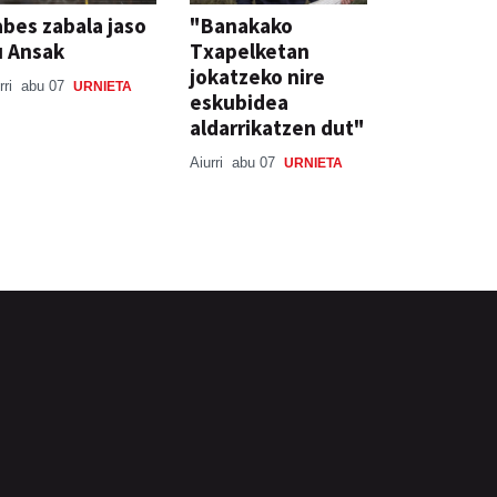
bes zabala jaso
"Banakako
u Ansak
Txapelketan
jokatzeko nire
rri
abu 07
URNIETA
eskubidea
aldarrikatzen dut"
Aiurri
abu 07
URNIETA