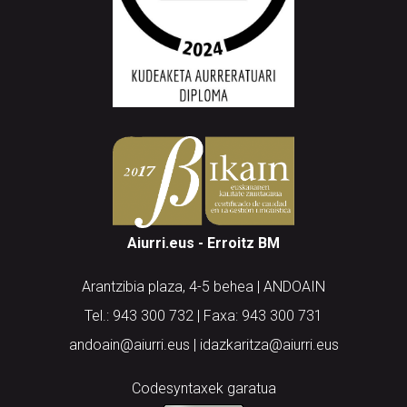
Aiurri.eus - Erroitz BM
Arantzibia plaza, 4-5 behea | ANDOAIN
Tel.: 943 300 732 | Faxa: 943 300 731
andoain@aiurri.eus | idazkaritza@aiurri.eus
Codesyntaxek garatua