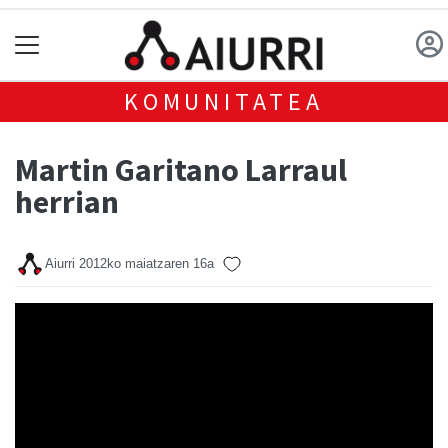
KOMUNITATEA
Martin Garitano Larraul
herrian
Aiurri
2012ko maiatzaren 16a