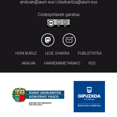
andoain@aiurri.eus | idazkaritza@aiurri.eus
Codesyntaxek garatua
HONI BURUZ
LEGE OHARRA
PUBLIZITATEA
ARAUAK
HARREMANETARAKO
RSS