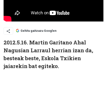
Gehitu gaitzazu Googlen
2012.5.16. Martin Garitano Ahal
Nagusian Larraul herrian izan da,
besteak beste, Eskola Txikien
jaiarekin bat egiteko.