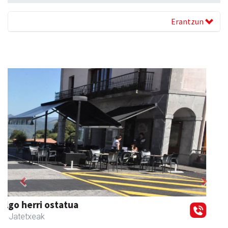
Erantzun
Previous
Next
Amonarriz iturgintza S. L.
Larraul
- Iturgintza