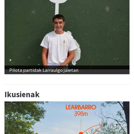
Pilota partidak Larraulgo jaietan
Ikusienak