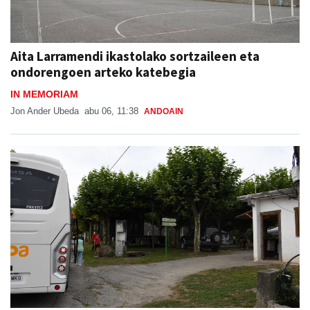
Aita Larramendi ikastolako sortzaileen eta
ondorengoen arteko katebegia
IN MEMORIAM
Jon Ander Ubeda
abu 06, 11:38
ANDOAIN