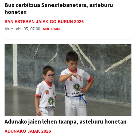
Bus zerbitzua Sanestebanetara, asteburu
honetan
SAN ESTEBAN JAIAK GOIBURUN 2026
Aiurri
abu 05, 07:00
ANDOAIN
Adunako jaien lehen txanpa, asteburu honetan
ADUNAKO JAIAK 2026