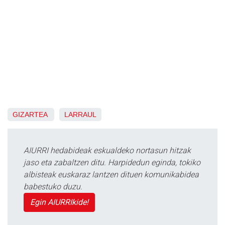
GIZARTEA
LARRAUL
AIURRI hedabideak eskualdeko nortasun hitzak
jaso eta zabaltzen ditu. Harpidedun eginda, tokiko
albisteak euskaraz lantzen dituen komunikabidea
babestuko duzu.
Egin AIURRIkide!