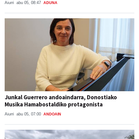
Aiurri
abu 05, 08:47
ADUNA
Junkal Guerrero andoaindarra, Donostiako
Musika Hamabostaldiko protagonista
Aiurri
abu 05, 07:00
ANDOAIN