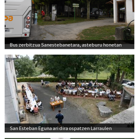
Bus zerbitzua Sanestebanetara, asteburu honetan
San Esteban Eguna ari dira ospatzen Larraulen