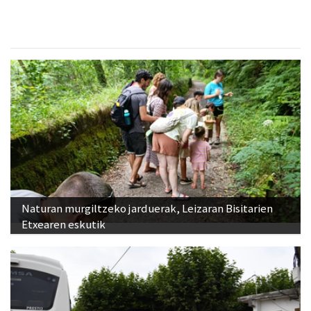
Naturan murgiltzeko jarduerak, Leizaran Bisitarien
Etxearen eskutik