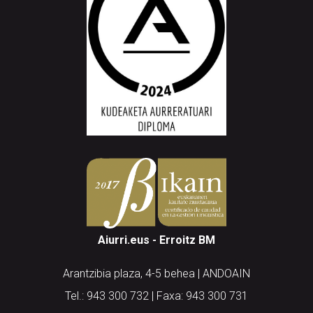
Aiurri.eus - Erroitz BM
Arantzibia plaza, 4-5 behea | ANDOAIN
Tel.: 943 300 732 | Faxa: 943 300 731