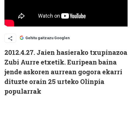
Gehitu gaitzazu Googlen
2012.4.27. Jaien hasierako txupinazoa
Zubi Aurre etxetik. Euripean baina
jende askoren aurrean gogora ekarri
dituzte orain 25 urteko Olinpia
popularrak