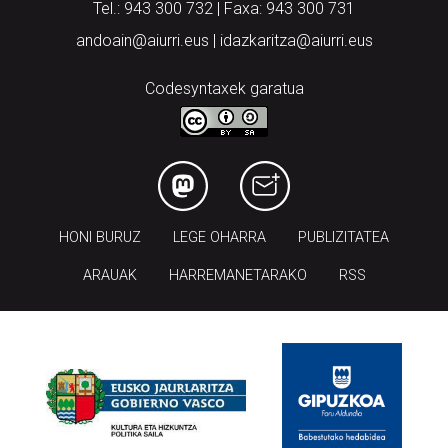
Tel.: 943 300 732 | Faxa: 943 300 731
andoain@aiurri.eus | idazkaritza@aiurri.eus
Codesyntaxek garatua
HONI BURUZ
LEGE OHARRA
PUBLIZITATEA
ARAUAK
HARREMANETARAKO
RSS