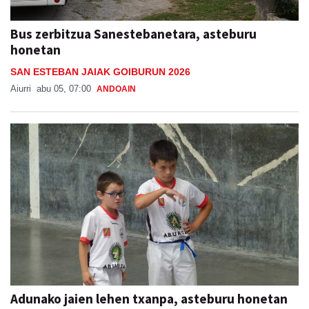
Bus zerbitzua Sanestebanetara, asteburu
honetan
SAN ESTEBAN JAIAK GOIBURUN 2026
Aiurri
abu 05, 07:00
ANDOAIN
Adunako jaien lehen txanpa, asteburu honetan