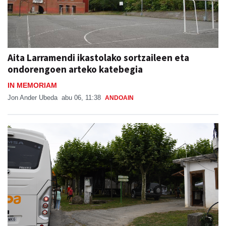
Aita Larramendi ikastolako sortzaileen eta
ondorengoen arteko katebegia
IN MEMORIAM
Jon Ander Ubeda
abu 06, 11:38
ANDOAIN