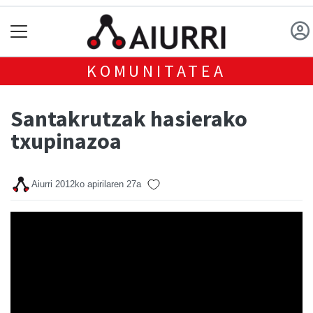
KOMUNITATEA
Santakrutzak hasierako
txupinazoa
Aiurri
2012ko apirilaren 27a