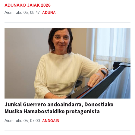
ADUNAKO JAIAK 2026
Aiurri
abu 05, 08:47
ADUNA
Junkal Guerrero andoaindarra, Donostiako
Musika Hamabostaldiko protagonista
Aiurri
abu 05, 07:00
ANDOAIN