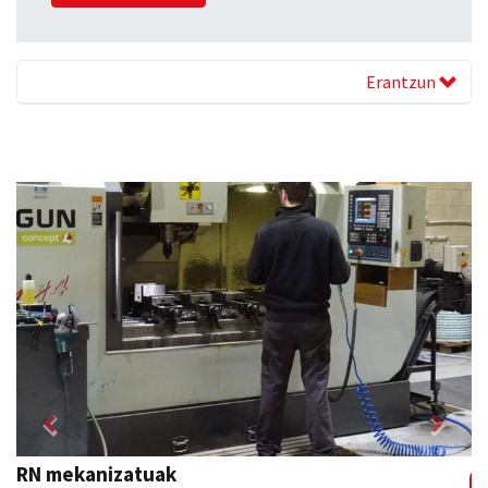
Erantzun
Previous
Next
RN mekanizatuak