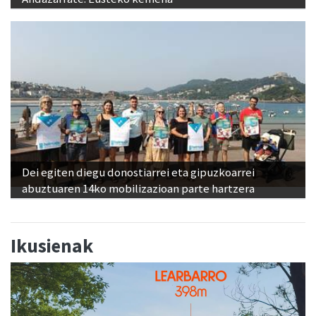
Dei egiten diegu donostiarrei eta gipuzkoarrei
abuztuaren 14ko mobilizazioan parte hartzera
Ikusienak