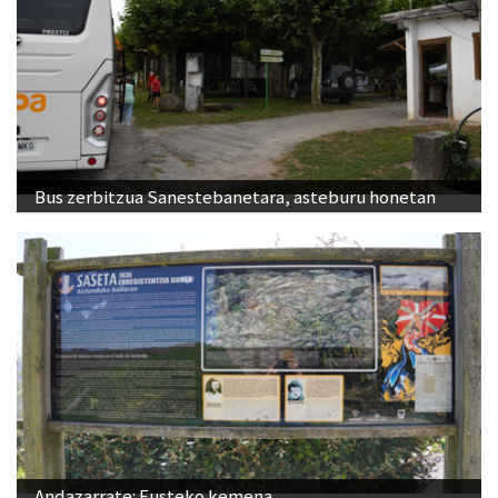
Bus zerbitzua Sanestebanetara, asteburu honetan
Andazarrate: Eusteko kemena