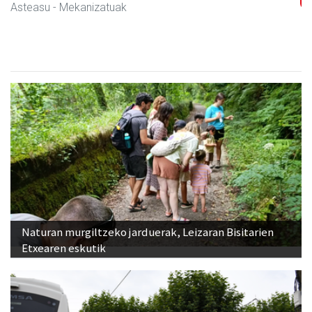
Asteasu
- Mekanizatuak
Naturan murgiltzeko jarduerak, Leizaran Bisitarien
Etxearen eskutik